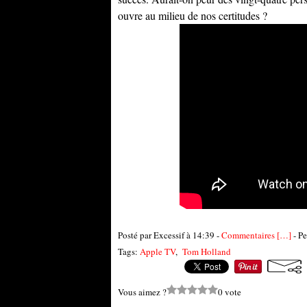
ouvre au milieu de nos certitudes ?
Posté par Excessif à 14:39 -
Commentaires [
…
]
- Pe
Tags:
Apple TV
,
Tom Holland
Vous aimez ?
0 vote