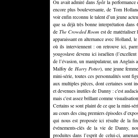
On avait admiré dans
Split
la performance
encore plus bouleversante, de
Tom Hollan
voir enfin reconnu le talent d’un jeune act
que sa déjà très bonne interprétation dans
de
The Crowded Room
est de matérialiser 
apparaissant en alternance avec
Holland
, l
où ils interviennent : on retrouve ici, par
yougoslave devenu ici israélien (l’excellen
de l’évasion, un manipulateur, un Anglais a
Malfoy de
Harry Potter
), une jeune femme
mini-série, toutes ces personnalités sont f
aux multiples pièces, dont certaines sont i
et devenues inutiles de Danny : c'est audacie
mais c'est assez brillant comme visualisatio
Certains se sont plaint de ce que la mini-sér
au cours des cinq premiers épisodes d’exposi
qui nous est proposée ici résulte de la fin
événements-clés de la vie de Danny, nous
produites dans l’esprit de celui-ci, amenan