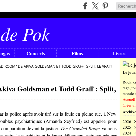
 de Pok
angas
Concerts
Films
Livres
 ROOM" DE AKIVA GOLDSMAN ET TODD GRAFF : SPLIT, LE VRAI ?
Le jour
Rock, ci
iva Goldsman et Todd Graff : Split,
rage, t
monde en
Accueil
Créer u
Archive
par la police après avoir tiré sur la foule en pleine rue, à New
oubles psychiatriques (
Amanda Seyfried
) est appelée pour
2026
2025
Aoû
a comparution devant la justice.
The Crowded Room
va nous
2024
Juil
Déc
ens entre la psychiatre et le jeune délinquant, entrecoupés par