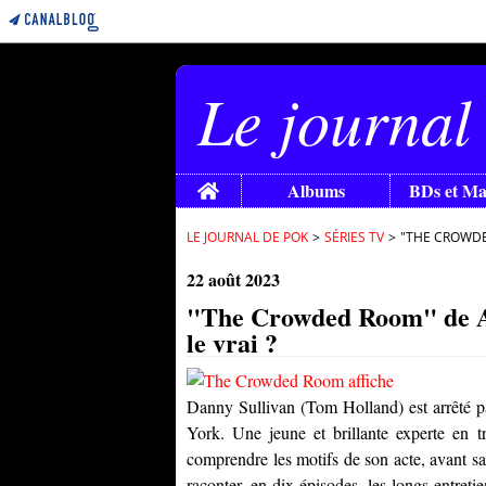
Le journal
Home
Albums
BDs et M
LE JOURNAL DE POK
>
SÉRIES TV
>
"THE CROWDED
22 août 2023
"The Crowded Room" de Ak
le vrai ?
Danny Sullivan (
Tom Holland
) est arrêté 
York. Une jeune et brillante experte en tr
comprendre les motifs de son acte, avant s
raconter, en dix épisodes, les longs entreti