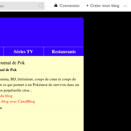
Connexion
+
Créer mon blog
Séries TV
Restaurants
nal de Pok
néma, BD, littérature, coups de cœur et coups de
out ce qui permet à un Pokémon de survivre dans un
 perpétuelle crise...
 du blog
n blog avec CanalBlog
s
t
(8)
let
embre
(25)
(23)