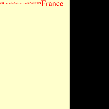
France
es
Canada
Animation
Serial Killer