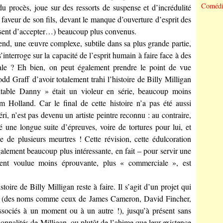
Comédi
e du procès, joue sur des ressorts de suspense et d’incrédulité
 faveur de son fils, devant le manque d’ouverture d’esprit des
efusent d’accepter…) beaucoup plus convenus.
nd, une œuvre complexe, subtile dans sa plus grande partie,
interroge sur la capacité de l’esprit humain à faire face à des
otale ? Eh bien, on peut également prendre le point de vue
odd Graff
d’avoir totalement trahi l’histoire de Billy Milligan
ritable Danny » était un violeur en série, beaucoup moins
 Holland
. Car le final de cette histoire n’a pas été aussi
ri, n’est pas devenu un artiste peintre reconnu : au contraire,
té une longue suite d’épreuves, voire de tortures pour lui, et
ble de plusieurs meurtres ! Cette révision, cette édulcoration
alement beaucoup plus intéressante, en fait – pour servir une
ment voulue moins éprouvante, plus « commerciale », est
stoire de Billy Milligan reste à faire. Il s’agit d’un projet qui
ns (des noms comme ceux de
James Cameron, David Fincher,
sociés à un moment ou à un autre !), jusqu’à présent sans
onnalités de Milligan, ou plutôt de l’abime que leur existence