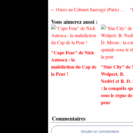
Osees au Cabaret Sauvage (Paris) le dimanche 20 août
Vous aimerez aussi :
"Cape Fear" de Nick
Antosca : la
malédiction du Cap de
"Star City" de
la Peur !
Wolpert, B.
Nedivi et R. D.
: la conquête sp
sous le règne de
peur
Commentaires
Ajouter un commentaire