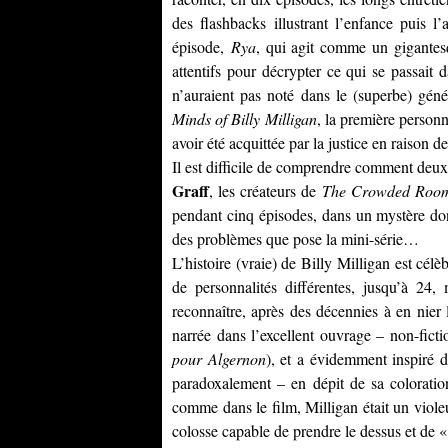
des flashbacks illustrant l’enfance puis 
épisode,
Rya
, qui agit comme un gigantesqu
attentifs pour décrypter ce qui se passait 
n’auraient pas noté dans le (superbe) géné
Minds of Billy Milligan
, la première pers
avoir été acquittée par la justice en raison 
Il est difficile de comprendre comment de
Graff
, les créateurs de
The Crowded Roo
pendant cinq épisodes, dans un mystère dont
des problèmes que pose la mini-série…
L’histoire (vraie) de Billy Milligan est célèb
de personnalités différentes, jusqu’à 24
reconnaître, après des décennies à en nier l’
narrée dans l’excellent ouvrage – non-fict
pour Algernon
), et a évidemment inspiré d
paradoxalement – en dépit de sa coloration
comme dans le film, Milligan était un violeu
colosse capable de prendre le dessus et de 