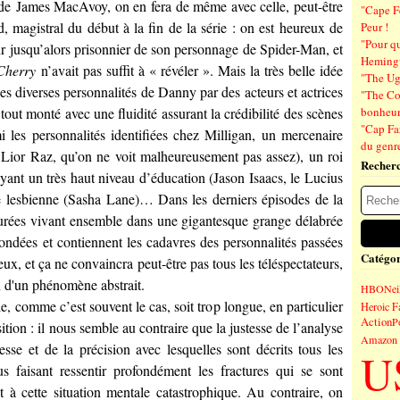
 de
James MacAvoy
, on en fera de même avec celle, peut-être
"Cape F
d
, magistral du début à la fin de la série : on est heureux de
Peur !
"Pour q
eur jusqu’alors prisonnier de son personnage de Spider-Man, et
Hemin
Cherry
n’avait pas suffit à « révéler ». Mais la très belle idée
"The Ug
les diverses personnalités de Danny par des acteurs et actrices
"The Co
e tout monté avec une fluidité assurant la crédibilité des scènes
bonheu
"Cap Far
mi les personnalités identifiées chez Milligan, un mercenaire
du genre
t
Lior Raz
, qu’on ne voit malheureusement pas assez), un roi
Recher
yant un très haut niveau d’éducation (
Jason Isaacs
, le Lucius
 lesbienne (
Sasha Lane
)… Dans les derniers épisodes de la
igurées vivant ensemble dans une gigantesque grange délabrée
nondées et contiennent les cadavres des personnalités passées
Catégor
ux, et ça ne convaincra peut-être pas tous les téléspectateurs,
n d'un phénomène abstrait.
HBO
Nei
ie, comme c’est souvent le cas, soit trop longue, en particulier
Heroic F
Action
P
tion : il nous semble au contraire que la justesse de l’analyse
Amazon 
esse et de la précision avec lesquelles sont décrits tous les
U
 faisant ressentir profondément les fractures qui se sont
t à cette situation mentale catastrophique. Au contraire, on