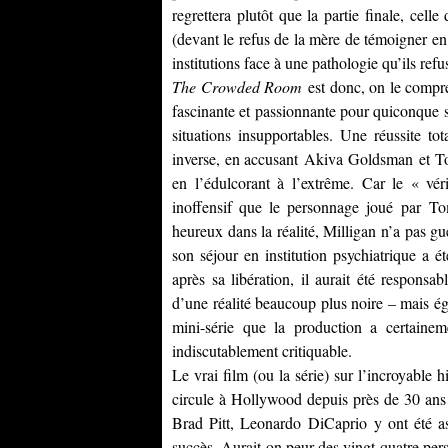
regrettera plutôt que la partie finale, cell
(devant le refus de la mère de témoigner en
institutions face à une pathologie qu’ils r
The Crowded Room
est donc, on le compre
fascinante et passionnante pour quiconque s’
situations insupportables. Une réussite t
inverse, en accusant
Akiva Goldsman
et
T
en l’édulcorant à l’extrême. Car le « vé
inoffensif que le personnage joué par
Tom
heureux dans la réalité, Milligan n’a pas gué
son séjour en institution psychiatrique a é
après sa libération, il aurait été responsa
d’une réalité beaucoup plus noire – mais ég
mini-série que la production a certaine
indiscutablement critiquable.
Le vrai film (ou la série) sur l’incroyable hi
circule à Hollywood depuis près de 30 a
Brad Pitt, Leonardo DiCaprio
y ont été as
succès. Aurait-on peur des vingt-quatre pers