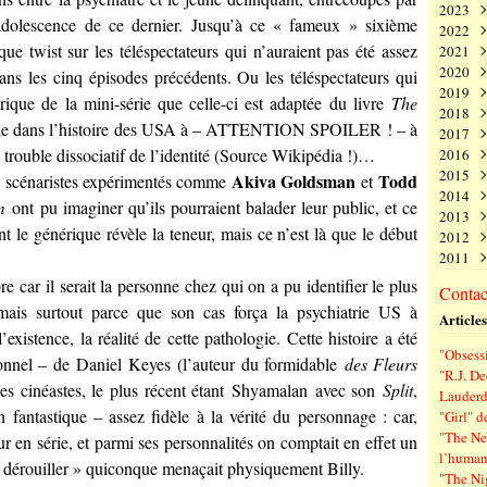
2023
Juin
Nov
Déc
l’adolescence de ce dernier. Jusqu’à ce « fameux » sixième
2022
Mai
Oct
Nov
Déc
e twist sur les téléspectateurs qui n’auraient pas été assez
2021
Avri
Sep
Oct
Nov
Déc
2020
Mar
Aoû
Sep
Oct
Nov
Déc
dans les cinq épisodes précédents. Ou les téléspectateurs qui
2019
Févr
Juil
Aoû
Sep
Oct
Nov
Déc
rique de la mini-série que celle-ci est adaptée du livre
The
2018
Janv
Juin
Juil
Aoû
Sep
Oct
Nov
Déc
onne dans l’histoire des USA à – ATTENTION SPOILER ! – à
2017
Mai
Juin
Juil
Aoû
Sep
Oct
Nov
Déc
de trouble dissociatif de l’identité (Source Wikipédia !)…
2016
Avri
Mai
Juin
Juil
Aoû
Sep
Oct
Nov
Déc
2015
Mar
Avri
Mai
Juin
Juil
Aoû
Sep
Oct
Nov
Déc
Akiva Goldsman
Todd
ux scénaristes expérimentés comme
et
2014
Févr
Mar
Avri
Mai
Juin
Juil
Aoû
Sep
Oct
Nov
Déc
m
ont pu imaginer qu’ils pourraient balader leur public, et ce
2013
Janv
Févr
Mar
Avri
Mai
Juin
Juil
Aoû
Sep
Oct
Nov
Déc
 le générique révèle la teneur, mais ce n’est là que le début
2012
Janv
Févr
Mar
Avri
Mai
Juin
Juil
Aoû
Sep
Oct
Nov
Déc
2011
Janv
Févr
Mar
Avri
Mai
Juin
Juil
Aoû
Sep
Oct
Nov
Déc
Janv
Févr
Mar
Avri
Mai
Juin
Juil
Aoû
Sep
Oct
Nov
Déc
re car il serait la personne chez qui on a pu identifier le plus
Contact
Janv
Févr
Mar
Avri
Mai
Juin
Juil
Aoû
Sep
Oct
Nov
, mais surtout parce que son cas força la psychiatrie US à
Articles
Janv
Févr
Mar
Avri
Mai
Juin
Juil
Aoû
Sep
existence, la réalité de cette pathologie. Cette histoire a été
Janv
Févr
Mar
Avri
Mai
Juin
Juil
Aoû
"Obsessi
Janv
Févr
Mar
Avri
Mai
Juin
Juil
ionnel – de
Daniel Keyes
(l’auteur du formidable
des Fleurs
"R.J. De
Janv
Févr
Mar
Avri
Mai
Juin
es cinéastes, le plus récent étant
Shyamalan
avec son
Split
,
Lauderd
Janv
Févr
Mar
Avri
Mai
 fantastique – assez fidèle à la vérité du personnage : car,
"Girl" d
Janv
Févr
Mar
Avri
"The New
r en série, et parmi ses personnalités on comptait en effet un
Janv
Févr
Mar
l’human
Janv
Févr
« dérouiller » quiconque menaçait physiquement Billy.
"The Ni
Janv