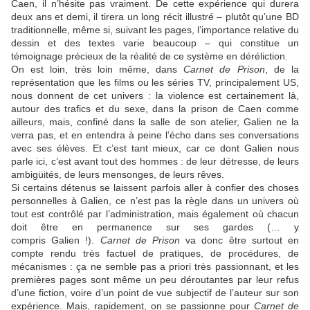
Caen, il n’hésite pas vraiment. De cette expérience qui durera
deux ans et demi, il tirera un long récit illustré – plutôt qu’une BD
traditionnelle, même si, suivant les pages, l’importance relative du
dessin et des textes varie beaucoup – qui constitue un
témoignage précieux de la réalité de ce système en déréliction.
On est loin, très loin même, dans
Carnet de Prison
, de la
représentation que les films ou les séries TV, principalement US,
nous donnent de cet univers : la violence est certainement là,
autour des trafics et du sexe, dans la prison de Caen comme
ailleurs, mais, confiné dans la salle de son atelier,
Galien
ne la
verra pas, et en entendra à peine l’écho dans ses conversations
avec ses élèves. Et c’est tant mieux, car ce dont Galien nous
parle ici, c’est avant tout des hommes : de leur détresse, de leurs
ambigüités, de leurs mensonges, de leurs rêves.
Si certains détenus se laissent parfois aller à confier des choses
personnelles à
Galien
, ce n’est pas la règle dans un univers où
tout est contrôlé par l’administration, mais également où chacun
doit être en permanence sur ses gardes (… y
compris
Galien
!).
Carnet de Prison
va donc être surtout en
compte rendu très factuel de pratiques, de procédures, de
mécanismes : ça ne semble pas a priori très passionnant, et les
premières pages sont même un peu déroutantes par leur refus
d’une fiction, voire d’un point de vue subjectif de l’auteur sur son
expérience. Mais, rapidement, on se passionne pour
Carnet de