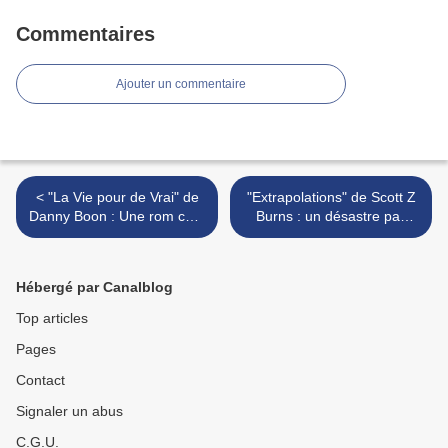
Commentaires
Ajouter un commentaire
< "La Vie pour de Vrai" de
"Extrapolations" de Scott Z
Danny Boon : Une rom com
Burns : un désastre pas
pour Candide...
climatique, celui-là… >
Hébergé par Canalblog
Top articles
Pages
Contact
Signaler un abus
C.G.U.