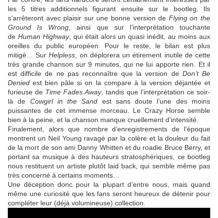
les 5 titres additionnels figurant ensuite sur le bootleg. Ils
s’arrêteront avec plaisir sur une bonne version de
Flying on the
Ground Is Wrong
, ainsi que sur l’interprétation touchante
de
Human Highway
, qui était alors un quasi inédit, au moins aux
oreilles du public européen. Pour le reste, le bilan est plus
mitigé… Sur
Helpless
, on déplorera un étirement inutile de cette
très grande chanson sur 9 minutes, qui ne lui apporte rien. Et il
est difficile de ne pas reconnaître que la version de
Don’t Be
Denied
est bien pâle si on la compare à la version déjantée et
furieuse de
Time Fades Away
, tandis que l’interprétation ce soir-
là de
Cowgirl in the Sand
est sans doute l’une des moins
puissantes de cet immense morceau. Le Crazy Horse semble
bien à la peine, et la chanson manque cruellement d’intensité.
Finalement, alors que nombre d’enregistrements de l’époque
montrent un Neil Young ravagé par la colère et la douleur du fait
de la mort de son ami Danny Whitten et du roadie Bruce Berry, et
portant sa musique à des hauteurs stratosphériques, ce bootleg
nous restituent un artiste plutôt laid back, qui semble même pas
très concerné à certains moments…
Une déception donc pour la plupart d’entre nous, mais quand
même une curiosité que les fans seront heureux de détenir pour
compléter leur (déjà volumineuse) collection.