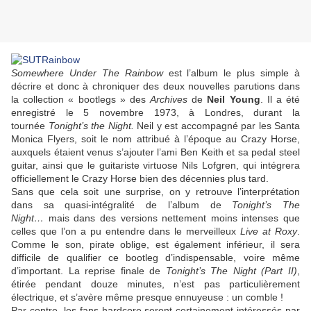
Somewhere Under The Rainbow
est l’album le plus simple à
décrire et donc à chroniquer des deux nouvelles parutions dans
la collection « bootlegs » des
Archives
de
Neil Young
. Il a été
enregistré le 5 novembre 1973, à Londres, durant la
tournée
Tonight’s the Night.
Neil y est accompagné par les Santa
Monica Flyers, soit le nom attribué à l’époque au Crazy Horse,
auxquels étaient venus s’ajouter l’ami Ben Keith et sa pedal steel
guitar, ainsi que le guitariste virtuose Nils Lofgren, qui intégrera
officiellement le Crazy Horse bien des décennies plus tard.
Sans que cela soit une surprise, on y retrouve l’interprétation
dans sa quasi-intégralité de l’album de
Tonight’s The
Night…
mais dans des versions nettement moins intenses que
celles que l’on a pu entendre dans le merveilleux
Live at Roxy
.
Comme le son, pirate oblige, est également inférieur, il sera
difficile de qualifier ce bootleg d’indispensable, voire même
d’important. La reprise finale de
Tonight’s The Night (Part II)
,
étirée pendant douze minutes, n’est pas particulièrement
électrique, et s’avère même presque ennuyeuse : un comble !
Par contre, les fans hardcore seront certainement intéressés par