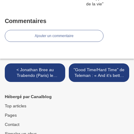
Commentaires
Ajouter un commentaire
< Jonathan Bree au
"Good Time/Hard Time" de
Trabendo (Paris) le
Teleman : « And it’s better
mercredi 19 avril
to be loved than lo-lo-
lonely… » >
Hébergé par Canalblog
Top articles
Pages
Contact
Signaler un abus