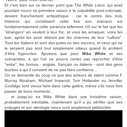
Et c'est bien sur ce dernier point que
The White Lotus
, qui avait
pourtant nourri sa première saison à la culpabilité post-coloniale,
devient franchement antipathique : car le centre des trois
histoires qui constituent cette fois son scénario est
fondamentalement cette paranoïa tellement US sur le fait que les
"étrangers" en veulent à leur fric, et vous les arnaquer, voire les
tuer, après les avoir éblouis par les charmes de leur "culture".
Tous les Italiens ici sont des putes ou des escrocs, et ceux qui ne
le seraient pas sont tout simplement odieux quand ils arrêtent
d'être hypocrites. Ajoutons que pour
Mike White
et ses
scénaristes, à qui l'on ne pourra certes pas reprocher d'être
"woke", les homos - anglais, français ou italiens - sont des gens
fourbes à qui il convient de ne pas faire confiance...
On se demande du coup ce que des acteurs de talent comme
F
Murray Abraham, Michael Imperioli, Tom Hollander
ou
Jennifer
Coolidge
sont venus faire dans cette galère, même s'ils nous font
passer de bons moments...
... et jusqu'où ira
Mike White
dans une troisième saison,
probablement inévitable, maintenant qu'il a pu vérifier que ses
préjugés et son idéologie rance sont amplement plébiscités.