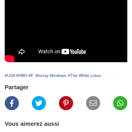
#USA
#HBO
#F. Murray Abraham
#The White Lotus
Partager
Vous aimerez aussi