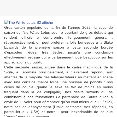
Gros carton populaire de la fin de l’année 2022, la seconde
saison de
The White Lotus
souffre pourtant de gros défauts qui
rendent difficile à comprendre l'engouement général :
rétrospectivement, on peut préférer la folie burlesque à la
Blake
Edwards
de la première saison à cette seconde bordée
d'épisodes tièdes, très tièdes, jusqu'à une conclusion
effectivement réussie qui a certainement joué beaucoup sur les
appréciations du public.
Cette seconde saison, située dans le cadre magnifique de la
Sicile, à Taormina principalement, a clairement répondu aux
attentes de la majorité des téléspectateurs en mettant en scène
avec une certaine malice toute une brassée de poncifs : nos
crises de couple (quand le sexe se fait de moins en moins
fréquent dans la vie conjugale), nos désirs sexuels qui se
combinent à nos frustrations (le partenaire de l'autre qu'on a
envie de lui voler pour démontrer qu'on vaut mieux que lui / elle),
notre soif de dépaysement (l'Italie, fantasme très répandu, en
particulier aux USA) et notre... peur inexprimable de ce que
“l’autre” peut nous réserver…