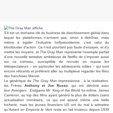
S’il est un domaine-clé du business de divertissement global dans
lequel les plateformes n’arrivent pas, sinon à détrôner, mais
même à égaler l’industrie hollywoodienne, c’est celui du
blockbuster d’action. Ce n’est pourtant pas faute d’essayer, et d’y
mettre les moyens, et
The Gray Man
représente l’exemple parfait
d’une nouvelle tentative ambitieuse de Netflix de s’imposer aussi
sur ce créneau, susceptible de recruter en masse les
téléspectateurs – en particulier les adolescents mâles – qui sont
encore réticents et préfèrent aller au multiplexe regarder les films
des franchises Marvel.
Le générique de
The Gray Man
impressionne : à la réalisation,
les Frères
Anthony et Joe Russo
,
qui ont détrôné avec
leur
Avengers : Endgame
Mr. King of the World lui-même,
James
Cameron
, au top des films ayant généré le plus de dollars (sans
actualisation monétaire, ce qui est quand même une belle
tricherie, mais les jeunes financiers US ont du mal à admettre
qu’
Autant en Emporte le Vent
reste en fait invaincu depuis 1939