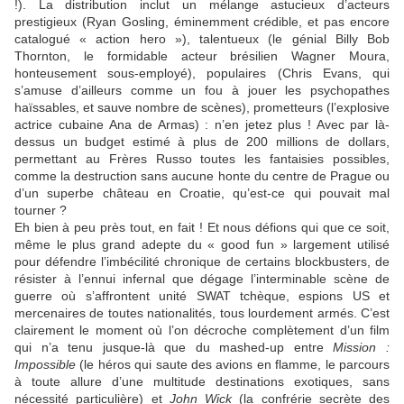
!). La distribution inclut un mélange astucieux d’acteurs
prestigieux (
Ryan Gosling
, éminemment crédible, et pas encore
catalogué « action hero »), talentueux (le génial
Billy Bob
Thornton
, le formidable acteur brésilien
Wagner Moura
,
honteusement sous-employé), populaires (
Chris Evans
, qui
s’amuse d’ailleurs comme un fou à jouer les psychopathes
haïssables, et sauve nombre de scènes), prometteurs (l’explosive
actrice cubaine
Ana de Armas
) : n’en jetez plus ! Avec par là-
dessus un budget estimé à plus de 200 millions de dollars,
permettant au
Frères Russo
toutes les fantaisies possibles,
comme la destruction sans aucune honte du centre de Prague ou
d’un superbe château en Croatie, qu’est-ce qui pouvait mal
tourner ?
Eh bien à peu près tout, en fait ! Et nous défions qui que ce soit,
même le plus grand adepte du « good fun » largement utilisé
pour défendre l’imbécilité chronique de certains blockbusters, de
résister à l’ennui infernal que dégage l’interminable scène de
guerre où s’affrontent unité SWAT tchèque, espions US et
mercenaires de toutes nationalités, tous lourdement armés. C’est
clairement le moment où l’on décroche complètement d’un film
qui n’a tenu jusque-là que du mashed-up entre
Mission :
Impossible
(le héros qui saute des avions en flamme, le parcours
à toute allure d’une multitude destinations exotiques, sans
nécessité particulière) et
John Wick
(la confrérie secrète des