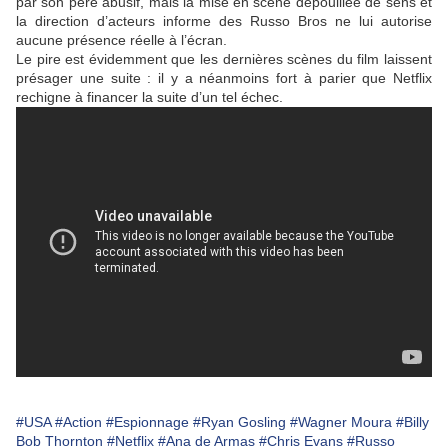
par son père abusif, mais la mise en scène dépouillée de sens et
la direction d’acteurs informe des
Russo Bros
ne lui autorise
aucune présence réelle à l’écran.
Le pire est évidemment que les dernières scènes du film laissent
présager une suite : il y a néanmoins fort à parier que Netflix
rechigne à financer la suite d’un tel échec.
#USA
#Action
#Espionnage
#Ryan Gosling
#Wagner Moura
#Billy
Bob Thornton
#Netflix
#Ana de Armas
#Chris Evans
#Russo