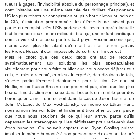
tueurs à gages, l’invincibilité absolue du personnage principal), et
dont l’histoire est une nième resucée des thrillers d’espionnage
US les plus rebattus : conspiration au plus haut niveau au sein de
la CIA, élimination programmée des éléments ne faisant pas
partie du complot, clés USB porteuse de secrets après laquelle
tout le monde court, et au milieu de tout ça, une enfant cardiaque
dont la vie est menacée par les bad guys. Reconnaissons que,
même avec plus de talent qu’en ont et n’en auront jamais
les
Frères Russo
, il était impossible de sortir un film correct !
Mais le choix que ces deux idiots ont fait de recourir
systématiquement aux solutions les plus spectaculaires
visuellement pour nous faire oublier que nous avons déjà vu tout
cela, et mieux raconté, et mieux interprété, des dizaines de fois,
s’avère particulièrement destructeur pour le film. Ce que ni
Netflix, ni les Russo Bros ne comprennent pas, c’est que les plus
beaux films d’action sont ceux dans lesquels on tremble pour des
héros qu’on aime : que ce soit dans le cas de Jason Bourne, de
John McLane, de Max Rockatansky, ou même de Ethan Hunt,
nous aimons les voir lutter et finalement triompher, ou pas, parce
que nous nous soucions de ce qui leur arrive, parce qu’ils
dépassent les stéréotypes qui les définissent pour redevenir des
êtres humains. On pouvait espérer que
Ryan Gosling
puisse
insuffler la même humanité à son personnage d’ex-enfant torturé