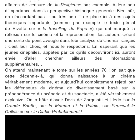
affaires de censure de
la Religieuse
par exemple, à leur peu
d’importance dans la perspective historique générale. Bien sûr,
en n’accordant pas – ou très peu – de place ici à des sujets
théoriques importants (comme par exemple le texte génial
de
Rivette
sur «
le travelling de Kapo
») qui ont marqué la
réflexion sur le cinéma et la représentation, les auteurs créent
une sorte de point aveugle dans leur analyse du cinéma français
: c’est leur choix, et nous le respectons. En espérant que les
jeunes cinéphiles, appâtés par ce qu’ils découvriront ici, auront
envie d’aller chercher ailleurs des informations
supplémentaires…
On attend maintenant le tome sur les années 70 : on sait que
cette décennie-là, qui donna naissance à un cinéma
véritablement moderne, et aujourd’hui complètement rejeté par
les défenseurs du cinéma de divertissement basé sur la
prépondérance du scénario et du spectacle, a été véritablement
explosive. On a hâte d’avoir l’avis de
Zorgniotti
et
Lledo
sur
la
Grande Bouffe
, sur
la Maman et la Putain
, sur
Perceval le
Gallois
ou sur
le Diable Probablement
!