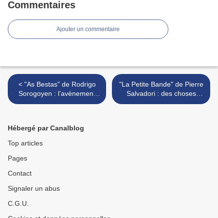
Commentaires
Ajouter un commentaire
< "As Bestas" de Rodrigo
"La Petite Bande" de Pierre
Sorogoyen : l’avènement
Salvadori : des choses
d’un immense réalisateur
vraiment étranges... >
Hébergé par Canalblog
Top articles
Pages
Contact
Signaler un abus
C.G.U.