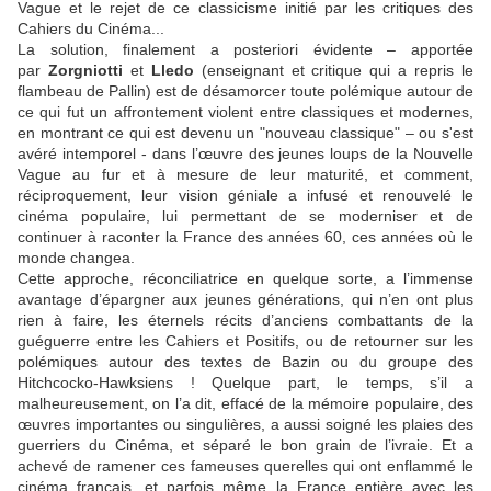
Vague et le rejet de ce classicisme initié par les critiques des
Cahiers du Cinéma...
La solution, finalement a posteriori évidente – apportée
par
Zorgniotti
et
Lledo
(enseignant et critique qui a repris le
flambeau de
Pallin
) est de désamorcer toute polémique autour de
ce qui fut un affrontement violent entre classiques et modernes,
en montrant ce qui est devenu un "nouveau classique" – ou s'est
avéré intemporel - dans l’œuvre des jeunes loups de la Nouvelle
Vague au fur et à mesure de leur maturité, et comment,
réciproquement, leur vision géniale a infusé et renouvelé le
cinéma populaire, lui permettant de se moderniser et de
continuer à raconter la France des années 60, ces années où le
monde changea.
Cette approche, réconciliatrice en quelque sorte, a l’immense
avantage d’épargner aux jeunes générations, qui n’en ont plus
rien à faire, les éternels récits d’anciens combattants de la
guéguerre entre les Cahiers et Positifs, ou de retourner sur les
polémiques autour des textes de
Bazin
ou du groupe des
Hitchcocko-Hawksiens ! Quelque part, le temps, s’il a
malheureusement, on l’a dit, effacé de la mémoire populaire, des
œuvres importantes ou singulières, a aussi soigné les plaies des
guerriers du Cinéma, et séparé le bon grain de l’ivraie. Et a
achevé de ramener ces fameuses querelles qui ont enflammé le
cinéma français, et parfois même la France entière avec les