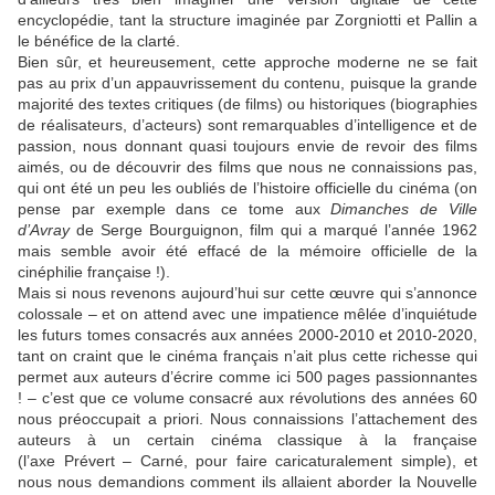
encyclopédie, tant la structure imaginée par
Zorgniotti
et
Pallin
a
le bénéfice de la clarté.
Bien sûr, et heureusement, cette approche moderne ne se fait
pas au prix d’un appauvrissement du contenu, puisque la grande
majorité des textes critiques (de films) ou historiques (biographies
de réalisateurs, d’acteurs) sont remarquables d’intelligence et de
passion, nous donnant quasi toujours envie de revoir des films
aimés, ou de découvrir des films que nous ne connaissions pas,
qui ont été un peu les oubliés de l’histoire officielle du cinéma (on
pense par exemple dans ce tome aux
Dimanches de Ville
d’Avray
de
Serge Bourguignon
, film qui a marqué l’année 1962
mais semble avoir été effacé de la mémoire officielle de la
cinéphilie française !).
Mais si nous revenons aujourd’hui sur cette œuvre qui s’annonce
colossale – et on attend avec une impatience mêlée d’inquiétude
les futurs tomes consacrés aux années 2000-2010 et 2010-2020,
tant on craint que le cinéma français n’ait plus cette richesse qui
permet aux auteurs d’écrire comme ici 500 pages passionnantes
! – c’est que ce volume consacré aux révolutions des années 60
nous préoccupait a priori. Nous connaissions l’attachement des
auteurs à un certain cinéma classique à la française
(l’axe
Prévert
–
Carné
, pour faire caricaturalement simple), et
nous nous demandions comment ils allaient aborder la Nouvelle