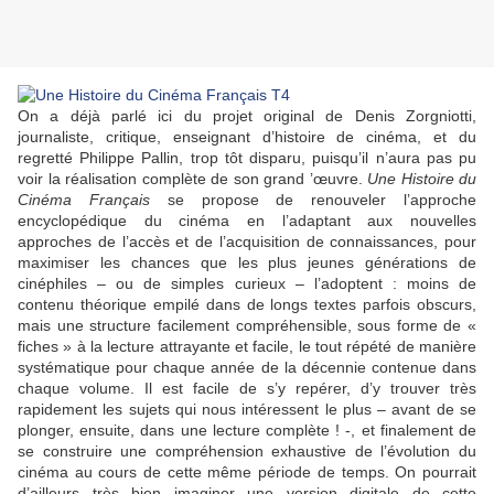
On a déjà parlé ici du projet original de
Denis Zorgniotti
,
journaliste, critique, enseignant d’histoire de cinéma, et du
regretté
Philippe Pallin
, trop tôt disparu, puisqu’il n’aura pas pu
voir la réalisation complète de son grand ’œuvre.
Une Histoire du
Cinéma Français
se propose de renouveler l’approche
encyclopédique du cinéma en l’adaptant aux nouvelles
approches de l’accès et de l’acquisition de connaissances, pour
maximiser les chances que les plus jeunes générations de
cinéphiles – ou de simples curieux – l’adoptent : moins de
contenu théorique empilé dans de longs textes parfois obscurs,
mais une structure facilement compréhensible, sous forme de «
fiches » à la lecture attrayante et facile, le tout répété de manière
systématique pour chaque année de la décennie contenue dans
chaque volume. Il est facile de s’y repérer, d’y trouver très
rapidement les sujets qui nous intéressent le plus – avant de se
plonger, ensuite, dans une lecture complète ! -, et finalement de
se construire une compréhension exhaustive de l’évolution du
cinéma au cours de cette même période de temps. On pourrait
d’ailleurs très bien imaginer une version digitale de cette