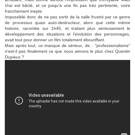
Vrai
est bâclé, et ce jusqu'à une fin pas très pertinente, voire
franchement inepte.
Impossible donc de ne pas sortir de la salle frustré par ce genre
de processus quasi auto-destructeur, alors que cette même
histoire, racontée sur 1h45, et traitant plus sérieusement le
développement des situations et l'évolution des personnages,
avait tout pour donner un film totalement ébouriffant.
Mais après tout, ce manque de sérieux, de... "professionalisme"
n'est-il pas finalement ce que nous aimons le plus chez
Quentin
Dupieux
?