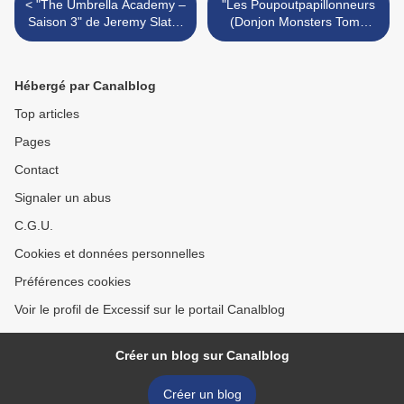
< "The Umbrella Academy –
"Les Poupoutpapillonneurs
Saison 3" de Jeremy Slater
(Donjon Monsters Tome
et Steve Blackman : No
15)" de Sfar / Trondheim /
more heroes...
Juanungo : Pirzuine à
l’école des sorciers >
Hébergé par Canalblog
Top articles
Pages
Contact
Signaler un abus
C.G.U.
Cookies et données personnelles
Préférences cookies
Voir le profil de Excessif sur le portail Canalblog
Créer un blog sur Canalblog
Créer un blog