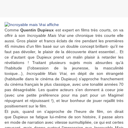
Comme
Quentin Dupieux
est expert en films très courts, on va
offrir à son
Incroyable Mais Vrai
une chronique très courte elle
aussi. Gros plaisir et francs éclats de rire pendant les premières
45 minutes d'un film basé sur un double concept brillant- qu'il ne
faut pas dévoiler, le plaisir de la découverte étant essentiel... Et
ce d'autant que
Dupieux
prend un malin plaisir à retarder les
révélations ! Traitant plusieurs sujets mois absurdes qu'à
l'habitude (l'obsession de la jeunesse, la masculinité
toxique...),
Incroyable Mais Vrai,
en dépit de son étrangeté
(habituelle dans le cinéma de
Dupieux
) s'approche franchement
du cinéma français le plus classique, avec une tonalité années 70
pas désagréable. Les quatre acteurs s'en donnent à coeur joie
(avec une petite préférence pour ma part pour un Magimel
répugnant et réjouissant !), et leur bonheur de jouer rejaillit très
positivement sur le film.
Et puis, quand on s'approche de l'heure de film, on dirait
que
Dupieux
se fatigue lui-même de son histoire, il passe alors
en mode de narration avec vitesse surmultipliée, ce qui est certes
amusant, mais donne surtout l'impression que
Incroyable Mais