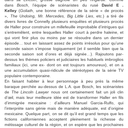
dans
Bosch
, l’équipe de scénaristes du rusé
David E .
Kelley
(
Goliath
, une bonne référence de la série « de procès
»,
The Undoing, Mr. Mercedes, Big Little Lies
, etc.) a tiré de
divers livres de
Connelly
plusieurs enquêtes et plusieurs procès
de Haller pour construire un millefeuille improbable d’intrigues qui
s’entremêlent, entre lesquelles Haller court à perdre haleine, et
qui vont finir plus ou moins par se résoudre dans un dernier
épisode… tout en laissant assez de points irrésolus pour qu’une
seconde saison s’impose logiquement (et il semble bien que la
seconde saison soit d’ores et déjà signée…). Rajoutons par-
dessus les thèmes policiers et judiciaires les habituels imbroglios
familiaux (ici, une ex- dont on est toujours amoureux), et on a
une accumulation quasi-ridicule de stéréotypes de la série TV
populaire contemporaine.
En faisant habiter à leur personnage à peu près la même
baraque perchée au-dessus de L.A. que Bosch, les scénaristes
de
The Lincoln Lawyer
nous ont certainement fait un joli clin
d’œil, mais leur meilleure idée est de transformer Haller en fils
d’immigrée mexicaine : d’ailleurs
Manuel Garcia-Rulfo
, qui
l’interprète sans génie mais de manière adéquate, est d’origine
mexicaine. Quelque part, on se dit qu’il est grand temps que les
fictions californiennes acceptent pleinement la richesse du
métissage culturel de la région, et on espère que les prochaines