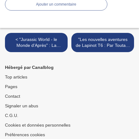
Ajouter un commentaire
< "Jurassic World - le
"Les nouvelles aventures
Monde d'Après" : La
de Lapinot T6 : Par Toutatis
disparition d'un dinosaure,
!" de Trondheim : Ceci n’est
le Cinéma.
pas une pipe… pardon, un
album d’Astérix ! >
Hébergé par Canalblog
Top articles
Pages
Contact
Signaler un abus
C.G.U.
Cookies et données personnelles
Préférences cookies