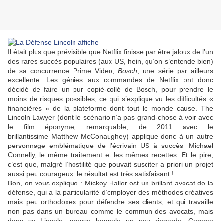
Il était plus que prévisible que Netflix finisse par être jaloux de l’un
des rares succès populaires (aux US, hein, qu’on s’entende bien)
de sa concurrence Prime Video,
Bosch
, une série par ailleurs
excellente. Les génies aux commandes de Netflix ont donc
décidé de faire un pur copié-collé de Bosch, pour prendre le
moins de risques possibles, ce qui s’explique vu les difficultés «
financières » de la plateforme dont tout le monde cause. The
Lincoln Lawyer (dont le scénario n’a pas grand-chose à voir avec
le film éponyme, remarquable, de 2011 avec le
brillantissime
Matthew McConaughey
) applique donc à un autre
personnage emblématique de l’écrivain US à succès,
Michael
Connelly
, le même traitement et les mêmes recettes. Et le pire,
c’est que, malgré l’hostilité que pouvait susciter a priori un projet
aussi peu courageux, le résultat est très satisfaisant !
Bon, on vous explique : Mickey Haller est un brillant avocat de la
défense, qui a la particularité d’employer des méthodes créatives
mais peu orthodoxes pour défendre ses clients, et qui travaille
non pas dans un bureau comme le commun des avocats, mais
dans sa Lincoln, grosse bagnole un peu ringarde. Comme