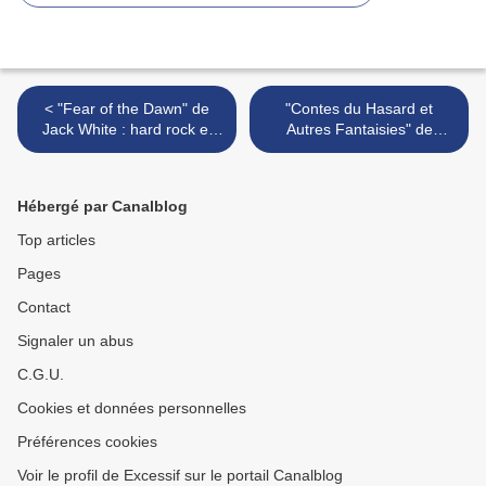
< "Fear of the Dawn" de
"Contes du Hasard et
Jack White : hard rock et
Autres Fantaisies" de
dérapages incontrôlés
Ryûsuke Hamaguchi : les
jeux de l'amour et du
hasard >
Hébergé par Canalblog
Top articles
Pages
Contact
Signaler un abus
C.G.U.
Cookies et données personnelles
Préférences cookies
Voir le profil de Excessif sur le portail Canalblog