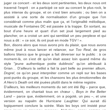
juger ce concert - et les deux sont pertinentes, les deux nous ont
traversé l'esprit : on a participé ce soir au concert le plus rock, le
plus intense du groupe, et on s’est bien amusés ; ou bien on a
assisté à une sorte de normalisation d’un groupe que l’on
considérait comme plus malin que ça, et l’originalité mélodique,
musicale de Fontaines DC est passée à la trappe. En sortant, au
bout d’une heure et quart d’un set joué largement pied au
plancher, on a croisé un ami qui semblait un peu perplexe et qui
nous a dit : « ce soir, ils ont joué en mode TGV ! ».
Bon, disons alors que nous avons pris du plaisir, que nous avons
même joué à nous lancer et relancer, sur
Too Real
, de gros
ballons blancs que le groupe a fait déverser sur le public : à ce
moment-là, on s’est dit qu’on était assez loin quand même du
style "jeune authentique poète dublinois" qu’on attribuait à
Grian… D’ailleurs la setlist a fait la part belle au premier album,
Dogrel
, ce qu’on peut interpréter comme un repli sur les bases
post-punks du groupe, et les chansons les plus émotionnelles de
A Hero’s Death
ont été jouées plutôt dans le même registre.
D’ailleurs, les meilleurs moments du set ont été
Big
– parce que,
évidemment, on chantait tous en chœur -,
Boys in the Better
Land
– parce que, évidemment, on a pogoté, un peu –, et une
version au napalm de
Hurricane Laughter
. Qui aurait dû
logiquement conclure la soirée. Mais les boys ont insisté pour