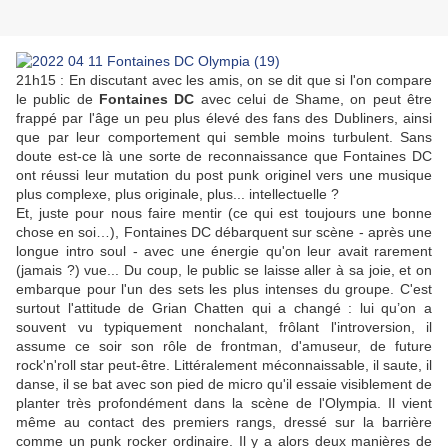
21h15 : En discutant avec les amis, on se dit que si l'on compare
le public de
Fontaines DC
avec celui de Shame, on peut être
frappé par l'âge un peu plus élevé des fans des Dubliners, ainsi
que par leur comportement qui semble moins turbulent. Sans
doute est-ce là une sorte de reconnaissance que Fontaines DC
ont réussi leur mutation du post punk originel vers une musique
plus complexe, plus originale, plus... intellectuelle ?
Et, juste pour nous faire mentir (ce qui est toujours une bonne
chose en soi…), Fontaines DC débarquent sur scène - après une
longue intro soul - avec une énergie qu'on leur avait rarement
(jamais ?) vue... Du coup, le public se laisse aller à sa joie, et on
embarque pour l'un des sets les plus intenses du groupe. C'est
surtout l'attitude de Grian Chatten qui a changé : lui qu’on a
souvent vu typiquement nonchalant, frôlant l'introversion, il
assume ce soir son rôle de frontman, d'amuseur, de future
rock'n'roll star peut-être. Littéralement méconnaissable, il saute, il
danse, il se bat avec son pied de micro qu'il essaie visiblement de
planter très profondément dans la scène de l'Olympia. Il vient
même au contact des premiers rangs, dressé sur la barrière
comme un punk rocker ordinaire. Il y a alors deux manières de