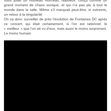
nous jouer un nouveau morceau,
Nabokov
, conçu comme un
grand moment de chaos sonique, et qui n’a pas plu à tout le
monde dans la salle. Même s’il marquait peut-être, in extremis,
un retour à la singularité.
On va donc surveiller de près l’évolution de Fontaines DC après
ce concert, qui était certainement, si l’on est rationnel, le
« meilleur » que l’on ait vu d’eux, mais aussi le moins surprenant.
Le moins humain.