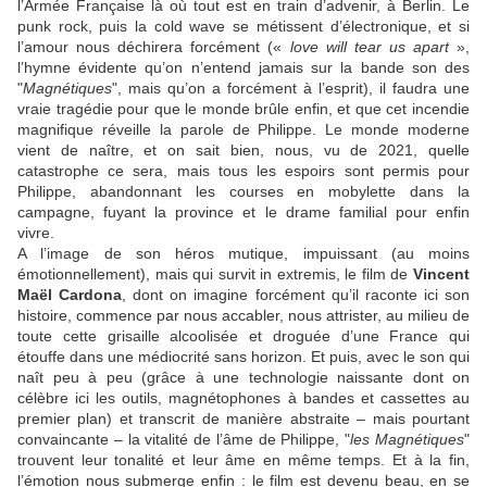
l’Armée Française là où tout est en train d’advenir, à Berlin. Le
punk rock, puis la cold wave se métissent d’électronique, et si
l’amour nous déchirera forcément («
love will tear us apart
»,
l’hymne évidente qu’on n’entend jamais sur la bande son des
"
Magnétiques
", mais qu’on a forcément à l’esprit), il faudra une
vraie tragédie pour que le monde brûle enfin, et que cet incendie
magnifique réveille la parole de Philippe. Le monde moderne
vient de naître, et on sait bien, nous, vu de 2021, quelle
catastrophe ce sera, mais tous les espoirs sont permis pour
Philippe, abandonnant les courses en mobylette dans la
campagne, fuyant la province et le drame familial pour enfin
vivre.
A l’image de son héros mutique, impuissant (au moins
émotionnellement), mais qui survit in extremis, le film de
Vincent
Maël Cardona
, dont on imagine forcément qu’il raconte ici son
histoire, commence par nous accabler, nous attrister, au milieu de
toute cette grisaille alcoolisée et droguée d’une France qui
étouffe dans une médiocrité sans horizon. Et puis, avec le son qui
naît peu à peu (grâce à une technologie naissante dont on
célèbre ici les outils, magnétophones à bandes et cassettes au
premier plan) et transcrit de manière abstraite – mais pourtant
convaincante – la vitalité de l’âme de Philippe, "
les Magnétiques
"
trouvent leur tonalité et leur âme en même temps. Et à la fin,
l’émotion nous submerge enfin : le film est devenu beau, en se