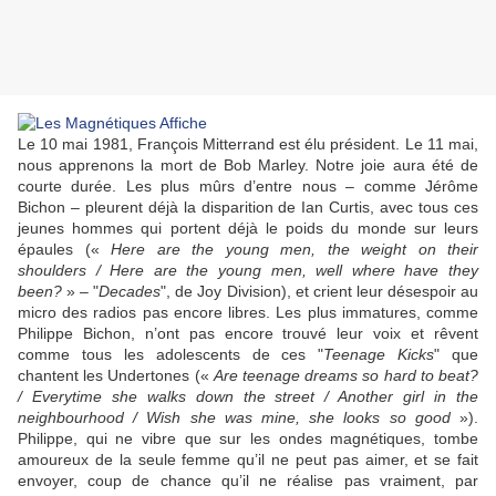
Le 10 mai 1981, François Mitterrand est élu président. Le 11 mai,
nous apprenons la mort de
Bob Marley
. Notre joie aura été de
courte durée. Les plus mûrs d’entre nous – comme Jérôme
Bichon – pleurent déjà la disparition de
Ian Curtis
, avec tous ces
jeunes hommes qui portent déjà le poids du monde sur leurs
épaules («
Here are the young men, the weight on their
shoulders / Here are the young men, well where have they
been?
» – "
Decades
", de
Joy Division
), et crient leur désespoir au
micro des radios pas encore libres. Les plus immatures, comme
Philippe Bichon, n’ont pas encore trouvé leur voix et rêvent
comme tous les adolescents de ces "
Teenage Kicks
" que
chantent les
Undertones
(«
Are teenage dreams so hard to beat?
/ Everytime she walks down the street / Another girl in the
neighbourhood / Wish she was mine, she looks so good
»).
Philippe, qui ne vibre que sur les ondes magnétiques, tombe
amoureux de la seule femme qu’il ne peut pas aimer, et se fait
envoyer, coup de chance qu’il ne réalise pas vraiment, par