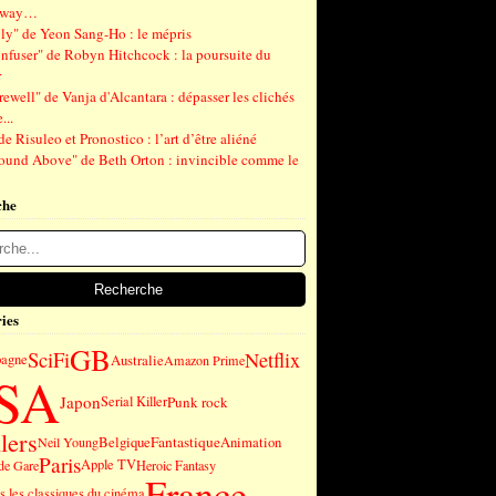
gway…
ly" de Yeon Sang-Ho : le mépris
nfuser" de Robyn Hitchcock : la poursuite du
r
ewell" de Vanja d'Alcantara : dépasser les clichés
...
de Risuleo et Pronostico : l’art d’être aliéné
ound Above" de Beth Orton : invincible comme le
che
ies
GB
SciFi
Netflix
pagne
Australie
Amazon Prime
SA
Japon
Punk rock
Serial Killer
lers
Fantastique
Belgique
Animation
Neil Young
Paris
Apple TV
de Gare
Heroic Fantasy
France
 les classiques du cinéma