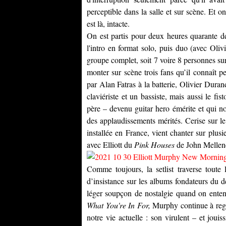
perceptible dans la salle et sur scène. Et o
est là, intacte.
On est partis pour deux heures quarante 
l'intro en format solo, puis duo (avec Olivi
groupe complet, soit 7 voire 8 personnes s
monter sur scène trois fans qu’il connaît p
par Alan Fatras à la batterie, Olivier Duran
claviériste et un bassiste, mais aussi le f
père – devenu guitar hero émérite et qui no
des applaudissements mérités. Cerise sur le
installée en France, vient chanter sur plusie
avec Elliott du
Pink Houses
de John Mellen
Comme toujours, la setlist traverse toute
d’insistance sur les albums fondateurs du 
léger soupçon de nostalgie quand on ent
What You're In For,
Murphy continue à rega
notre vie actuelle : son virulent – et jouis