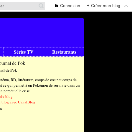
Connexion
+
Créer mon blog
Séries TV
Restaurants
nal de Pok
néma, BD, littérature, coups de cœur et coups de
out ce qui permet à un Pokémon de survivre dans un
 perpétuelle crise...
 du blog
n blog avec CanalBlog
s
t
(6)
let
embre
(25)
(23)