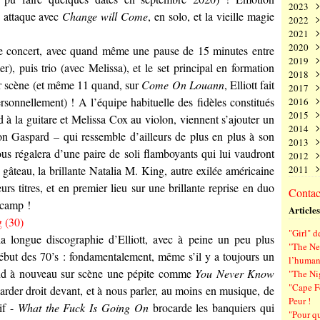
2023
Juin
Nov
Déc
n attaque avec
Change will Come
, en solo, et la vieille magie
2022
Mai
Oct
Nov
Déc
2021
Avri
Sep
Oct
Nov
Déc
2020
Mar
Aoû
Sep
Oct
Nov
Déc
de concert, avec quand même une pause de 15 minutes entre
2019
Févr
Juil
Aoû
Sep
Oct
Nov
Déc
er), puis trio (avec Melissa), et le set principal en formation
2018
Janv
Juin
Juil
Aoû
Sep
Oct
Nov
Déc
ur scène (et même 11 quand, sur
Come On Louann
, Elliott fait
2017
Mai
Juin
Juil
Aoû
Sep
Oct
Nov
Déc
ersonnellement) ! A l’équipe habituelle des fidèles constitués
2016
Avri
Mai
Juin
Juil
Aoû
Sep
Oct
Nov
Déc
2015
Mar
Avri
Mai
Juin
Juil
Aoû
Sep
Oct
Nov
Déc
d à la guitare et Melissa Cox au violon, viennent s’ajouter un
2014
Févr
Mar
Avri
Mai
Juin
Juil
Aoû
Sep
Oct
Nov
Déc
iston Gaspard – qui ressemble d’ailleurs de plus en plus à son
2013
Janv
Févr
Mar
Avri
Mai
Juin
Juil
Aoû
Sep
Oct
Nov
Déc
us régalera d’une paire de soli flamboyants qui lui vaudront
2012
Janv
Févr
Mar
Avri
Mai
Juin
Juil
Aoû
Sep
Oct
Nov
Déc
 gâteau, la brillante Natalia M. King, autre exilée américaine
2011
Janv
Févr
Mar
Avri
Mai
Juin
Juil
Aoû
Sep
Oct
Nov
Déc
Janv
Févr
Mar
Avri
Mai
Juin
Juil
Aoû
Sep
Oct
Nov
Déc
urs titres, et en premier lieu sur une brillante reprise en duo
Contact
Janv
Févr
Mar
Avri
Mai
Juin
Juil
Aoû
Sep
Oct
Nov
camp !
Articles
Janv
Févr
Mar
Avri
Mai
Juin
Juil
Aoû
Sep
Janv
Févr
Mar
Avri
Mai
Juin
Juil
Aoû
"Girl" d
Janv
Févr
Mar
Avri
Mai
Juin
Juil
 la longue discographie d’Elliott, avec à peine un peu plus
"The New
Janv
Févr
Mar
Avri
Mai
Juin
début des 70’s : fondamentalement, même s’il y a toujours un
l’human
Janv
Févr
Mar
Avri
Mai
end à nouveau sur scène une pépite comme
You Never Know
"The Ni
Janv
Févr
Mar
Avri
"Cape F
rder droit devant, et à nous parler, au moins en musique, de
Janv
Févr
Mar
Peur !
Janv
Févr
sif -
What the Fuck Is Going On
brocarde les banquiers qui
"Pour q
Janv