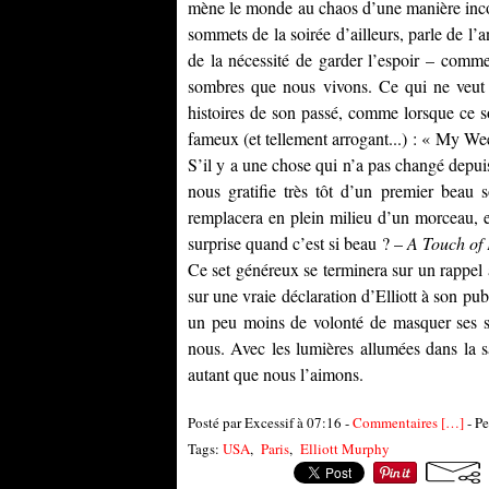
mène le monde au chaos d’une manière incom
sommets de la soirée d’ailleurs, parle de l’
de la nécessité de garder l’espoir – comme
sombres que nous vivons. Ce qui ne veut pa
histoires de son passé, comme lorsque ce 
fameux (et tellement arrogant...) : « My We
S’il y a une chose qui n’a pas changé depuis
nous gratifie très tôt d’un premier beau 
remplacera en plein milieu d’un morceau, et
surprise quand c’est si beau ? –
A Touch of
Ce set généreux se terminera sur un rappel 
sur une vraie déclaration d’Elliott à son pu
un peu moins de volonté de masquer ses sen
nous. Avec les lumières allumées dans la sa
autant que nous l’aimons.
Posté par Excessif à 07:16 -
Commentaires [
…
]
- Pe
Tags:
USA
,
Paris
,
Elliott Murphy