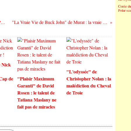
Corée d
Polar sc
And Also The Trees à la Maroquinerie (Paris) le vendredi 29 octobre
"La Vraie Vie de Buck John" de Murat : la vraie vie de Jean-Louis Bergeaud ?
 Nick
"L'odyssée" de
 Cap de
"Plaisir Maximum
Christopher Nolan : la
Garanti" de David
malédiction du Cheval
Rosen : le talent de
de Troie
Tatiana Maslany ne
fait pas de miracles