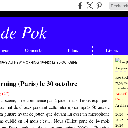
 de Pok
angas
Concerts
Films
Livres
RPHY AU NEW MORNING (PARIS) LE 30 OCTOBRE
Le jour
Rock, ci
ning (Paris) le 30 octobre
rage, t
monde en
Accueil
Créer u
ur scène, il ne commence pas à jouer, mais il nous explique -
Archive
pas mal de choses pendant cette interruption après 50 ans de
 sa guitare avant de jouer, que devant lui c'est un microphone
2026
2025
Aoû
 pas oublié en 14 mois c'est… Nous (Elliott parle de 14 mois
2024
Juil
Déc
ait pu faire quelques dates en septembre 2020) ! Émotion