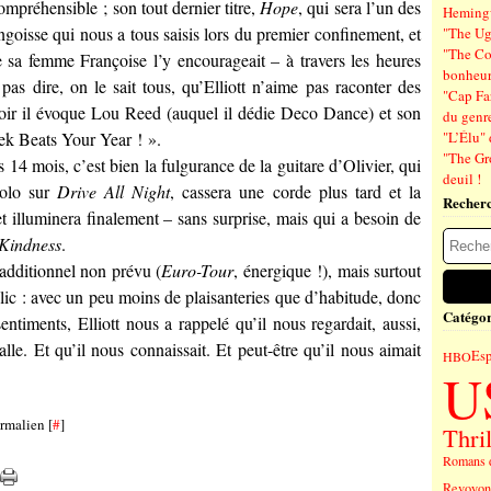
préhensible ; son tout dernier titre,
Hope
, qui sera l’un des
Hemin
angoisse qui nous a tous saisis lors du premier confinement, et
"The Ug
"The Co
 sa femme Françoise l’y encourageait – à travers les heures
bonheu
s dire, on le sait tous, qu’Elliott n’aime pas raconter des
"Cap Far
soir il évoque Lou Reed (auquel il dédie Deco Dance) et son
du genre
ek Beats Your Year ! ».
"L’Élu" 
"The Gr
 14 mois, c’est bien la fulgurance de la guitare d’Olivier, qui
deuil !
solo sur
Drive All Night
, cassera une corde plus tard et la
Recher
 illuminera finalement – sans surprise, mais qui a besoin de
 Kindness
.
additionnel non prévu (
Euro-Tour
, énergique !), mais surtout
blic : avec un peu moins de plaisanteries que d’habitude, donc
Catégor
timents, Elliott nous a rappelé qu’il nous regardait, aussi,
lle. Et qu’il nous connaissait. Et peut-être qu’il nous aimait
Es
HBO
U
rmalien [
#
]
Thril
Romans 
Revoyons