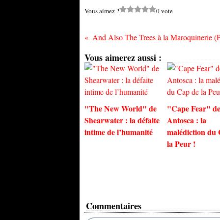
Vous aimez ?
0 vote
Vous aimerez aussi :
"The New World" de
"Cape Fear" de
Shearwater : la défaite
Antosca : la
intime de l’humanité
malédiction du
la Peur !
Commentaires