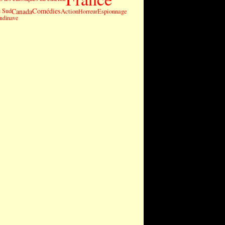
Comédies
Canada
u Sud
Action
Espionnage
Horreur
andinave