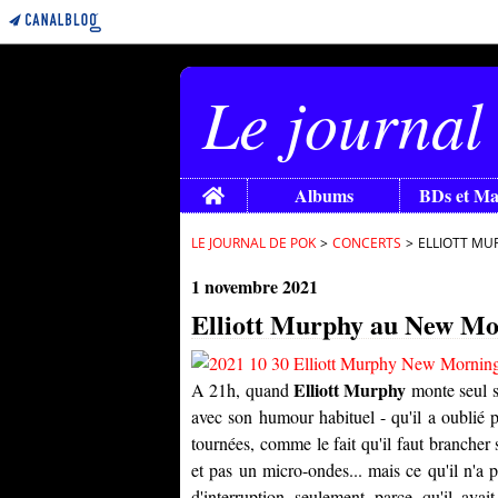
Le journal
Home
Albums
BDs et M
LE JOURNAL DE POK
>
CONCERTS
>
ELLIOTT MU
1 novembre 2021
Elliott Murphy au New Mor
Elliott Murphy
A 21h, quand
monte seul s
avec son humour habituel - qu'il a oublié 
tournées, comme le fait qu'il faut brancher
et pas un micro-ondes... mais ce qu'il n'a
d'interruption seulement parce qu'il av