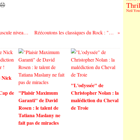
Thril
Neil You
"Pourfendeurs de Démons (Donjon Crépuscule niveau 112)" de Trondheim, Sfar et Obion : Pour Zakûtu !
Réécoutons les classiques du Rock : "In the Heat of the Night" de Pat Benatar
 Nick
"L'odyssée" de
 Cap de
"Plaisir Maximum
Christopher Nolan : la
Garanti" de David
malédiction du Cheval
Rosen : le talent de
de Troie
Tatiana Maslany ne
fait pas de miracles