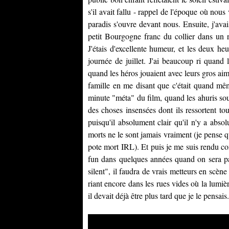
s'il avait fallu - rappel de l'époque où no
paradis s'ouvre devant nous. Ensuite, j'av
petit Bourgogne franc du collier dans un r
J'étais d'excellente humeur, et les deux he
journée de juillet. J'ai beaucoup ri quand 
quand les héros jouaient avec leurs gros aiman
famille en me disant que c'était quand mêm
minute "méta" du film, quand les ahuris soup
des choses insensées dont ils ressortent to
puisqu'il absolument clair qu'il n'y a abso
morts ne le sont jamais vraiment (je pense qu
pote mort IRL). Et puis je me suis rendu c
fun dans quelques années quand on sera pas
silent", il faudra de vrais metteurs en scèn
riant encore dans les rues vides où la lumiè
il devait déjà être plus tard que je le pensais.