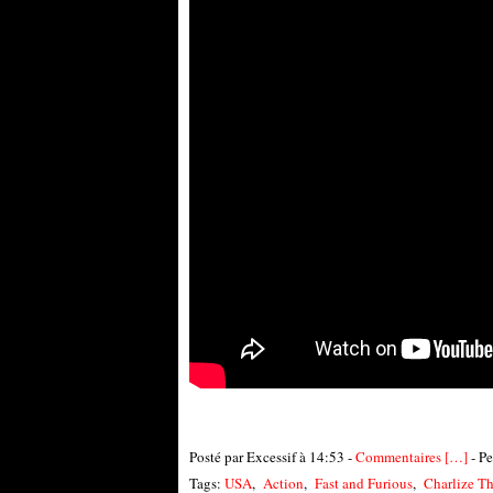
Posté par Excessif à 14:53 -
Commentaires [
…
]
- Pe
Tags:
USA
,
Action
,
Fast and Furious
,
Charlize T