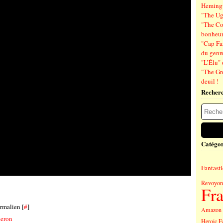
Hemin
"The Ug
"The Co
bonheu
"Cap Far
du genre
"L’Élu" 
"The Gr
deuil !
Recher
Catégor
Fantast
Revoyons
Fr
rmalien [
#
]
Amazon 
heron
Heroic F