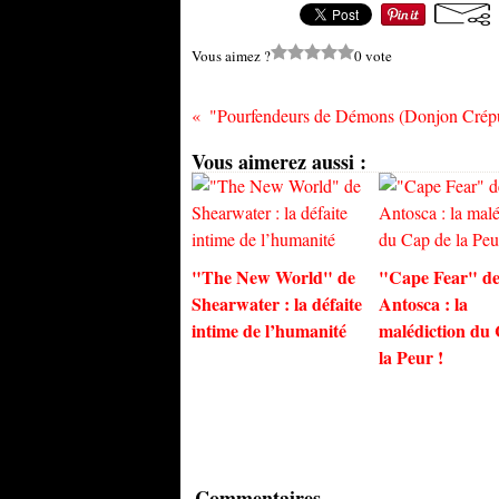
Vous aimez ?
0 vote
Vous aimerez aussi :
"The New World" de
"Cape Fear" de
Shearwater : la défaite
Antosca : la
intime de l’humanité
malédiction du
la Peur !
Commentaires