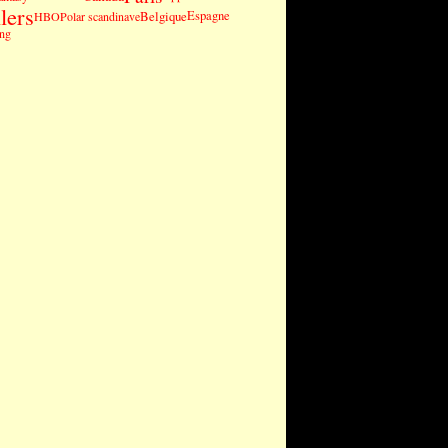
lers
Belgique
Espagne
HBO
Polar scandinave
ng