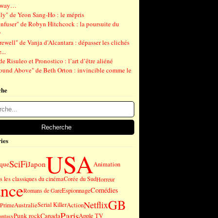
gway…
ly" de Yeon Sang-Ho : le mépris
nfuser" de Robyn Hitchcock : la poursuite du
r
ewell" de Vanja d'Alcantara : dépasser les clichés
...
de Risuleo et Pronostico : l’art d’être aliéné
ound Above" de Beth Orton : invincible comme le
che
ies
USA
SciFi
Japon
ique
Animation
 les classiques du cinéma
Corée du Sud
Horreur
ance
Comédies
Espionnage
Romans de Gare
GB
Netflix
Australie
Serial Killer
Action
Prime
Paris
Punk rock
Canada
Apple TV
antasy