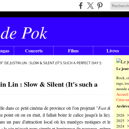
 de Pok
angas
Concerts
Films
Livres
9" DE JUSTIN LIN : SLOW & SILENT (IT'S SUCH A PERFECT DAY !)
Le jour
Rock, ci
n Lin : Slow & Silent (It's such a
rage, t
monde en
Accueil
Créer u
Archive
ille dans ce petit cinéma de province où l'on projetait "
Fast &
oint où on en était, il fallait boire le calice jusqu'à la lie).
2026
2025
Aoû
s un parc d'attraction local où les manèges rustiques et le
2024
Juil
Déc
val : la vie m'avait paru simple et lumineuse de nouveau, même