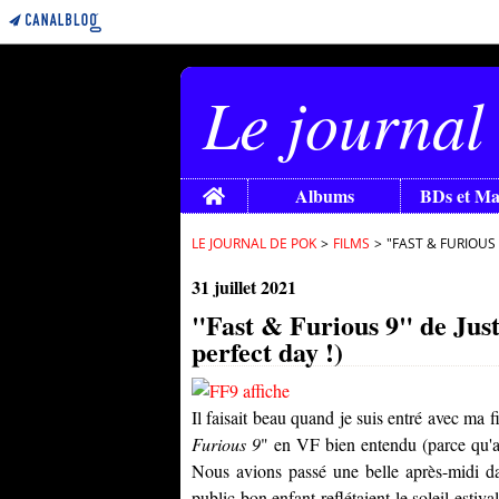
Le journal
Home
Albums
BDs et M
LE JOURNAL DE POK
>
FILMS
>
"FAST & FURIOUS 
31 juillet 2021
"Fast & Furious 9" de Justi
perfect day !)
Il faisait beau quand je suis entré avec ma f
Furious 9
" en VF bien entendu (parce qu'au p
Nous avions passé une belle après-midi dan
public bon enfant reflétaient le soleil esti