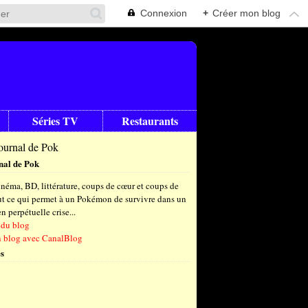
Connexion
+
Créer mon blog
Séries TV
Restaurants
nal de Pok
néma, BD, littérature, coups de cœur et coups de
out ce qui permet à un Pokémon de survivre dans un
 perpétuelle crise...
 du blog
n blog avec CanalBlog
s
t
(6)
let
embre
(25)
(23)