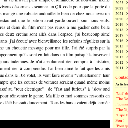
2023
Juin
Nov
Déc
us vivons désormais - scanner un QR code pour que la porte du
2022
Mai
Oct
Nov
Déc
ais mangé une robuste andouillette bien de chez nous avec un
2021
Avri
Sep
Oct
Nov
Déc
2020
Mar
Aoû
Sep
Oct
Nov
Déc
estaurant que le patron avait gardé ouvert pour nous seuls.
2019
Févr
Juil
Aoû
Sep
Oct
Nov
Déc
ures et demi du film n'ont pas réussi à me gâcher cette belle
2018
Janv
Juin
Juil
Aoû
Sep
Oct
Nov
Déc
les deux crétins sont allés dans l'espace, j'ai beaucoup aimé
2017
Mai
Juin
Juil
Aoû
Sep
Oct
Nov
Déc
ts, j'ai écouté avec bienveillance les refrains réguliers sur la
2016
Avri
Mai
Juin
Juil
Aoû
Sep
Oct
Nov
Déc
2015
Mar
Avri
Mai
Juin
Juil
Aoû
Sep
Oct
Nov
Déc
e un chouette message pour ma fille. J'ai été surpris par la
2014
Févr
Mar
Avri
Mai
Juin
Juil
Aoû
Sep
Oct
Nov
Déc
çonnent qu'ils sont en fait dans un film puisqu'ils traversent
2013
Janv
Févr
Mar
Avri
Mai
Juin
Juil
Aoû
Sep
Oct
Nov
Déc
ujours indemnes. Je n'ai absolument rien compris à l'histoire,
2012
Janv
Févr
Mar
Avri
Mai
Juin
Juil
Aoû
Sep
Oct
Nov
Déc
lument rien à comprendre. J'ai bien aimé le fait que les amis
2011
Janv
Févr
Mar
Avri
Mai
Juin
Juil
Aoû
Sep
Oct
Nov
Déc
Janv
Févr
Mar
Avri
Mai
Juin
Juil
Aoû
Sep
Oct
Nov
Déc
e dans le 10è volet, ils vont faire revenir "virtuellement" leur
Contact
Janv
Févr
Mar
Avri
Mai
Juin
Juil
Aoû
Sep
Oct
Nov
ompte que les courses de voitures seraient quand même moins
Articles
Janv
Févr
Mar
Avri
Mai
Juin
Juil
Aoû
Sep
sé au "tout électrique" : de "fast and furious" à "slow and
Janv
Févr
Mar
Avri
Mai
Juin
Juil
Aoû
"Girl" d
Janv
Févr
Mar
Avri
Mai
Juin
Juil
e pour réinventer le genre. Ma fille et moi sommes ressortis en
"The New
Janv
Févr
Mar
Avri
Mai
Juin
re d'été baissait doucement. Tous les bars avaient déjà fermé :
l’human
Janv
Févr
Mar
Avri
Mai
"The Ni
Janv
Févr
Mar
Avri
"Cape F
Janv
Févr
Mar
Peur !
Janv
Févr
"Pour q
Janv