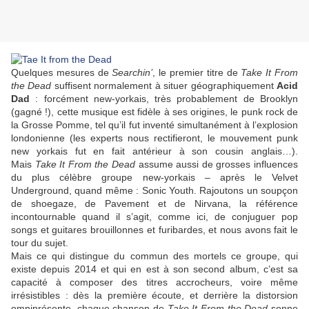
Quelques mesures de
Searchin’
, le premier titre de
Take It From
the Dead
suffisent normalement à situer géographiquement
Acid
Dad
: forcément new-yorkais, très probablement de Brooklyn
(gagné !), cette musique est fidèle à ses origines, le punk rock de
la Grosse Pomme, tel qu’il fut inventé simultanément à l’explosion
londonienne (les experts nous rectifieront, le mouvement punk
new yorkais fut en fait antérieur à son cousin anglais…).
Mais
Take It From the Dead
assume aussi de grosses influences
du plus célèbre groupe new-yorkais – après le Velvet
Underground, quand même : Sonic Youth. Rajoutons un soupçon
de shoegaze, de Pavement et de Nirvana, la référence
incontournable quand il s’agit, comme ici, de conjuguer pop
songs et guitares brouillonnes et furibardes, et nous avons fait le
tour du sujet.
Mais ce qui distingue du commun des mortels ce groupe, qui
existe depuis 2014 et qui en est à son second album, c’est sa
capacité à composer des titres accrocheurs, voire même
irrésistibles : dès la première écoute, et derrière la distorsion
omniprésente, chaque chanson de
Take It From the Dead
sonne