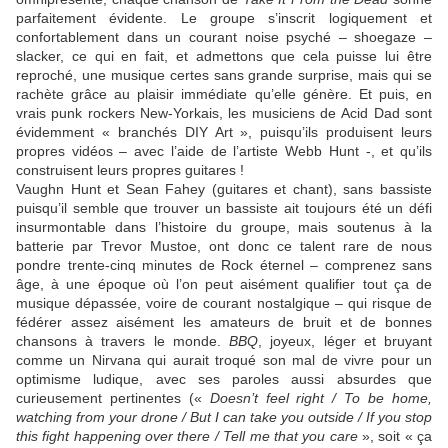
parfaitement évidente. Le groupe s’inscrit logiquement et
confortablement dans un courant noise psyché – shoegaze –
slacker, ce qui en fait, et admettons que cela puisse lui être
reproché, une musique certes sans grande surprise, mais qui se
rachète grâce au plaisir immédiate qu’elle génère. Et puis, en
vrais punk rockers New-Yorkais, les musiciens de Acid Dad sont
évidemment « branchés DIY Art », puisqu’ils produisent leurs
propres vidéos – avec l’aide de l’artiste Webb Hunt -, et qu’ils
construisent leurs propres guitares !
Vaughn Hunt et Sean Fahey (guitares et chant), sans bassiste
puisqu’il semble que trouver un bassiste ait toujours été un défi
insurmontable dans l’histoire du groupe, mais soutenus à la
batterie par Trevor Mustoe, ont donc ce talent rare de nous
pondre trente-cinq minutes de Rock éternel – comprenez sans
âge, à une époque où l’on peut aisément qualifier tout ça de
musique dépassée, voire de courant nostalgique – qui risque de
fédérer assez aisément les amateurs de bruit et de bonnes
chansons à travers le monde.
BBQ
, joyeux, léger et bruyant
comme un Nirvana qui aurait troqué son mal de vivre pour un
optimisme ludique, avec ses paroles aussi absurdes que
curieusement pertinentes («
Doesn’t feel right / To be home,
watching from your drone / But I can take you outside / If you stop
this fight happening over there / Tell me that you care
», soit « ça