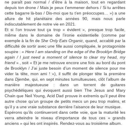
ne paraît pas normal / d’être à la maison, tout en regardant
depuis ton drone / Mais je peux t’emmener dehors / Si tu arrêtes
cette bagarre là-bas / Dis-moi que tu t’en préoccupes… ») a une
allure de hit planétaire des années 90, mais nous parle
indiscutablement de notre vie en 2021.
Et si l’on trouve tout ça trop « évident », presque trop facile,
même dans le domaine de l’ironie existentielle (comme par
exemple à la fin de
She Only Eats Organic
, quand, accablé par la
difficulté de sortir avec une fille aussi compliquée, le protagoniste
soupire : «
Here I am standing on the edge of the Brooklyn Bridge
again / I just need a moment of silence to clear my head, my
friend
» , soit « Et je me retrouve encore une fois au bord du pont
de Brooklyn / J’ai juste besoin d’un moment de silence pour me
vider la tête, mon ami ! »), il suffit de plonger tête la première
dans
Djembe
, qui, en sept minutes tumultueuses, clôt l’album de
manière majestueuse : dans un torrent de guitares
psychédéliques qui évoquent aussi bien The Jesus and Mary
Chain que Neil Young, Acid Dad prouve in extremis qu’il peut être
autre chose qu’un groupe de petits mecs un peu trop malins, et
qu’il y a une vraie substance derrière l’aisance de leur musique.
Espérons qu’ils continueront dans cette voie, que la maturité les
verra atteindre le niveau d’importance de tous ces « grands
anciens » qui les ont inspirés. Rendez-vous au troisième album.