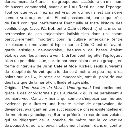
durera moins de 4 ans ! – du groupe pour accéder à un minimum
de succès commercial, avant que
Lou Reed
ne jette l’éponge.
Tout ce que vous lirez ici est vrai, ou du moins est considéré
comme vrai aujourd’hui… Et est passionnant, parce que récit
de
Buri
conjugue parfaitement l’habituelle et triste histoire des
conflits d’ego (avec
Warhol
, entre
Cale
et
Reed
…) et la mise en
perspective de ces trajectoires individuelles dans un instant
particulièrement important pour la culture américaine (entre
l’explosion du mouvement hippie sur la Côte Ouest et l’avant-
garde artistique new-yorkaise, beaucoup de bases étaient
établies pour les années à venir). Si l’on peut regretter l’épilogue /
bilan un peu didactique, sur l’importance historique du groupe, en
forme d’interview de
John Cale
et
Moe Tucker
, seuls survivants
de l’épopée du
Velvet
, qui a tendance à mettre un peu trop « les
points sur les I », le reste est impeccable, tant du point de vue
des faits que de la narration, fluide et agréable.
Original,
Une Histoire du Velvet Underground
l’est réellement,
grâce à des choix formels plus audacieux qu’ils ne paraissent à
première vue. Car au « noir » qui semble s’imposer comme une
évidence pour illustrer une histoire pleine de dépravation, de
déviances, avançant en une succession de crises existentielles et
de meurtres symboliques,
Buri
a préféré le rose de ces volutes
qui se dégagent de la bouche de métro sur la couverture
de
Loaded
, et qui a ici envahi totalement l’album, dans un contre-