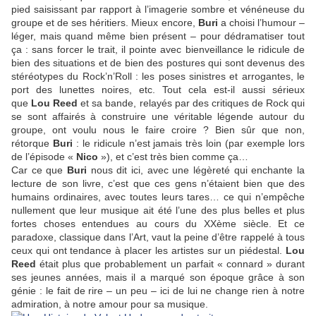
pied saisissant par rapport à l’imagerie sombre et vénéneuse du
groupe et de ses héritiers. Mieux encore,
Buri
a choisi l’humour –
léger, mais quand même bien présent – pour dédramatiser tout
ça : sans forcer le trait, il pointe avec bienveillance le ridicule de
bien des situations et de bien des postures qui sont devenus des
stéréotypes du Rock’n’Roll : les poses sinistres et arrogantes, le
port des lunettes noires, etc. Tout cela est-il aussi sérieux
que
Lou Reed
et sa bande, relayés par des critiques de Rock qui
se sont affairés à construire une véritable légende autour du
groupe, ont voulu nous le faire croire ? Bien sûr que non,
rétorque
Buri
: le ridicule n’est jamais très loin (par exemple lors
de l’épisode «
Nico
»), et c’est très bien comme ça…
Car ce que
Buri
nous dit ici, avec une légèreté qui enchante la
lecture de son livre, c’est que ces gens n’étaient bien que des
humains ordinaires, avec toutes leurs tares… ce qui n’empêche
nullement que leur musique ait été l’une des plus belles et plus
fortes choses entendues au cours du XXème siècle. Et ce
paradoxe, classique dans l’Art, vaut la peine d’être rappelé à tous
ceux qui ont tendance à placer les artistes sur un piédestal.
Lou
Reed
était plus que probablement un parfait « connard » durant
ses jeunes années, mais il a marqué son époque grâce à son
génie : le fait de rire – un peu – ici de lui ne change rien à notre
admiration, à notre amour pour sa musique.