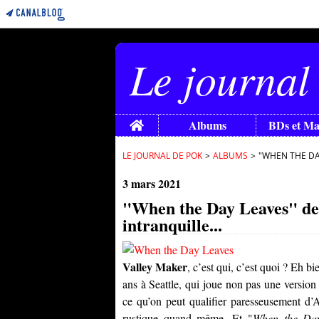
Le journal
Home
Albums
BDs et M
LE JOURNAL DE POK
>
ALBUMS
>
"WHEN THE DAY
3 mars 2021
"When the Day Leaves" de 
intranquille...
Valley Maker
, c’est qui, c’est quoi ? Eh b
ans à Seattle, qui joue non pas une version 
ce qu’on peut qualifier paresseusement
rustique quand même. Et "
When the Da