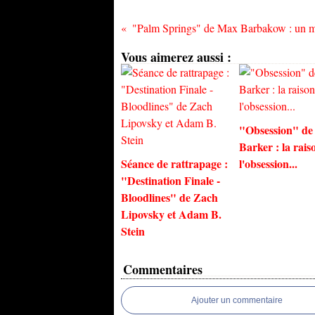
Vous aimerez aussi :
"Obsession" de
Barker : la rais
Séance de rattrapage :
l'obsession...
"Destination Finale -
Bloodlines" de Zach
Lipovsky et Adam B.
Stein
Commentaires
Ajouter un commentaire