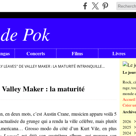
 de Pok
angas
Concerts
Films
Livres
 LEAVES" DE VALLEY MAKER : LA MATURITÉ INTRANQUILLE...
Le jour
Rock, ci
Valley Maker : la maturité
rage, t
monde en
Accueil
Créer u
Archive
ien, en deux mots, c’est
Austin Crane
, musicien apparu voilà 5
actualisée du grunge qui a rendu la ville célèbre, mais plutôt
2026
2025
Aoû
 d’Americana… Grosso modo du côté d’un
Kurt Vile
, en plus
2024
Juil
Déc
y Leaves
" est déjà son quatrième album, qui marque son