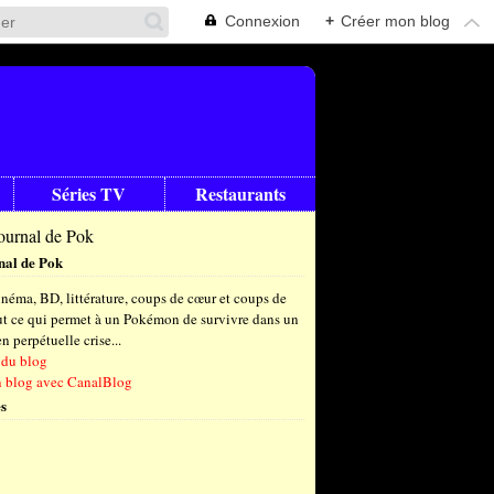
Connexion
+
Créer mon blog
Séries TV
Restaurants
nal de Pok
néma, BD, littérature, coups de cœur et coups de
out ce qui permet à un Pokémon de survivre dans un
 perpétuelle crise...
 du blog
n blog avec CanalBlog
s
t
(9)
let
embre
(26)
(23)