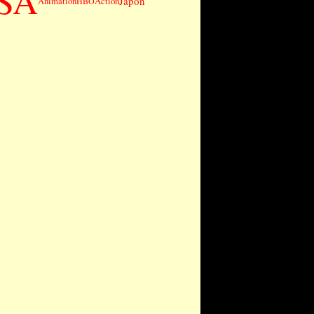
SA
Japon
Animation
Action
HBO