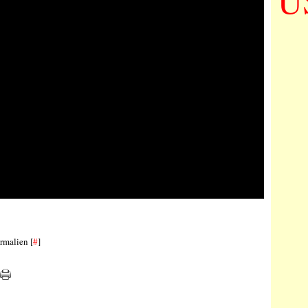
U
rmalien [
#
]