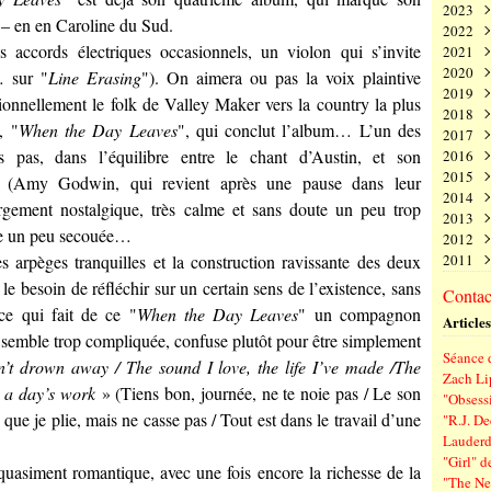
2023
Juin
Nov
Déc
 – en en Caroline du Sud.
2022
Mai
Oct
Nov
Déc
 accords électriques occasionnels, un violon qui s’invite
2021
Avri
Sep
Oct
Nov
Déc
2020
Mar
Aoû
Sep
Oct
Nov
Déc
… sur "
Line Erasing
"). On aimera ou pas la voix plaintive
2019
Févr
Juil
Aoû
Sep
Oct
Nov
Déc
onnellement le folk de Valley Maker vers la country la plus
2018
Janv
Juin
Juil
Aoû
Sep
Oct
Nov
Déc
, "
When the Day Leaves
", qui conclut l’album… L’un des
2017
Mai
Juin
Juil
Aoû
Sep
Oct
Nov
Déc
 pas, dans l’équilibre entre le chant d’Austin, et son
2016
Avri
Mai
Juin
Juil
Aoû
Sep
Oct
Nov
Déc
2015
Mar
Avri
Mai
Juin
Juil
Aoû
Sep
Oct
Nov
Déc
 (
Amy Godwin
, qui revient après une pause dans leur
2014
Févr
Mar
Avri
Mai
Juin
Juil
Aoû
Sep
Oct
Nov
Déc
argement nostalgique, très calme et sans doute un peu trop
2013
Janv
Févr
Mar
Avri
Mai
Juin
Juil
Aoû
Sep
Oct
Nov
Déc
ue un peu secouée…
2012
Janv
Févr
Mar
Avri
Mai
Juin
Juil
Aoû
Sep
Oct
Nov
Déc
es arpèges tranquilles et la construction ravissante des deux
2011
Janv
Févr
Mar
Avri
Mai
Juin
Juil
Aoû
Sep
Oct
Nov
Déc
Janv
Févr
Mar
Avri
Mai
Juin
Juil
Aoû
Sep
Oct
Nov
Déc
s, le besoin de réfléchir sur un certain sens de l’existence, sans
Contact
Janv
Févr
Mar
Avri
Mai
Juin
Juil
Aoû
Sep
Oct
Nov
ce qui fait de ce "
When the Day Leaves
" un compagnon
Articles
Janv
Févr
Mar
Avri
Mai
Juin
Juil
Aoû
Sep
e semble trop compliquée, confuse plutôt pour être simplement
Janv
Févr
Mar
Avri
Mai
Juin
Juil
Aoû
Séance d
Janv
Févr
Mar
Avri
Mai
Juin
Juil
’t drown away / The sound I love, the life I’ve made /The
Zach Li
Janv
Févr
Mar
Avri
Mai
Juin
n a day’s work
» (Tiens bon, journée, ne te noie pas / Le son
"Obsessi
Janv
Févr
Mar
Avri
Mai
 que je plie, mais ne casse pas / Tout est dans le travail d’une
"R.J. De
Janv
Févr
Mar
Avri
Lauderd
Janv
Févr
Mar
"Girl" d
Janv
Févr
uasiment romantique, avec une fois encore la richesse de la
"The New
Janv