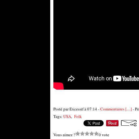
Posté par Excessif à 07:14 -
Commentaires [
…
]
- Pe
Tags:
USA
,
Folk
Vous aimez ?
0 vote