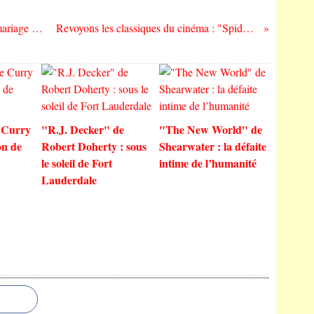
"Palm Springs" de Max Barbakow : un mariage sans fin, ou le jour de la chèvre ?
Revoyons les classiques du cinéma : "Spider-Man" de Sam Raimi (2002)
 Curry
"R.J. Decker" de
"The New World" de
on de
Robert Doherty : sous
Shearwater : la défaite
le soleil de Fort
intime de l’humanité
Lauderdale