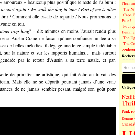
« amoureux » beaucoup plus positif que le reste de l’album :
l’human
o start again / We walk the dog in tune / Part of me is alive
"The Ni
"Cape F
mbrir / Comment elle essaie de repartie / Nous promenons le
Peur !
vante en toi).
"Pour q
tinet trop long
" – dix minutes en moins l’aurait rendu plus
Hemin
mme si
Austin Crane
ne faisait qu’une confiance limitée à sa
"The Ug
"The Co
ser de belles mélodies, il dégage une force simple indéniable
bonheu
rt, sur la nature et sur les rapports humains… mais surtout
Recher
gendrée par le retour d’Austin à sa terre natale, et par,
te de primitivisme artistique, qui fait écho au travail des
cain. Mais elle ne se départit pourtant jamais d’une vraie
Catégor
nuances de ne jamais sembler pesant, malgré son goût pour
Netfli
Thril
Punk ro
Romans 
Canada