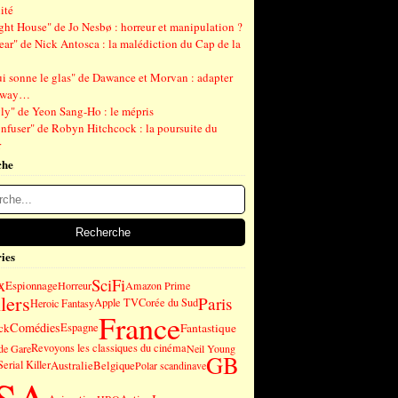
ité
ght House" de Jo Nesbø : horreur et manipulation ?
ear" de Nick Antosca : la malédiction du Cap de la
ui sonne le glas" de Dawance et Morvan : adapter
gway…
ly" de Yeon Sang-Ho : le mépris
nfuser" de Robyn Hitchcock : la poursuite du
r
che
ies
SciFi
x
Espionnage
Horreur
Amazon Prime
lers
Paris
Apple TV
Corée du Sud
Heroic Fantasy
France
Comédies
ck
Fantastique
Espagne
Revoyons les classiques du cinéma
de Gare
Neil Young
GB
Serial Killer
Australie
Belgique
Polar scandinave