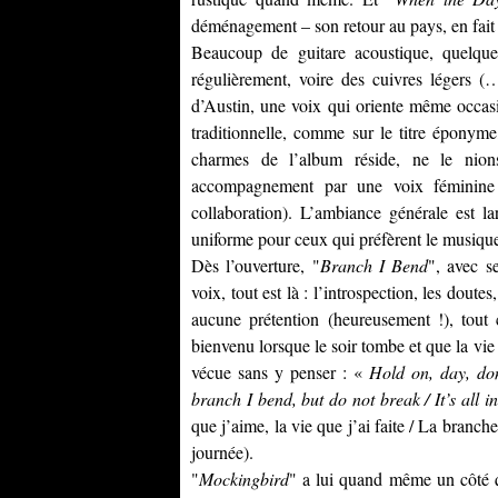
déménagement – son retour au pays, en fait
Beaucoup de guitare acoustique, quelques
régulièrement, voire des cuivres légers (
d’Austin, une voix qui oriente même occasi
traditionnelle, comme sur le titre éponyme
charmes de l’album réside, ne le nions
accompagnement par une voix féminine
collaboration). L’ambiance générale est l
uniforme pour ceux qui préfèrent le musiq
Dès l’ouverture, "
Branch I Bend
", avec s
voix, tout est là : l’introspection, les doute
aucune prétention (heureusement !), tout 
bienvenu lorsque le soir tombe et que la vi
vécue sans y penser : «
Hold on, day, don
branch I bend, but do not break / It’s all i
que j’aime, la vie que j’ai faite / La branche
journée).
"
Mockingbird
" a lui quand même un côté q