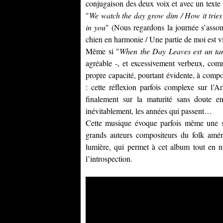
conjugaison des deux voix et avec un texte 
"
We watch the day grow dim / How it tries t
in you
" (Nous regardons la journée s’asso
chien en harmonie / Une partie de moi est vi
Même si "
When the Day Leaves est un tan
agréable -, et excessivement verbeux, co
propre capacité, pourtant évidente, à compo
: cette réflexion parfois complexe sur l’A
finalement sur la maturité sans doute en
inévitablement, les années qui passent…
Cette musique évoque parfois même une sor
grands auteurs compositeurs du folk améri
lumière, qui permet à cet album tout en 
l’introspection.