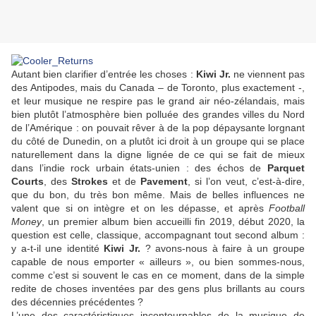
Autant bien clarifier d’entrée les choses :
Kiwi Jr.
ne viennent pas
des Antipodes, mais du Canada – de Toronto, plus exactement -,
et leur musique ne respire pas le grand air néo-zélandais, mais
bien plutôt l’atmosphère bien polluée des grandes villes du Nord
de l’Amérique : on pouvait rêver à de la pop dépaysante lorgnant
du côté de Dunedin, on a plutôt ici droit à un groupe qui se place
naturellement dans la digne lignée de ce qui se fait de mieux
dans l’indie rock urbain états-unien : des échos de
Parquet
Courts
, des
Strokes
et de
Pavement
, si l’on veut, c’est-à-dire,
que du bon, du très bon même. Mais de belles influences ne
valent que si on intègre et on les dépasse, et après
Football
Money
, un premier album bien accueilli fin 2019, début 2020, la
question est celle, classique, accompagnant tout second album :
y a-t-il une identité
Kiwi Jr.
? avons-nous à faire à un groupe
capable de nous emporter « ailleurs », ou bien sommes-nous,
comme c’est si souvent le cas en ce moment, dans de la simple
redite de choses inventées par des gens plus brillants au cours
des décennies précédentes ?
L’une des caractéristiques incontournables de la musique de