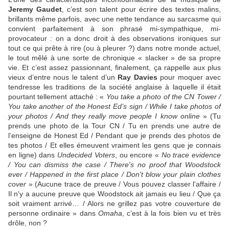
Jeremy Gaudet
, c’est son talent pour écrire des textes malins,
brillants même parfois, avec une nette tendance au sarcasme qui
convient parfaitement à son phrasé mi-sympathique, mi-
provocateur : on a donc droit à des observations ironiques sur
tout ce qui prête à rire (ou à pleurer ?) dans notre monde actuel,
le tout mêlé à une sorte de chronique « slacker » de sa propre
vie. Et c’est assez passionnant, finalement, ça rappelle aux plus
vieux d’entre nous le talent d’un
Ray Davies
pour moquer avec
tendresse les traditions de la société anglaise à laquelle il était
pourtant tellement attaché : «
You take a photo of the CN Tower /
You take another of the Honest Ed’s sign / While I take photos of
your photos / And they really move people I know online
» (Tu
prends une photo de la Tour CN / Tu en prends une autre de
l’enseigne de Honest Ed / Pendant que je prends des photos de
tes photos / Et elles émeuvent vraiment les gens que je connais
en ligne) dans
Undecided Voters
, ou encore «
No trace evidence
/ You can dismiss the case / There's no proof that Woodstock
ever / Happened in the first place / Don't blow your plain clothes
cover
» (Aucune trace de preuve / Vous pouvez classer l'affaire /
Il n'y a aucune preuve que Woodstock ait jamais eu lieu / Que ça
soit vraiment arrivé… / Alors ne grillez pas votre couverture de
personne ordinaire » dans
Omaha
, c’est à la fois bien vu et très
drôle, non ?