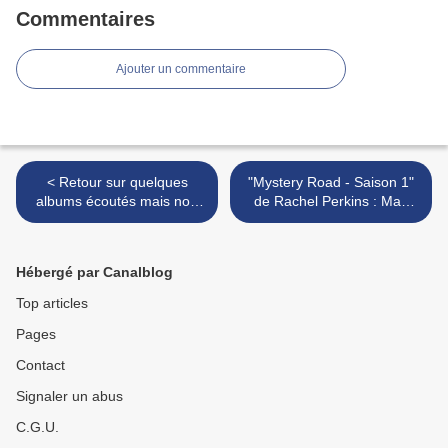
Commentaires
Ajouter un commentaire
< Retour sur quelques
"Mystery Road - Saison 1"
albums écoutés mais non
de Rachel Perkins : Mad
chroniqués en 2020 : "For
Jay >
their Love" de Other Lives
Hébergé par Canalblog
Top articles
Pages
Contact
Signaler un abus
C.G.U.