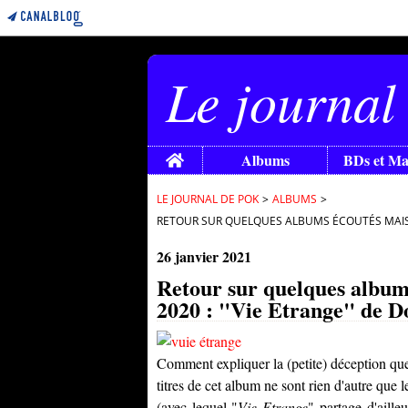
Le journal
Home
Albums
BDs et M
LE JOURNAL DE POK
>
ALBUMS
>
RETOUR SUR QUELQUES ALBUMS ÉCOUTÉS MAIS 
26 janvier 2021
Retour sur quelques album
2020 : "Vie Etrange" de 
Comment expliquer la (petite) déception que
titres de cet album ne sont rien d'autre que 
(avec lequel "
Vie Etrange
" partage d'aille