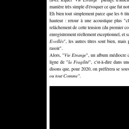
manière très simple d'évoquer ce que fut not
Eh bien tout simplement parce que les 6 tit
hauteur : retour à une acoustique plus "cl
relâchement de cette tension (du premier co
enregistrement réellement exceptionnel, et s
Eveillés
", les autres titres sont bien, mais
rasoir".
Alors, "
Vie Etrange
", un album médiocre
ligne de "
la Fragilité
", c'st-à-dire dans u
disons que, pour 2020, on préférera se sou
ou tout Comme"
.