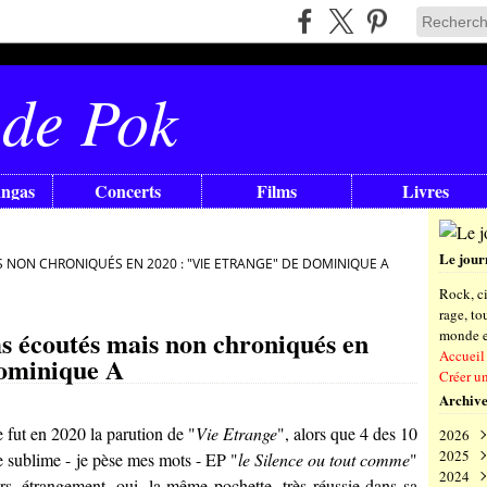
 de Pok
angas
Concerts
Films
Livres
Le jour
NON CHRONIQUÉS EN 2020 : "VIE ETRANGE" DE DOMINIQUE A
Rock, ci
rage, t
s écoutés mais non chroniqués en
monde en
Accueil
Dominique A
Créer u
Archive
 fut en 2020 la parution de "
Vie Etrange
", alors que 4 des 10
2026
2025
Aoû
le sublime - je pèse mes mots - EP "
le Silence ou tout comme
"
2024
Juil
Déc
urs, étrangement, oui, la même pochette, très réussie dans sa