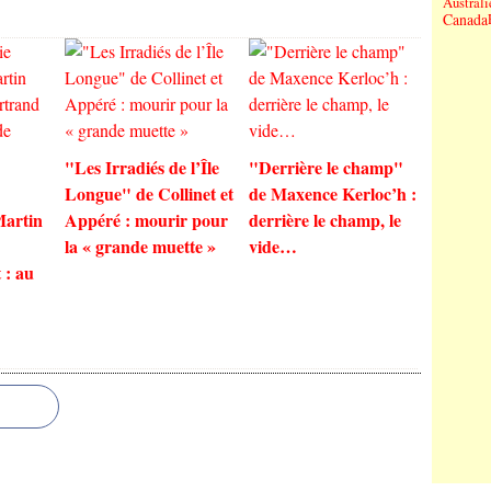
Australi
Canada
"Les Irradiés de l’Île
"Derrière le champ"
Longue" de Collinet et
de Maxence Kerloc’h :
Martin
Appéré : mourir pour
derrière le champ, le
la « grande muette »
vide…
 : au