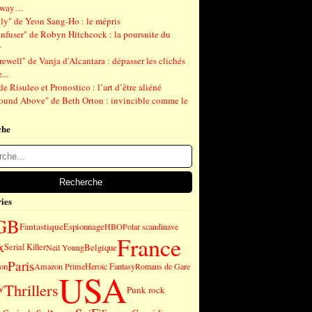
gway…
ly" de Yeon Sang-Ho : le mépris
nfuser" de Robyn Hitchcock : la poursuite du
r
ewell" de Vanja d'Alcantara : dépasser les clichés
...
de Risuleo et Pronostico : l’art d’être aliéné
ound Above" de Beth Orton : invincible comme le
che
ies
GB
Fantastique
Espionnage
HBO
Polar scandinave
France
x
Serial Killer
Belgique
Neil Young
Paris
on
Amazon Prime
Heroic Fantasy
Romans de Gare
USA
Thrillers
Punk rock
V