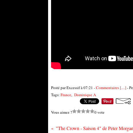
Posté par Excessif à 07:21 -
Commentaires [
…
]
- Pe
Tags:
France
,
Dominique A
Vous aimez ?
0 vote