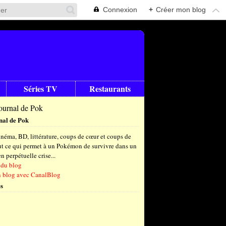
Connexion
+
Créer mon blog
Séries TV
Restaurants
nal de Pok
néma, BD, littérature, coups de cœur et coups de
out ce qui permet à un Pokémon de survivre dans un
 perpétuelle crise...
 du blog
n blog avec CanalBlog
s
t
(6)
let
embre
(25)
(23)