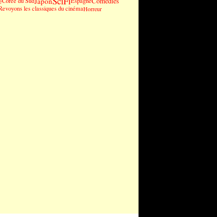
SciFi
Japon
Comédies
e
Corée du Sud
Espagne
Revoyons les classiques du cinéma
Horreur