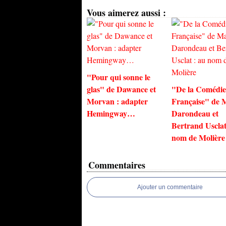
Vous aimerez aussi :
"Pour qui sonne le
glas" de Dawance et
"De la Comédie
Morvan : adapter
Française" de 
Hemingway…
Darondeau et
Bertrand Usclat
nom de Molière
Commentaires
Ajouter un commentaire