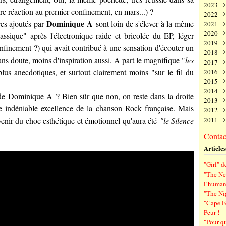
2023
Juin
Nov
Déc
re réaction au premier confinement, en mars...) ?
2022
Mai
Oct
Nov
Déc
Dominique A
res ajoutés par
sont loin de s'élever à la même
2021
Avri
Sep
Oct
Nov
Déc
2020
Mar
Aoû
Sep
Oct
Nov
Déc
assique" après l'électronique raide et bricolée du EP, léger
2019
Févr
Juil
Aoû
Sep
Oct
Nov
Déc
nfinement ?) qui avait contribué à une sensation d'écouter un
2018
Janv
Juin
Juil
Aoû
Sep
Oct
Nov
Déc
ans doute, moins d'inspiration aussi. A part le magnifique "
les
2017
Mai
Juin
Juil
Aoû
Sep
Oct
Nov
Déc
 plus anecdotiques, et surtout clairement moins "sur le fil du
2016
Avri
Mai
Juin
Juil
Aoû
Sep
Oct
Nov
Déc
2015
Mar
Avri
Mai
Juin
Juil
Aoû
Sep
Oct
Nov
Déc
2014
Févr
Mar
Avri
Mai
Juin
Juil
Aoû
Sep
Oct
Nov
Déc
 de
Dominique A
? Bien sûr que non, on reste dans la droite
2013
Janv
Févr
Mar
Avri
Mai
Juin
Juil
Aoû
Sep
Oct
Nov
Déc
ne indéniable excellence de la chanson Rock française. Mais
2012
Janv
Févr
Mar
Avri
Mai
Juin
Juil
Aoû
Sep
Oct
Nov
Déc
venir du choc esthétique et émotionnel qu'aura été
"le Silence
2011
Janv
Févr
Mar
Avri
Mai
Juin
Juil
Aoû
Sep
Oct
Nov
Déc
Janv
Févr
Mar
Avri
Mai
Juin
Juil
Aoû
Sep
Oct
Nov
Déc
Contact
Janv
Févr
Mar
Avri
Mai
Juin
Juil
Aoû
Sep
Oct
Nov
Articles
Janv
Févr
Mar
Avri
Mai
Juin
Juil
Aoû
Sep
Janv
Févr
Mar
Avri
Mai
Juin
Juil
Aoû
"Girl" d
Janv
Févr
Mar
Avri
Mai
Juin
Juil
"The New
Janv
Févr
Mar
Avri
Mai
Juin
l’human
Janv
Févr
Mar
Avri
Mai
"The Ni
Janv
Févr
Mar
Avri
"Cape F
Janv
Févr
Mar
Peur !
Janv
Févr
"Pour q
Janv