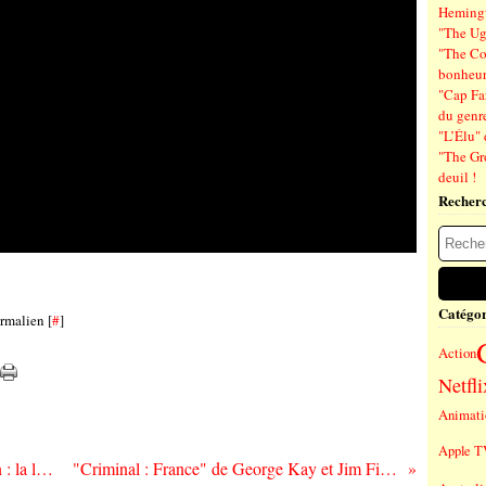
Hemin
"The Ug
"The Co
bonheu
"Cap Far
du genre
"L’Élu" 
"The Gr
deuil !
Recher
Catégor
rmalien [
#
]
Action
Netfli
Animati
Apple T
"The Crown - Saison 4" de Peter Morgan : la légende de Lady Di et les années Thatcher...
"Criminal : France" de George Kay et Jim Field Smith : et du côté des franchouillards...