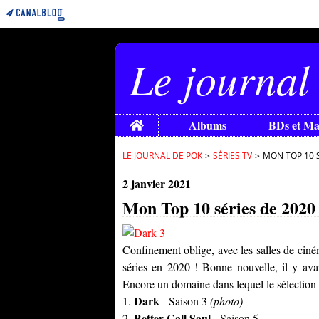
Le journal
Home
Albums
BDs et M
LE JOURNAL DE POK
>
SÉRIES TV
>
MON TOP 10 S
2 janvier 2021
Mon Top 10 séries de 2020
Confinement oblige, avec les salles de cin
séries en 2020 ! Bonne nouvelle, il y avai
Encore un domaine dans lequel le sélection d
Dark
1.
- Saison 3
(photo)
Better Call Saul
2.
- Saison 5