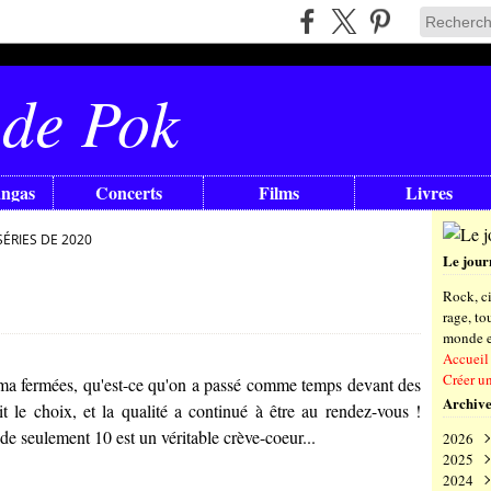
 de Pok
angas
Concerts
Films
Livres
ÉRIES DE 2020
Le jour
Rock, ci
rage, t
monde en
Accueil
Créer u
éma fermées, qu'est-ce qu'on a passé comme temps devant des
Archive
t le choix, et la qualité a continué à être au rendez-vous !
e seulement 10 est un véritable crève-coeur...
2026
2025
Aoû
2024
Juil
Déc