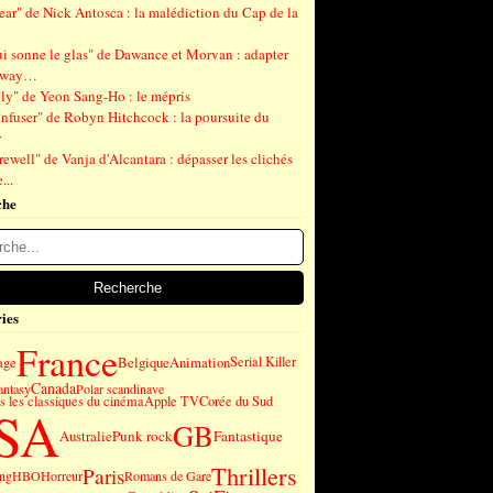
ear" de Nick Antosca : la malédiction du Cap de la
ui sonne le glas" de Dawance et Morvan : adapter
gway…
ly" de Yeon Sang-Ho : le mépris
nfuser" de Robyn Hitchcock : la poursuite du
r
ewell" de Vanja d'Alcantara : dépasser les clichés
...
che
ies
France
age
Belgique
Animation
Serial Killer
Canada
antasy
Polar scandinave
 les classiques du cinéma
Apple TV
Corée du Sud
SA
GB
Punk rock
Fantastique
Australie
Thrillers
Paris
ng
HBO
Horreur
Romans de Gare