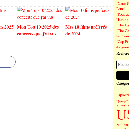
"Cape F
Peur !
"Pour q
Hemin
"The Ug
ms 2025
Mon Top 10 2025 des
Mes 10 films préférés
"The Co
concerts que j'ai vus
de 2024
bonheu
"Cap Far
du genre
Recher
Catégor
Espionn
Heroic F
Revoyons
U
Neil You