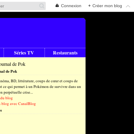
Connexion
+
Créer mon blog
Séries TV
Restaurants
nal de Pok
néma, BD, littérature, coups de cœur et coups de
out ce qui permet à un Pokémon de survivre dans un
 perpétuelle crise...
 du blog
n blog avec CanalBlog
s
t
(8)
let
embre
(25)
(23)