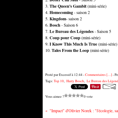
The Queen's Gambit
3.
(mini-série)
Homecoming
4.
- saison 2
Kingdom
5.
- saison 2
Bosch
6.
- Saison 6
Le Bureau des Légendes
7.
- Saison 5
Coup pour Coup
8.
(mini-série)
I Know This Much Is True
9.
(mini-série)
Tales From the Loop
10.
(mini-série)
Posté par Excessif à 12:44 -
Commentaires [
…
]
- Pe
Tags:
Top 10
,
Harry Bosch
,
Le Bureau des Légen
Vous aimez ?
0 vote