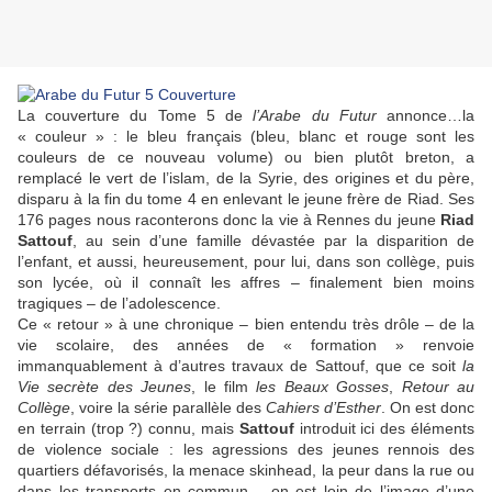
La couverture du Tome 5 de
l’Arabe du Futur
annonce…la
« couleur » : le bleu français (bleu, blanc et rouge sont les
couleurs de ce nouveau volume) ou bien plutôt breton, a
remplacé le vert de l’islam, de la Syrie, des origines et du père,
disparu à la fin du tome 4 en enlevant le jeune frère de Riad. Ses
176 pages nous raconterons donc la vie à Rennes du jeune
Riad
Sattouf
, au sein d’une famille dévastée par la disparition de
l’enfant, et aussi, heureusement, pour lui, dans son collège, puis
son lycée, où il connaît les affres – finalement bien moins
tragiques – de l’adolescence.
Ce « retour » à une chronique – bien entendu très drôle – de la
vie scolaire, des années de « formation » renvoie
immanquablement à d’autres travaux de Sattouf, que ce soit
la
Vie secrète des Jeunes
, le film
les Beaux Gosses
,
Retour au
Collège
, voire la série parallèle des
Cahiers d’Esther
. On est donc
en terrain (trop ?) connu, mais
Sattouf
introduit ici des éléments
de violence sociale : les agressions des jeunes rennois des
quartiers défavorisés, la menace skinhead, la peur dans la rue ou
dans les transports en commun… on est loin de l’image d’une