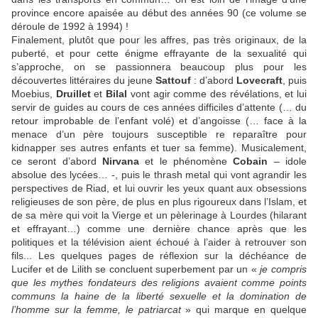
province encore apaisée au début des années 90 (ce volume se
déroule de 1992 à 1994) !
Finalement, plutôt que pour les affres, pas très originaux, de la
puberté, et pour cette énigme effrayante de la sexualité qui
s’approche, on se passionnera beaucoup plus pour les
découvertes littéraires du jeune
Sattouf
: d’abord
Lovecraft
, puis
Moebius,
Druillet
et
Bilal
vont agir comme des révélations, et lui
servir de guides au cours de ces années difficiles d’attente (… du
retour improbable de l’enfant volé) et d’angoisse (… face à la
menace d’un père toujours susceptible re reparaître pour
kidnapper ses autres enfants et tuer sa femme). Musicalement,
ce seront d’abord
Nirvana
et le phénomène
Cobain
– idole
absolue des lycées… -, puis le thrash metal qui vont agrandir les
perspectives de Riad, et lui ouvrir les yeux quant aux obsessions
religieuses de son père, de plus en plus rigoureux dans l’Islam, et
de sa mère qui voit la Vierge et un pèlerinage à Lourdes (hilarant
et effrayant…) comme une dernière chance après que les
politiques et la télévision aient échoué à l’aider à retrouver son
fils... Les quelques pages de réflexion sur la déchéance de
Lucifer et de Lilith se concluent superbement par un «
je compris
que les mythes fondateurs des religions avaient comme points
communs la haine de la liberté sexuelle et la domination de
l’homme sur la femme, le patriarcat
» qui marque en quelque