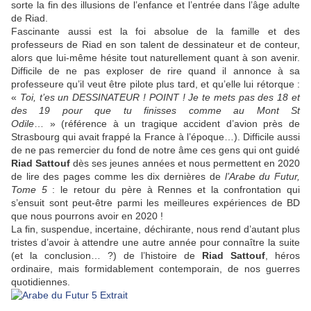
sorte la fin des illusions de l’enfance et l’entrée dans l’âge adulte
de Riad.
Fascinante aussi est la foi absolue de la famille et des
professeurs de Riad en son talent de dessinateur et de conteur,
alors que lui-même hésite tout naturellement quant à son avenir.
Difficile de ne pas exploser de rire quand il annonce à sa
professeure qu’il veut être pilote plus tard, et qu’elle lui rétorque :
«
Toi, t’es un DESSINATEUR ! POINT ! Je te mets pas des 18 et
des 19 pour que tu finisses comme au Mont St
Odile
… » (référence à un tragique accident d’avion près de
Strasbourg qui avait frappé la France à l’époque…). Difficile aussi
de ne pas remercier du fond de notre âme ces gens qui ont guidé
Riad Sattouf
dès ses jeunes années et nous permettent en 2020
de lire des pages comme les dix dernières de
l’Arabe du Futur,
Tome 5
: le retour du père à Rennes et la confrontation qui
s’ensuit sont peut-être parmi les meilleures expériences de BD
que nous pourrons avoir en 2020 !
La fin, suspendue, incertaine, déchirante, nous rend d’autant plus
tristes d’avoir à attendre une autre année pour connaître la suite
(et la conclusion… ?) de l’histoire de
Riad Sattouf
, héros
ordinaire, mais formidablement contemporain, de nos guerres
quotidiennes.