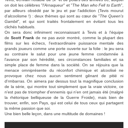
on doit les célèbres "
l'Arnaqueur
" et "
The Man who Fell to Earth
",
par ailleurs obsédé par le jeu et par l'addiction (
Tevis
mourut
d'alcoolisme !) : deux thèmes qui sont au cœur de "
The Queen's
Gambit
", et qui sont traités frontalement en évitant tous les
clichés habituels.
On sera donc infiniment reconnaissant à
Tevis
et à l'équipe
de
Scott Frank
de ne pas avoir montré, comme la plupart des
films sur les échecs, l'extraordinaire puissance mentale des
grands joueurs comme une porte ouverte sur la folie : le jeu sera
au contraire le salut pour une jeune femme condamnée à
l'avance par son hérédité, ses circonstances familiales et sa
simple place de femme dans la société. On se réjouira que la
menace omniprésente du réconfort chimique et alcoolisé ne
provoque chez nous aucun sentiment gênant de pitié ni
d'rmbarras. On aimera par dessus tout la magnifique conclusion
de la série, qui montre tout simplement que la vraie victoire, ce
n'est pas de triompher d'ennemis qui n'en ont jamais été (malgré
la rhétorique belliqueuse de la Guerre Froide), mais bien de
trouver, enfin, son Pays, qui est celui de tous ceux qui partagent
la même passion que soi.
Une bien belle leçon, dans une multitude de domaines !