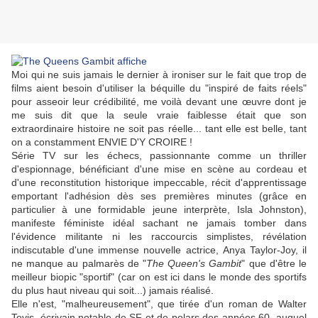
Moi qui ne suis jamais le dernier à ironiser sur le fait que trop de
films aient besoin d'utiliser la béquille du "inspiré de faits réels"
pour asseoir leur crédibilité, me voilà devant une œuvre dont je
me suis dit que la seule vraie faiblesse était que son
extraordinaire histoire ne soit pas réelle... tant elle est belle, tant
on a constamment ENVIE D'Y CROIRE !
Série TV sur les échecs, passionnante comme un thriller
d'espionnage, bénéficiant d'une mise en scène au cordeau et
d'une reconstitution historique impeccable, récit d'apprentissage
emportant l'adhésion dès ses premières minutes (grâce en
particulier à une formidable jeune interprète,
Isla Johnston
),
manifeste féministe idéal sachant ne jamais tomber dans
l'évidence militante ni les raccourcis simplistes, révélation
indiscutable d'une immense nouvelle actrice,
Anya Taylor-Joy
, il
ne manque au palmarès de "
The Queen's Gambit
" que d'être le
meilleur biopic "sportif" (car on est ici dans le monde des sportifs
du plus haut niveau qui soit...) jamais réalisé.
Elle n'est, "malheureusement", que tirée d'un roman de
Walter
Tevis
, écrivain notable de SF et de polars des années 60, auquel