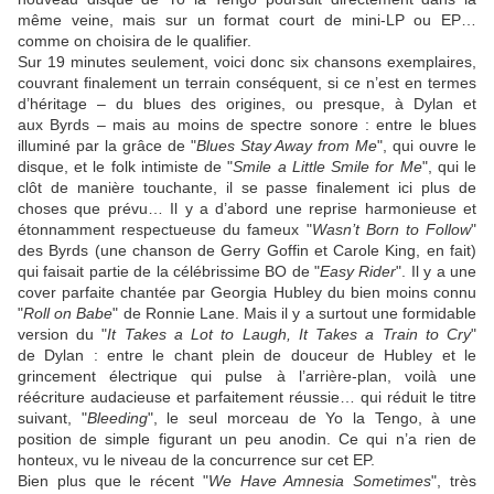
même veine, mais sur un format court de mini-LP ou EP…
comme on choisira de le qualifier.
Sur 19 minutes seulement, voici donc six chansons exemplaires,
couvrant finalement un terrain conséquent, si ce n’est en termes
d’héritage – du blues des origines, ou presque, à
Dylan
et
aux
Byrds
– mais au moins de spectre sonore : entre le blues
illuminé par la grâce de "
Blues Stay Away from Me
", qui ouvre le
disque, et le folk intimiste de "
Smile a Little Smile for Me
", qui le
clôt de manière touchante, il se passe finalement ici plus de
choses que prévu… Il y a d’abord une reprise harmonieuse et
étonnamment respectueuse du fameux "
Wasn’t Born to Follow
"
des
Byrds
(une chanson de
Gerry Goffin
et
Carole King
, en fait)
qui faisait partie de la célébrissime BO de "
Easy Rider
". Il y a une
cover parfaite chantée par
Georgia Hubley
du bien moins connu
"
Roll on Babe
" de
Ronnie Lane
. Mais il y a surtout une formidable
version du "
It Takes a Lot to Laugh, It Takes a Train to Cry
"
de
Dylan
: entre le chant plein de douceur de
Hubley
et le
grincement électrique qui pulse à l’arrière-plan, voilà une
réécriture audacieuse et parfaitement réussie… qui réduit le titre
suivant, "
Bleeding
", le seul morceau de
Yo la Tengo
, à une
position de simple figurant un peu anodin. Ce qui n’a rien de
honteux, vu le niveau de la concurrence sur cet EP.
Bien plus que le récent "
We Have Amnesia Sometimes
", très