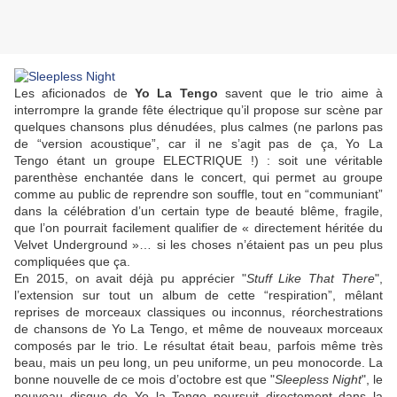
Les aficionados de
Yo La Tengo
savent que le trio aime à
interrompre la grande fête électrique qu’il propose sur scène par
quelques chansons plus dénudées, plus calmes (ne parlons pas
de “version acoustique”, car il ne s’agit pas de ça,
Yo La
Tengo
étant un groupe ELECTRIQUE !) : soit une véritable
parenthèse enchantée dans le concert, qui permet au groupe
comme au public de reprendre son souffle, tout en “communiant”
dans la célébration d’un certain type de beauté blême, fragile,
que l’on pourrait facilement qualifier de « directement héritée du
Velvet Underground »… si les choses n’étaient pas un peu plus
compliquées que ça.
En 2015, on avait déjà pu apprécier "
Stuff Like That There
",
l’extension sur tout un album de cette “respiration”, mêlant
reprises de morceaux classiques ou inconnus, réorchestrations
de chansons de Yo La Tengo, et même de nouveaux morceaux
composés par le trio. Le résultat était beau, parfois même très
beau, mais un peu long, un peu uniforme, un peu monocorde. La
bonne nouvelle de ce mois d’octobre est que "
Sleepless Night
", le
nouveau disque de
Yo la Tengo
poursuit directement dans la