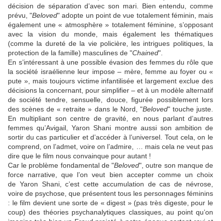
décision de séparation d’avec son mari. Bien entendu, comme
prévu, "
Beloved
" adopte un point de vue totalement féminin, mais
également une « atmosphère » totalement féminine, s’opposant
avec la vision du monde, mais également les thématiques
(comme la dureté de la vie policière, les intrigues politiques, la
protection de la famille) masculines de "
Chained
".
En s’intéressant à une possible évasion des femmes du rôle que
la société israélienne leur impose – mère, femme au foyer ou «
pute », mais toujours victime infantilisée et largement exclue des
décisions la concernant, pour simplifier – et à un modèle alternatif
de société tendre, sensuelle, douce, figurée possiblement lors
des scènes de « retraite » dans le Nord, "
Beloved
" touche juste.
En multipliant son centre de gravité, en nous parlant d’autres
femmes qu’Avigail,
Yaron Shani
montre aussi son ambition de
sortir du cas particulier et d’accéder à l’universel. Tout cela, on le
comprend, on l’admet, voire on l’admire, … mais cela ne veut pas
dire que le film nous convainque pour autant !
Car le problème fondamental de "
Beloved
", outre son manque de
force narrative, que l’on veut bien accepter comme un choix
de
Yaron Shani
, c’est cette accumulation de cas de névrose,
voire de psychose, que présentent tous les personnages féminins
: le film devient une sorte de « digest » (pas très digeste, pour le
coup) des théories psychanalytiques classiques, au point qu’on