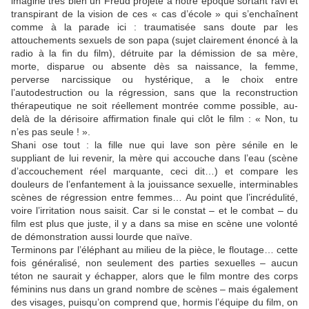
imagine très bien un Freud projeté à notre époque sortant ravi et
transpirant de la vision de ces « cas d’école » qui s’enchaînent
comme à la parade ici : traumatisée sans doute par les
attouchements sexuels de son papa (sujet clairement énoncé à la
radio à la fin du film), détruite par la démission de sa mère,
morte, disparue ou absente dès sa naissance, la femme,
perverse narcissique ou hystérique, a le choix entre
l’autodestruction ou la régression, sans que la reconstruction
thérapeutique ne soit réellement montrée comme possible, au-
delà de la dérisoire affirmation finale qui clôt le film : « Non, tu
n’es pas seule ! ».
Shani
ose tout : la fille nue qui lave son père sénile en le
suppliant de lui revenir, la mère qui accouche dans l’eau (scène
d’accouchement réel marquante, ceci dit…) et compare les
douleurs de l’enfantement à la jouissance sexuelle, interminables
scènes de régression entre femmes… Au point que l’incrédulité,
voire l’irritation nous saisit. Car si le constat – et le combat – du
film est plus que juste, il y a dans sa mise en scène une volonté
de démonstration aussi lourde que naïve.
Terminons par l’éléphant au milieu de la pièce, le floutage… cette
fois généralisé, non seulement des parties sexuelles – aucun
téton ne saurait y échapper, alors que le film montre des corps
féminins nus dans un grand nombre de scènes – mais également
des visages, puisqu’on comprend que, hormis l’équipe du film, on