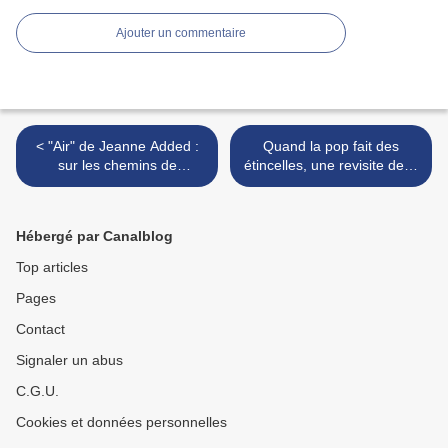
Ajouter un commentaire
< "Air" de Jeanne Added :
Quand la pop fait des
sur les chemins de
étincelles, une revisite de la
traverse...
discographie de Sparks :
"Kimono My House" (1974)
>
Hébergé par Canalblog
Top articles
Pages
Contact
Signaler un abus
C.G.U.
Cookies et données personnelles