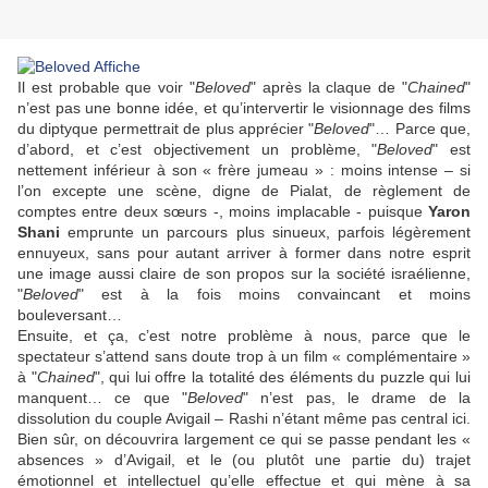
Il est probable que voir "
Beloved
" après la claque de "
Chained
"
n’est pas une bonne idée, et qu’intervertir le visionnage des films
du diptyque permettrait de plus apprécier "
Beloved
"… Parce que,
d’abord, et c’est objectivement un problème, "
Beloved
" est
nettement inférieur à son « frère jumeau » : moins intense – si
l’on excepte une scène, digne de
Pialat
, de règlement de
comptes entre deux sœurs -, moins implacable - puisque
Yaron
Shani
emprunte un parcours plus sinueux, parfois légèrement
ennuyeux, sans pour autant arriver à former dans notre esprit
une image aussi claire de son propos sur la société israélienne,
"
Beloved
" est à la fois moins convaincant et moins
bouleversant…
Ensuite, et ça, c’est notre problème à nous, parce que le
spectateur s’attend sans doute trop à un film « complémentaire »
à "
Chained
", qui lui offre la totalité des éléments du puzzle qui lui
manquent… ce que "
Beloved
" n’est pas, le drame de la
dissolution du couple Avigail – Rashi n’étant même pas central ici.
Bien sûr, on découvrira largement ce qui se passe pendant les «
absences » d’Avigail, et le (ou plutôt une partie du) trajet
émotionnel et intellectuel qu’elle effectue et qui mène à sa