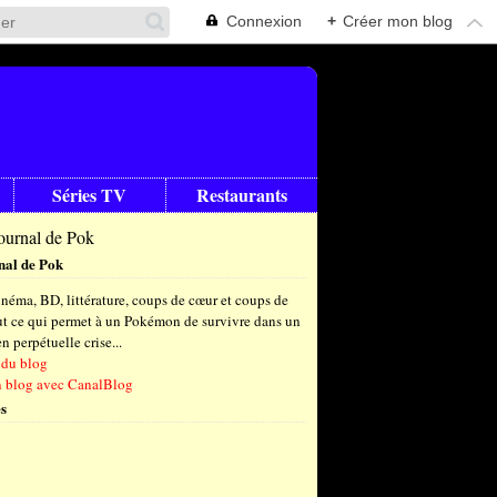
Connexion
+
Créer mon blog
Séries TV
Restaurants
nal de Pok
néma, BD, littérature, coups de cœur et coups de
out ce qui permet à un Pokémon de survivre dans un
 perpétuelle crise...
 du blog
n blog avec CanalBlog
s
t
(6)
let
embre
(25)
(23)