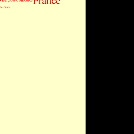
France
x
Belgique
de Gare