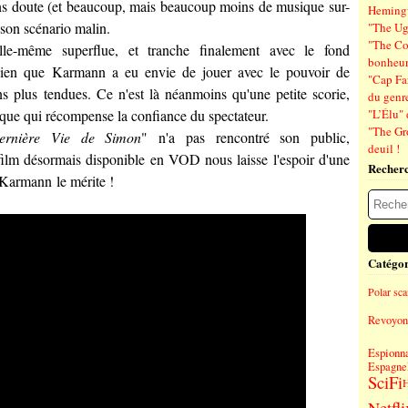
ans doute (et beaucoup, mais beaucoup moins de musique sur-
Hemin
 son scénario malin.
"The Ug
"The Co
elle-même superflue, et tranche finalement avec le fond
bonheu
bien que
Karmann
a eu envie de jouer avec le pouvoir de
"Cap Far
s plus tendues. Ce n'est là néanmoins qu'une petite scorie,
du genre
que qui récompense la confiance du spectateur.
"L’Élu" 
"The Gr
ernière Vie de Simon
" n'a pas rencontré son public,
deuil !
ilm désormais disponible en VOD nous laisse l'espoir d'une
Recher
 Karmann
le mérite !
Catégor
Polar sc
Revoyons
Espionn
Espagne
SciFi
H