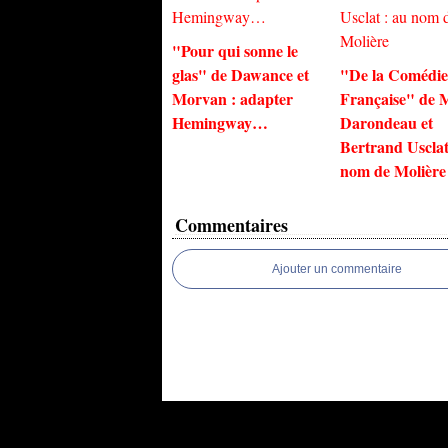
"Pour qui sonne le
glas" de Dawance et
"De la Comédie
Morvan : adapter
Française" de 
Hemingway…
Darondeau et
Bertrand Usclat
nom de Molière
Commentaires
Ajouter un commentaire