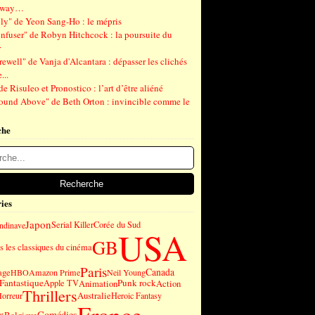
gway…
ly" de Yeon Sang-Ho : le mépris
nfuser" de Robyn Hitchcock : la poursuite du
r
ewell" de Vanja d'Alcantara : dépasser les clichés
...
de Risuleo et Pronostico : l’art d’être aliéné
ound Above" de Beth Orton : invincible comme le
che
ies
Japon
Serial Killer
Corée du Sud
andinave
USA
GB
 les classiques du cinéma
Paris
Canada
age
HBO
Amazon Prime
Neil Young
Fantastique
Punk rock
Apple TV
Animation
Action
Thrillers
Australie
orreur
Heroic Fantasy
Comédies