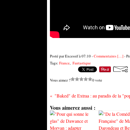
Posté par Excessif à 07:10 -
Commentaires [
…
]
- Pe
Tags:
France
,
Fantastique
Vous aimez ?
0 vote
Vous aimerez aussi :