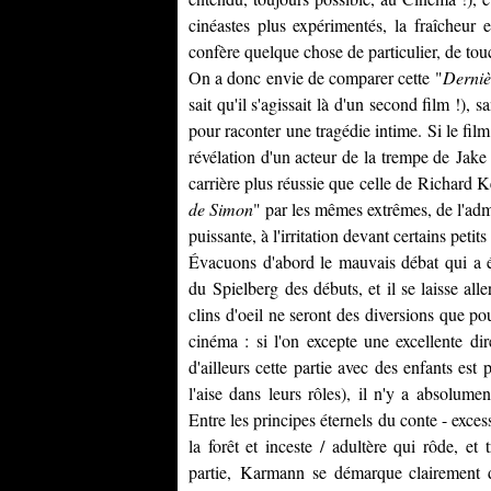
cinéastes plus expérimentés, la fraîcheur e
confère quelque chose de particulier, de tou
On a donc envie de comparer cette "
Derniè
sait qu'il s'agissait là d'un second film !), 
pour raconter une tragédie intime. Si le fil
révélation d'un acteur de la trempe de
Jake
carrière plus réussie que celle de
Richard K
de Simon
" par les mêmes extrêmes, de l'admi
puissante, à l'irritation devant certains peti
Évacuons d'abord le mauvais débat qui a ét
du
Spielberg
des débuts, et il se laisse alle
clins d'oeil ne seront des diversions que po
cinéma : si l'on excepte une excellente dir
d'ailleurs cette partie avec des enfants est
l'aise dans leurs rôles), il n'y a absolume
Entre les principes éternels du conte - exce
la forêt et inceste / adultère qui rôde, et
partie,
Karmann
se démarque clairement du