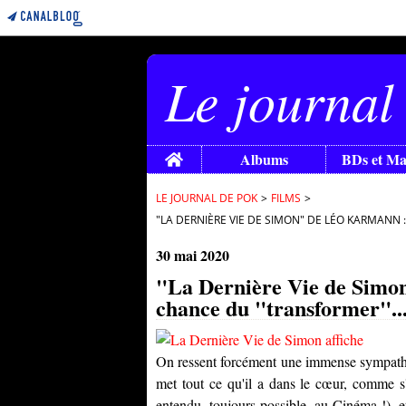
Le journal
Home
Albums
BDs et M
LE JOURNAL DE POK
>
FILMS
>
"LA DERNIÈRE VIE DE SIMON" DE LÉO KARMANN 
30 mai 2020
"La Dernière Vie de Simo
chance du "transformer"..
On ressent forcément une immense sympathie 
met tout ce qu'il a dans le cœur, comme s'
entendu, toujours possible, au Cinéma !), 