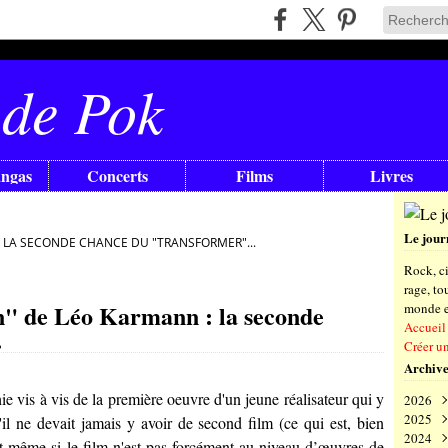
 de Pok
angas
Concerts
Films
Livres
Le jour
: LA SECONDE CHANCE DU "TRANSFORMER"...
Rock, ci
rage, t
n" de Léo Karmann : la seconde
monde en
Accueil
.
Créer u
Archive
vis à vis de la première oeuvre d'un jeune réalisateur qui y
2026
2025
Aoû
il ne devait jamais y avoir de second film (ce qui est, bien
2024
Juil
Déc
et même si le film n'est pas forcément au niveau d’œuvres de