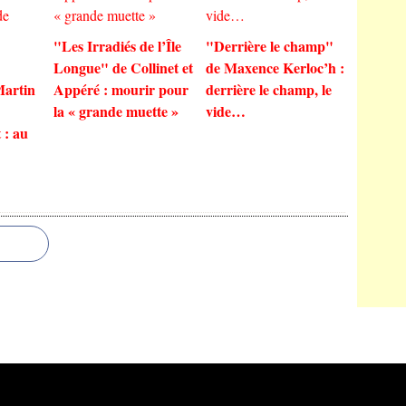
"Les Irradiés de l’Île
"Derrière le champ"
Longue" de Collinet et
de Maxence Kerloc’h :
Martin
Appéré : mourir pour
derrière le champ, le
la « grande muette »
vide…
 : au