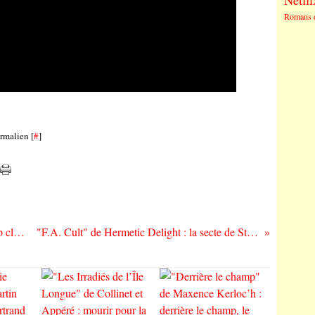
Netfli
Romans 
rmalien [
#
]
"Baked" de Extraa : au paradis de la "pop classique"
"F.A. Cult" de Hermetic Delight : la secte de Strasbourg