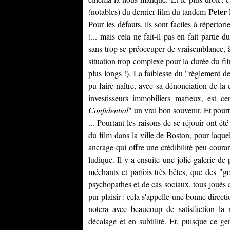
Peter
(notables) du dernier film du tandem
Pour les défauts, ils sont faciles à répertor
(... mais cela ne fait-il pas en fait partie 
sans trop se préoccuper de vraisemblance, à
situation trop complexe pour la durée du fil
plus longs !). La faiblesse du "règlement de
pu faire naître, avec sa dénonciation de la 
investisseurs immobiliers mafieux, est 
Confidential
" un vrai bon souvenir. Et pourt
... Pourtant les raisons de se réjouir ont 
du film dans la ville de Boston, pour laque
ancrage qui offre une crédibilité peu couran
ludique. Il y a ensuite une jolie galerie de
méchants et parfois très bêtes, que des "g
psychopathes et de cas sociaux, tous joués 
pur plaisir : cela s'appelle une bonne directi
notera avec beaucoup de satisfaction la r
décalage et en subtilité. Et, puisque ce 