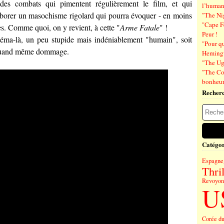
 des combats qui pimentent régulièrement le film, et qui
l’human
borer un masochisme rigolard qui pourra évoquer - en moins
"The Ni
"Cape F
. Comme quoi, on y revient, à cette "
Arme Fatale
" !
Peur !
inéma-là, un peu stupide mais indéniablement "humain", soit
"Pour q
 quand même dommage.
Hemin
"The Ug
"The Co
bonheu
Recher
Catégor
Espagne
Thril
Revoyons
U
Corée d