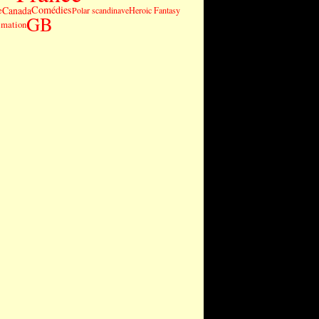
Comédies
Canada
e
Polar scandinave
Heroic Fantasy
GB
imation