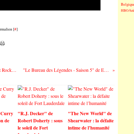
Belgiqu
An
HBO
rmalien [
#
]
"Brant Bjork" de Brant Bjork : le "Desert Rock" version organique et mature...
"Le Bureau des Légendes - Saison 5" de Eric Rochant : l'adieu à Eric...
 Curry
"R.J. Decker" de
"The New World" de
on de
Robert Doherty : sous
Shearwater : la défaite
le soleil de Fort
intime de l’humanité