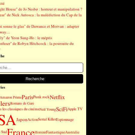
ité
ght House" de Jo Nesbø : horreur et manipulation ?
ear" de Nick Antosca : la malédiction du Cap de la
ui sonne le glas" de Dawance et Morvan : adapter
gway…
ly" de Yeon Sang-Ho : le mépris
nfuser" de Robyn Hitchcock : la poursuite du
r
che
ies
Paris
Netflix
Punk rock
Amazon Prime
lers
Romans de Gare
SciFi
 les classiques du cinéma
Apple TV
Neil Young
SA
Japon
Action
Serial Killer
Espionnage
France
Fantastique
u Sud
Australie
Horreur