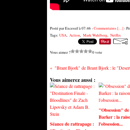
Posté par Excessif à 07:46 -
Commentaires [
…
]
- Pe
Tags:
USA
,
Action
,
Mark Wahlberg
,
Netflix
Vous aimez ?
0 vote
Vous aimerez aussi :
"Obsession" de
Barker : la rais
Séance de rattrapage :
l'obsession...