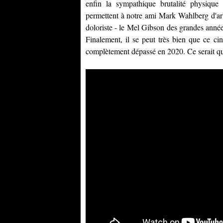
enfin la sympathique brutalité physique
permettent à notre ami
Mark Wahlberg
d'ar
doloriste - le
Mel Gibson
des grandes années
Finalement, il se peut très bien que ce c
complètement dépassé en 2020. Ce serait