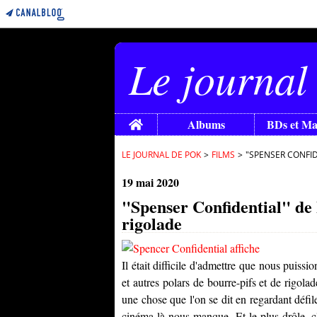
Le journal
Home
Albums
BDs et M
LE JOURNAL DE POK
>
FILMS
>
"SPENSER CONFID
19 mai 2020
"Spenser Confidential" de 
rigolade
Il était difficile d'admettre que nous puissi
et autres polars de bourre-pifs et de rigolad
une chose que l'on se dit en regardant défil
cinéma-là nous manque. Et le plus drôle, c'