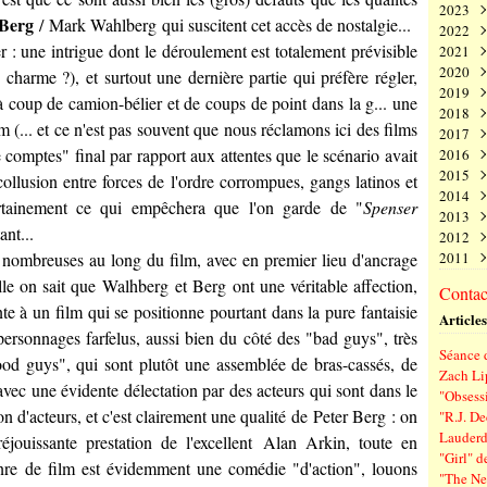
2023
Juin
Nov
Déc
 Berg
/
Mark Wahlberg
qui suscitent cet accès de nostalgie...
2022
Mai
Oct
Nov
Déc
ier : une intrigue dont le déroulement est totalement prévisible
2021
Avri
Sep
Oct
Nov
Déc
2020
Mar
Aoû
Sep
Oct
Nov
Déc
du charme ?), et surtout une dernière partie qui préfère régler,
2019
Févr
Juil
Aoû
Sep
Oct
Nov
Déc
 coup de camion-bélier et de coups de point dans la g... une
2018
Janv
Juin
Juil
Aoû
Sep
Oct
Nov
Déc
m (... et ce n'est pas souvent que nous réclamons ici des films
2017
Mai
Juin
Juil
Aoû
Sep
Oct
Nov
Déc
 comptes" final par rapport aux attentes que le scénario avait
2016
Avri
Mai
Juin
Juil
Aoû
Sep
Oct
Nov
Déc
2015
Mar
Avri
Mai
Juin
Juil
Aoû
Sep
Oct
Nov
Déc
collusion entre forces de l'ordre corrompues, gangs latinos et
2014
Févr
Mar
Avri
Mai
Juin
Juil
Aoû
Sep
Oct
Nov
Déc
certainement ce qui empêchera que l'on garde de "
Spenser
2013
Janv
Févr
Mar
Avri
Mai
Juin
Juil
Aoû
Sep
Oct
Nov
Déc
ant...
2012
Janv
Févr
Mar
Avri
Mai
Juin
Juil
Aoû
Sep
Oct
Nov
Déc
été nombreuses au long du film, avec en premier lieu d'ancrage
2011
Janv
Févr
Mar
Avri
Mai
Juin
Juil
Aoû
Sep
Oct
Nov
Déc
Janv
Févr
Mar
Avri
Mai
Juin
Juil
Aoû
Sep
Oct
Nov
Déc
lle on sait que
Walhberg
et
Berg
ont une véritable affection,
Contact
Janv
Févr
Mar
Avri
Mai
Juin
Juil
Aoû
Sep
Oct
Nov
te à un film qui se positionne pourtant dans la pure fantaisie
Articles
Janv
Févr
Mar
Avri
Mai
Juin
Juil
Aoû
Sep
 personnages farfelus, aussi bien du côté des "bad guys", très
Janv
Févr
Mar
Avri
Mai
Juin
Juil
Aoû
Séance d
Janv
Févr
Mar
Avri
Mai
Juin
Juil
ood guys", qui sont plutôt une assemblée de bras-cassés, de
Zach Li
Janv
Févr
Mar
Avri
Mai
Juin
avec une évidente délectation par des acteurs qui sont dans le
"Obsessi
Janv
Févr
Mar
Avri
Mai
on d'acteurs, et c'est clairement une qualité de
Peter Berg
: on
"R.J. De
Janv
Févr
Mar
Avri
Lauderd
éjouissante prestation de l'excellent
Alan Arkin
, toute en
Janv
Févr
Mar
"Girl" d
Janv
Févr
genre de film est évidemment une comédie "d'action", louons
"The New
Janv