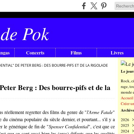
 de Pok
angas
Concerts
Films
Livres
ENTIAL" DE PETER BERG : DES BOURRE-PIFS ET DE LA RIGOLADE
Le jour
Rock, ci
Peter Berg : Des bourre-pifs et de la
rage, t
monde en
Accueil
Créer u
Archive
ons réellement regretter des films du genre de "
l'Arme Fatale
"
e du cinéma populaire du siècle dernier, et pourtant... s'il y a
2026
2025
Aoû
er le générique de fin de "
Spenser Confidential
", c'est que ce
2024
Juil
Déc
est que ce sont aussi bien les (gros) défauts que les qualités