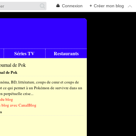
Connexion
+
Créer mon blog
Séries TV
Restaurants
nal de Pok
néma, BD, littérature, coups de cœur et coups de
out ce qui permet à un Pokémon de survivre dans un
 perpétuelle crise...
 du blog
n blog avec CanalBlog
s
t
(9)
let
embre
(26)
(23)