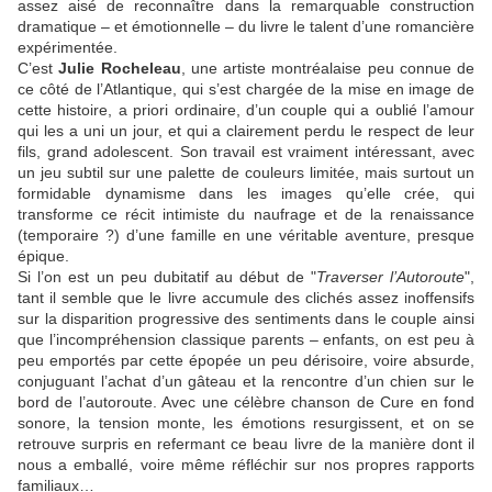
assez aisé de reconnaître dans la remarquable construction
dramatique – et émotionnelle – du livre le talent d’une romancière
expérimentée.
C’est
Julie Rocheleau
, une artiste montréalaise peu connue de
ce côté de l’Atlantique, qui s’est chargée de la mise en image de
cette histoire, a priori ordinaire, d’un couple qui a oublié l’amour
qui les a uni un jour, et qui a clairement perdu le respect de leur
fils, grand adolescent. Son travail est vraiment intéressant, avec
un jeu subtil sur une palette de couleurs limitée, mais surtout un
formidable dynamisme dans les images qu’elle crée, qui
transforme ce récit intimiste du naufrage et de la renaissance
(temporaire ?) d’une famille en une véritable aventure, presque
épique.
Si l’on est un peu dubitatif au début de "
Traverser l’Autoroute
",
tant il semble que le livre accumule des clichés assez inoffensifs
sur la disparition progressive des sentiments dans le couple ainsi
que l’incompréhension classique parents – enfants, on est peu à
peu emportés par cette épopée un peu dérisoire, voire absurde,
conjuguant l’achat d’un gâteau et la rencontre d’un chien sur le
bord de l’autoroute. Avec une célèbre chanson de
Cure
en fond
sonore, la tension monte, les émotions resurgissent, et on se
retrouve surpris en refermant ce beau livre de la manière dont il
nous a emballé, voire même réfléchir sur nos propres rapports
familiaux…