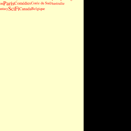
Paris
Comédies
on
Corée du Sud
Australie
SciFi
Canada
Belgique
antasy