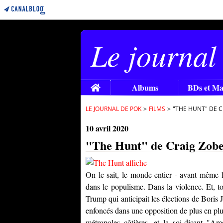
Le journal
Home
Albums
BDs et M
LE JOURNAL DE POK
>
FILMS
>
"THE HUNT" DE CR
10 avril 2020
"The Hunt" de Craig Zobel :
On le sait, le monde entier - avant même l
dans le populisme. Dans la violence. Et, to
Trump qui anticipait les élections de Boris 
enfoncés dans une opposition de plus en plus
métropoles côtières, et la soi-disant "Am