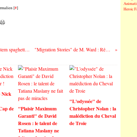
Animati
rmalien [
#
]
Heroic F
"The Mandalorian" de Jon Favreau : Western spaghetti, sept samouraï et chatons sur Facebook
"Migration Stories" de M. Ward : Rêver de demain sans oublier hier
 Nick
"L'odyssée" de
 Cap de
"Plaisir Maximum
Christopher Nolan : la
Garanti" de David
malédiction du Cheval
Rosen : le talent de
de Troie
Tatiana Maslany ne