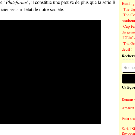
e "
Plateforme
", il constitue une preuve de plus que la série B
Hemin
icieuses sur l'état de notre société.
"The Ug
"The Co
bonheu
"Cap Far
du genre
"L’Élu" 
"The Gr
deuil !
Recher
Catégor
Romans 
Amazon 
Polar sc
Serial Ki
Revoyons