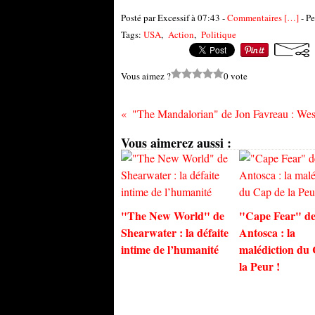
Posté par Excessif à 07:43 -
Commentaires [
…
]
- Pe
Tags:
USA
,
Action
,
Politique
Vous aimez ?
0 vote
Vous aimerez aussi :
"The New World" de
"Cape Fear" de
Shearwater : la défaite
Antosca : la
intime de l’humanité
malédiction du
la Peur !