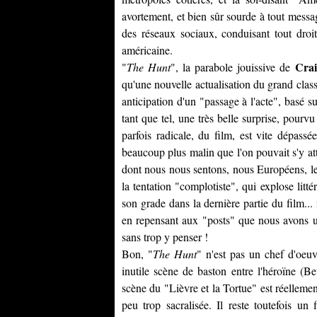
avortement, et bien sûr sourde à tout messa
des réseaux sociaux, conduisant tout droi
américaine.
Crai
"
The Hunt
", la parabole jouissive de
qu'une nouvelle actualisation du grand class
anticipation d'un "passage à l'acte", basé s
tant que tel, une très belle surprise, pourvu 
parfois radicale, du film, est vite dépassée
beaucoup plus malin que l'on pouvait s'y at
dont nous nous sentons, nous Européens, le
la tentation "complotiste", qui explose li
son grade dans la dernière partie du film.
en repensant aux "posts" que nous avons un 
sans trop y penser !
Bon, "
The Hunt
" n'est pas un chef d'oeuv
inutile scène de baston entre l'héroïne (
Be
scène du "Lièvre et la Tortue" est réelleme
peu trop sacralisée. Il reste toutefois 