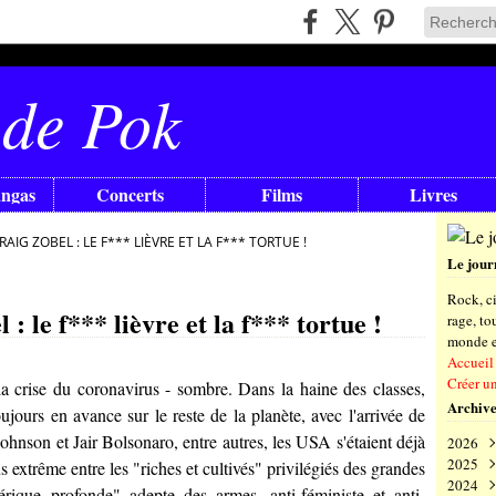
 de Pok
angas
Concerts
Films
Livres
AIG ZOBEL : LE F*** LIÈVRE ET LA F*** TORTUE !
Le jour
Rock, ci
 le f*** lièvre et la f*** tortue !
rage, t
monde en
Accueil
Créer u
a crise du coronavirus - sombre. Dans la haine des classes,
Archive
ujours en avance sur le reste de la planète, avec l'arrivée de
Johnson et Jair Bolsonaro, entre autres, les USA s'étaient déjà
2026
2025
Aoû
 extrême entre les "riches et cultivés" privilégiés des grandes
2024
Juil
Déc
érique profonde" adepte des armes, anti-féministe et anti-