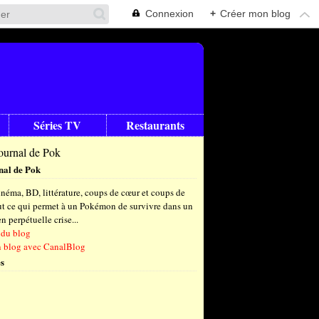
Connexion
+
Créer mon blog
Séries TV
Restaurants
nal de Pok
néma, BD, littérature, coups de cœur et coups de
out ce qui permet à un Pokémon de survivre dans un
 perpétuelle crise...
 du blog
n blog avec CanalBlog
s
t
(6)
let
embre
(25)
(23)