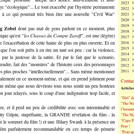
2023
Juin
Nov
Déc
ge "écologique"... Le tout exacerbé par l'hystérie permanente
2022
Mai
Oct
Nov
Déc
t à ce qui pourrait très bien être une nouvelle "Civil War"
2021
Avri
Sep
Oct
Nov
Déc
2020
Mar
Aoû
Sep
Oct
Nov
Déc
2019
Févr
Juil
Aoû
Sep
Oct
Nov
Déc
g Zobel
dont pas mal de gens parlent en ce moment, plus
2018
Janv
Juin
Juil
Aoû
Sep
Oct
Nov
Déc
ique qu'est "
les Chasses du Compte Zaroff
", est une (légère)
2017
Mai
Juin
Juil
Aoû
Sep
Oct
Nov
Déc
ur l'exacerbation de cette haine de plus en plus ouverte. Et en
2016
Avri
Mai
Juin
Juil
Aoû
Sep
Oct
Nov
Déc
2015
Mar
Avri
Mai
Juin
Juil
Aoû
Sep
Oct
Nov
Déc
que l'on soit prêts à en rire un tant soi peu : car la violence,
2014
Févr
Mar
Avri
Mai
Juin
Juil
Aoû
Sep
Oct
Nov
Déc
 par la justesse de la satire. Et par le fait que le scénario,
2013
Janv
Févr
Mar
Avri
Mai
Juin
Juil
Aoû
Sep
Oct
Nov
Déc
tendre, fait des "monstres" de l'histoire ceux des personnages
2012
Janv
Févr
Mar
Avri
Mai
Juin
Juil
Aoû
Sep
Oct
Nov
Déc
s plus proches "intellectuellement"... Sans même mentionner
2011
Janv
Févr
Mar
Avri
Mai
Juin
Juil
Aoû
Sep
Oct
Nov
Déc
Janv
Févr
Mar
Avri
Mai
Juin
Juil
Aoû
Sep
Oct
Nov
Déc
ttéralement en ce moment-même, et qui en prend joliment pour
Contact
Janv
Févr
Mar
Avri
Mai
Juin
Juil
Aoû
Sep
Oct
Nov
.. ni même que nous devrions tous nous sentir un peu honteux
Articles
Janv
Févr
Mar
Avri
Mai
Juin
Juil
Aoû
Sep
jour relayés, sous le coup d'une indignation trop facile, et
Janv
Févr
Mar
Avri
Mai
Juin
Juil
Aoû
"Girl" d
Janv
Févr
Mar
Avri
Mai
Juin
Juil
"The New
Janv
Févr
Mar
Avri
Mai
Juin
re, et il perd un peu de crédibilité avec son interminable et
l’human
Janv
Févr
Mar
Avri
Mai
tty Gilpin
, stupéfiante, la GRANDE révélation du film - la
"The Ni
Janv
Févr
Mar
Avri
"Cape F
nt le sommet du film !) et une
Hilary Swank
à la présence un
Janv
Févr
Mar
Peur !
Janv
Févr
un film parfaitement recommandable en ces temps de pénurie
"Pour q
Janv