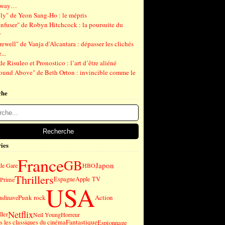
gway…
ly" de Yeon Sang-Ho : le mépris
nfuser" de Robyn Hitchcock : la poursuite du
r
ewell" de Vanja d'Alcantara : dépasser les clichés
...
de Risuleo et Pronostico : l’art d’être aliéné
ound Above" de Beth Orton : invincible comme le
che
ies
France
GB
Japon
de Gare
HBO
Thrillers
Espagne
Apple TV
Prime
USA
Punk rock
Action
andinave
Netflix
ller
Neil Young
Horreur
Fantastique
 les classiques du cinéma
Espionnage