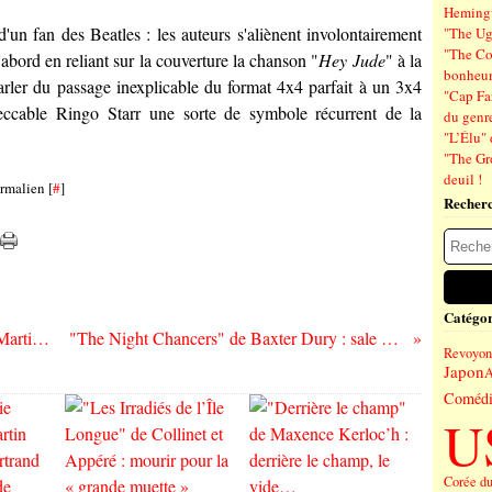
Hemin
un fan des Beatles : les auteurs s'aliènent involontairement
"The Ug
"The Co
D'abord en reliant sur la couverture la chanson "
Hey Jude
" à la
bonheu
arler du passage inexplicable du format 4x4 parfait à un 3x4
"Cap Far
peccable
Ringo Starr
une sorte de symbole récurrent de la
du genre
"L’Élu" 
"The Gr
deuil !
rmalien [
#
]
Recher
Catégor
"The Cure - Paroles de Fans" de Xavier Martin - Faith !
"The Night Chancers" de Baxter Dury : sale romance !
Revoyons
Japon
A
Comédi
U
Corée d