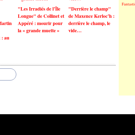
Fantast
"Les Irradiés de l’Île
"Derrière le champ"
Longue" de Collinet et
de Maxence Kerloc’h :
Martin
Appéré : mourir pour
derrière le champ, le
la « grande muette »
vide…
 : au