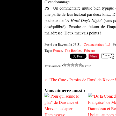
C'est dommage.
PS : Un commentaire inutile bien typique d'
une partie de leur lectorat par deux fois... 
pochette de "
A Hard Day's Night
" (sans p
déséquilibré). Ensuite en faisant de l'im
maladresse. Deux mauvais points !
Posté par Excessif à 07:31 -
Commentaires [
…
]
- Pe
Tags:
France
,
The Beatles
,
Fabcaro
Vous aimez ?
0 vote
Vous aimerez aussi :