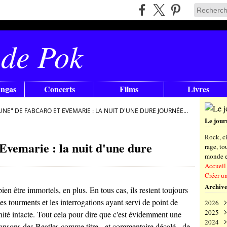
 de Pok
angas
Concerts
Films
Livres
UNE" DE FABCARO ET EVEMARIE : LA NUIT D'UNE DURE JOURNÉE...
Le jour
Rock, ci
Evemarie : la nuit d'une dure
rage, t
monde en
Accueil
Créer u
Archive
bien être immortels, en plus. En tous cas, ils restent toujours
es tourments et les interrogations ayant servi de point de
2026
2025
Aoû
nité intacte. Tout cela pour dire que c'est évidemment une
2024
Juil
Déc
 chansons des Beatles comme titre - et commentaire décalé - de