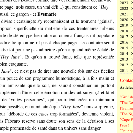
2023
Juin
Nov
Déc
 page, trois cases, un vrai défi...) qui constituent ce "
Hey
2022
Mai
Oct
Nov
Déc
Evemarie
 aussi, ce garçon - et
.
2021
Avri
Sep
Oct
Nov
Déc
2020
Mar
Aoû
Sep
Oct
Nov
Déc
divise : certain(e)s s'y reconnaissent et le trouvent "génial",
2019
Févr
Juil
Aoû
Sep
Oct
Nov
Déc
cription superficielle du mal-être de ces trentenaires urbains
2018
Janv
Juin
Juil
Aoû
Sep
Oct
Nov
Déc
te de stéréotype bien utile au cinéma français dit populaire
2017
Mai
Juin
Juil
Aoû
Sep
Oct
Nov
Déc
 admettre qu'on ne rit pas à chaque page - le contraire serait
2016
Avri
Mai
Juin
Juil
Aoû
Sep
Oct
Nov
Déc
2015
Mar
Avri
Mai
Juin
Juil
Aoû
Sep
Oct
Nov
Déc
uvaise foi pour ne pas admettre qu'on a quand même éclaté de
2014
Févr
Mar
Avri
Mai
Juin
Juil
Aoû
Sep
Oct
Nov
Déc
"
Hey June
". Et qu'on a trouvé June, telle que représentée
2013
Janv
Févr
Mar
Avri
Mai
Juin
Juil
Aoû
Sep
Oct
Nov
Déc
, bien craquante.
2012
Janv
Févr
Mar
Avri
Mai
Juin
Juil
Aoû
Sep
Oct
Nov
Déc
 June
", ce n'est pas de tirer une nouvelle fois sur des ficelles
2011
Janv
Févr
Mar
Avri
Mai
Juin
Juil
Aoû
Sep
Oct
Nov
Déc
Janv
Févr
Mar
Avri
Mai
Juin
Juil
Aoû
Sep
Oct
Nov
Déc
d'un pouce de son programme humoristique, à la fois malin et
Contact
Janv
Févr
Mar
Avri
Mai
Juin
Juil
Aoû
Sep
Oct
Nov
our amusante qu'elle soit, ne saurait constituer un portrait
Articles
Janv
Févr
Mar
Avri
Mai
Juin
Juil
Aoû
Sep
upplément d'âme, cette émotion qui devrait surgir çà et là et
Janv
Févr
Mar
Avri
Mai
Juin
Juil
Aoû
"Girl" d
Janv
Févr
Mar
Avri
Mai
Juin
Juil
à de "vraies personnes", qui pourraient créer un minimum
"The New
Janv
Févr
Mar
Avri
Mai
Juin
iste possible, on aurait aimé que "
Hey June
" nous surprenne,
l’human
Janv
Févr
Mar
Avri
Mai
our "déborde de ces cases trop formatées", devienne violent,
"The Ni
Janv
Févr
Mar
Avri
"Cape F
ais
Fabcaro
réserve sans doute son sens de la déraison à ses
Janv
Févr
Mar
Peur !
Janv
Févr
 simple promenade de santé dans un univers sans danger.
"Pour q
Janv