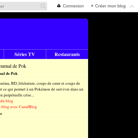
Connexion
+
Créer mon blog
Séries TV
Restaurants
nal de Pok
néma, BD, littérature, coups de cœur et coups de
out ce qui permet à un Pokémon de survivre dans un
 perpétuelle crise...
 du blog
n blog avec CanalBlog
s
t
(6)
let
embre
(25)
(23)