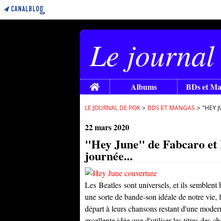
Le journal
Home
Albums
BDs et M
LE JOURNAL DE POK
>
BDS ET MANGAS
>
"HEY J
22 mars 2020
"Hey June" de Fabcaro et 
journée...
Les
Beatles
sont universels, et ils semblent 
une sorte de bande-son idéale de notre vie, l
départ à leurs chansons restant d'une moder
excellente idée que d'utiliser les titres des