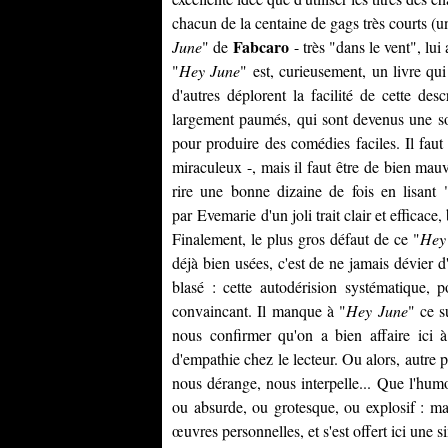
chacun de la centaine de gags très courts (une
Fabcaro
June
" de
- très "dans le vent", lui
"
Hey June
" est, curieusement, un livre qui 
d'autres déplorent la facilité de cette des
largement paumés, qui sont devenus une sor
pour produire des comédies faciles. Il faut
miraculeux -, mais il faut être de bien ma
rire une bonne dizaine de fois en lisant 
par
Evemarie
d'un joli trait clair et efficace
Finalement, le plus gros défaut de ce "
Hey
déjà bien usées, c'est de ne jamais dévier 
blasé : cette autodérision systématique, p
convaincant. Il manque à "
Hey June
" ce s
nous confirmer qu'on a bien affaire ici 
d'empathie chez le lecteur. Ou alors, autre p
nous dérange, nous interpelle... Que l'hum
ou absurde, ou grotesque, ou explosif : m
œuvres personnelles, et s'est offert ici une