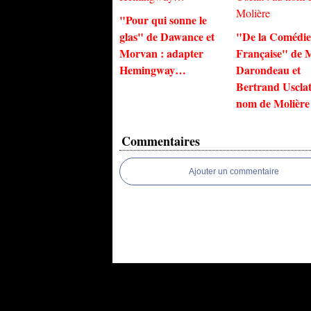
"Pour qui sonne le
glas" de Dawance et
"De la Comédie
Morvan : adapter
Française" de 
Hemingway…
Darondeau et
Bertrand Usclat
nom de Molière
Commentaires
Ajouter un commentaire