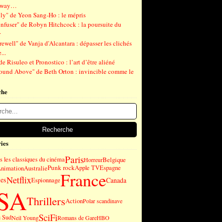
gway…
ly" de Yeon Sang-Ho : le mépris
nfuser" de Robyn Hitchcock : la poursuite du
r
ewell" de Vanja d'Alcantara : dépasser les clichés
...
de Risuleo et Pronostico : l’art d’être aliéné
ound Above" de Beth Orton : invincible comme le
che
ies
Paris
 les classiques du cinéma
Belgique
Horreur
Punk rock
nimation
Australie
Apple TV
Espagne
France
Netflix
es
Canada
Espionnage
SA
Thrillers
Action
Polar scandinave
SciFi
u Sud
Neil Young
Romans de Gare
HBO