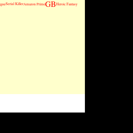
GB
ique
Serial Killer
Amazon Prime
Heroic Fantasy