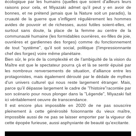
écologique par les humains (quelles que soient d'ailleurs leurs
raisons pour cela, et
Miyazaki
admet qu'il peut y en avoir de
bonnes, et ne prétend jamais que la Nature soit un paradis), la
cruauté de la guerre que s'infligent régulièrement les hommes
avides de pouvoir et de richesses, aussi futiles soient-elles, et
surtout sans doute, la place de la femme au centre de la
communauté humaine (les formidables ouvrières, ex-filles de joie,
ouvrières et gardiennes des forges) comme du fonctionnement
de tout "système", qu'il soit social, politique (l'impressionnante
chef des forges) voire même planétaire.
Bien sûr, le prix de la complexité et de l’ambiguïté de la vision du
Maître est que le spectateur pourra çà et là se sentir épuisé par
les nombreux renversements de situation, d'alliance entre les
protagonistes, mais également dérouté par le dédale de mythes
d'un univers culturel qui nous reste largement étranger. Mais,
parce qu'il dépasse largement le cadre de "l'histoire"racontée par
son scénario pour nous plonger dans la "Légende",
Miyazaki
fait
ici véritablement oeuvre de transcendance.
Il est encore plus impossible en 2020 de ne pas souscrire
pleinement à cette générosité foisonnante du vieux maître,
impossible aussi de ne pas se laisser emporter par la vigueur de
cette épopée furieuse, aussi asphyxiante de beauté qu'excitante.