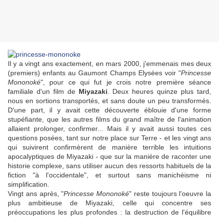
Il y a vingt ans exactement, en mars 2000, j'emmenais mes deux
(premiers) enfants au Gaumont Champs Elysées voir "
Princesse
Mononoké
", pour ce qui fut je crois notre première séance
familiale d'un film de
Miyazaki
. Deux heures quinze plus tard,
nous en sortions transportés, et sans doute un peu transformés.
D'une part, il y avait cette découverte éblouie d'une forme
stupéfiante, que les autres films du grand maître de l'animation
allaient prolonger, confirmer... Mais il y avait aussi toutes ces
questions posées, tant sur notre place sur Terre - et les vingt ans
qui suivirent confirmèrent de manière terrible les intuitions
apocalyptiques de
Miyazaki
- que sur la manière de raconter une
historie complexe, sans utiliser aucun des ressorts habituels de la
fiction "à l'occidentale", et surtout sans manichéisme ni
simplification.
Vingt ans après, "
Princesse Mononoké
" reste toujours l'oeuvre la
plus ambitieuse de
Miyazaki
, celle qui concentre ses
préoccupations les plus profondes : la destruction de l'équilibre