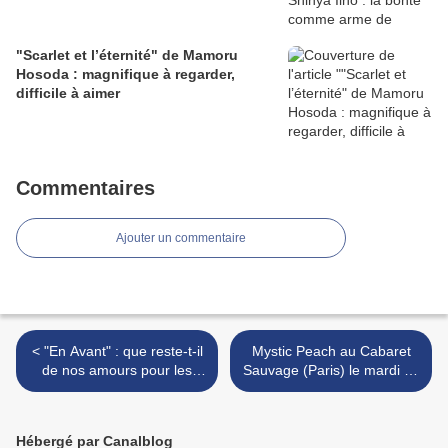
"Scarlet et l’éternité" de Mamoru
Hosoda : magnifique à regarder,
difficile à aimer
Commentaires
Ajouter un commentaire
< "En Avant" : que reste-t-il
Mystic Peach au Cabaret
de nos amours pour les
Sauvage (Paris) le mardi 10
Studios Pixar ?
mars en première partie de
Temples >
Hébergé par Canalblog