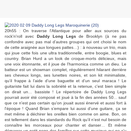
20h55 : On traverse l'Atlantique pour aller aux sources du
rock'n'roll avec
Daddy Long Legs
de Brooklyn (à ne pas
confondre avec pas mal d’autres groupes qui ont choisi le nom
de cette araignée aux longues pattes…) : à nouveau un trio, mais
qui joue cette fois une ultra traditionnelle, entre boogie, blues et
country. Brian Hurd a un look de croque-morts délicieux, mais
une voix étonnante, et il joue de l'harmonica comme un dieu. Le
batteur est un showman complet, régulièrement hilarant derrière
ses cheveux longs, ses lunettes noires, et son kit minimaliste,
qu’il frappe à l’aide d’une baguette et d’un seul maraca ! Le
guitariste fait lui dans la sobriété et la retenue, c'est bien simple
on dirait un… bassiste ! Le répertoire de Daddy Long Legs
pourrait avoir été composé et joué à la fin des années 50... sauf
que ce n'est pas certain qu'on jouait aussi énervé et aussi fort à
l'époque ! Quand Brian s’empare lui aussi d’une guitare, ça se
met même à déchirer les oreilles bien comme on aime. Bon, on
est tellement dans les standards du Rock qu’il n’est nul besoin de
connaître les morceaux pour chanter et danser… Et même
démarrer un petit pogo des familles sur cette musique qui ne s'y