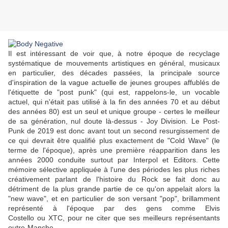
Il est intéressant de voir que, à notre époque de recyclage
systématique de mouvements artistiques en général, musicaux
en particulier, des décades passées, la principale source
d'inspiration de la vague actuelle de jeunes groupes affublés de
l'étiquette de "post punk" (qui est, rappelons-le, un vocable
actuel, qui n'était pas utilisé à la fin des années 70 et au début
des années 80) est un seul et unique groupe - certes le meilleur
de sa génération, nul doute là-dessus -
Joy Division
. Le Post-
Punk de 2019 est donc avant tout un second resurgissement de
ce qui devrait être qualifié plus exactement de "Cold Wave" (le
terme de l'époque), après une première réapparition dans les
années 2000 conduite surtout par
Interpol
et
Editors
. Cette
mémoire sélective appliquée à l'une des périodes les plus riches
créativement parlant de l'histoire du Rock se fait donc au
détriment de la plus grande partie de ce qu'on appelait alors la
"new wave", et en particulier de son versant "pop", brillamment
représenté à l'époque par des gens comme
Elvis
Costello
ou
XTC
, pour ne citer que ses meilleurs représentants
outre-Manche...