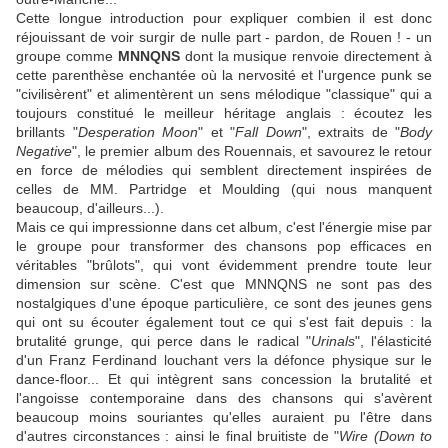
Cette longue introduction pour expliquer combien il est donc
réjouissant de voir surgir de nulle part - pardon, de Rouen ! - un
groupe comme
MNNQNS
dont la musique renvoie directement à
cette parenthèse enchantée où la nervosité et l'urgence punk se
"civilisèrent" et alimentèrent un sens mélodique "classique" qui a
toujours constitué le meilleur héritage anglais : écoutez les
brillants "
Desperation Moon
" et "
Fall Down
", extraits de "
Body
Negative
", le premier album des Rouennais, et savourez le retour
en force de mélodies qui semblent directement inspirées de
celles de MM.
Partridge
et
Moulding
(qui nous manquent
beaucoup, d'ailleurs...).
Mais ce qui impressionne dans cet album, c'est l'énergie mise par
le groupe pour transformer des chansons pop efficaces en
véritables "brûlots", qui vont évidemment prendre toute leur
dimension sur scène. C'est que
MNNQNS
ne sont pas des
nostalgiques d'une époque particulière, ce sont des jeunes gens
qui ont su écouter également tout ce qui s'est fait depuis : la
brutalité grunge, qui perce dans le radical "
Urinals
", l'élasticité
d'un
Franz Ferdinand
louchant vers la défonce physique sur le
dance-floor... Et qui intègrent sans concession la brutalité et
l'angoisse contemporaine dans des chansons qui s'avèrent
beaucoup moins souriantes qu'elles auraient pu l'être dans
d'autres circonstances : ainsi le final bruitiste de "
Wire (Down to