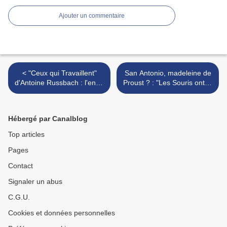
Ajouter un commentaire
< "Ceux qui Travaillent"
San Antonio, madeleine de
d'Antoine Russbach : l'enfer
Proust ? : "Les Souris ont la
du confort et de
Peau Tendre" (1951) >
l'inhumanité
Hébergé par Canalblog
Top articles
Pages
Contact
Signaler un abus
C.G.U.
Cookies et données personnelles