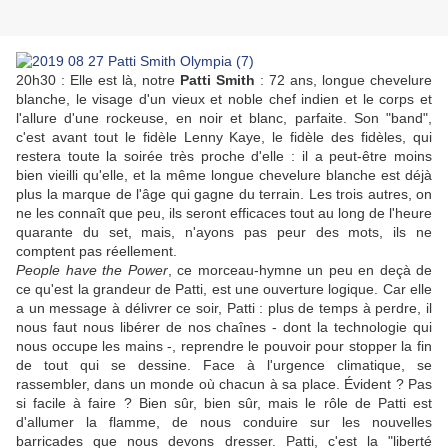
20h30 : Elle est là, notre
Patti Smith
: 72 ans, longue chevelure
blanche, le visage d'un vieux et noble chef indien et le corps et
l'allure d'une rockeuse, en noir et blanc, parfaite. Son "band",
c'est avant tout le fidèle Lenny Kaye, le fidèle des fidèles, qui
restera toute la soirée très proche d'elle : il a peut-être moins
bien vieilli qu'elle, et la même longue chevelure blanche est déjà
plus la marque de l'âge qui gagne du terrain. Les trois autres, on
ne les connaît que peu, ils seront efficaces tout au long de l'heure
quarante du set, mais, n'ayons pas peur des mots, ils ne
comptent pas réellement.
People have the Power
, ce morceau-hymne un peu en deçà de
ce qu'est la grandeur de Patti, est une ouverture logique. Car elle
a un message à délivrer ce soir, Patti : plus de temps à perdre, il
nous faut nous libérer de nos chaînes - dont la technologie qui
nous occupe les mains -, reprendre le pouvoir pour stopper la fin
de tout qui se dessine. Face à l'urgence climatique, se
rassembler, dans un monde où chacun à sa place. Évident ? Pas
si facile à faire ? Bien sûr, bien sûr, mais le rôle de Patti est
d'allumer la flamme, de nous conduire sur les nouvelles
barricades que nous devons dresser. Patti, c'est la "liberté