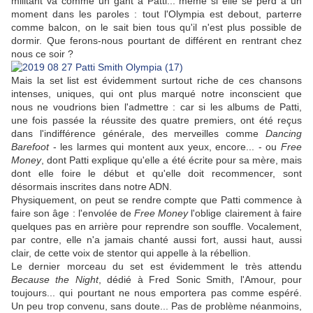
militant va comme un gant à Patti... même si elle se perd à un
moment dans les paroles : tout l'Olympia est debout, parterre
comme balcon, on le sait bien tous qu'il n'est plus possible de
dormir. Que ferons-nous pourtant de différent en rentrant chez
nous ce soir ?
Mais la set list est évidemment surtout riche de ces chansons
intenses, uniques, qui ont plus marqué notre inconscient que
nous ne voudrions bien l'admettre : car si les albums de Patti,
une fois passée la réussite des quatre premiers, ont été reçus
dans l'indifférence générale, des merveilles comme
Dancing
Barefoot
- les larmes qui montent aux yeux, encore... - ou
Free
Money
, dont Patti explique qu'elle a été écrite pour sa mère, mais
dont elle foire le début et qu'elle doit recommencer, sont
désormais inscrites dans notre ADN.
Physiquement, on peut se rendre compte que Patti commence à
faire son âge : l'envolée de
Free Money
l'oblige clairement à faire
quelques pas en arrière pour reprendre son souffle. Vocalement,
par contre, elle n'a jamais chanté aussi fort, aussi haut, aussi
clair, de cette voix de stentor qui appelle à la rébellion.
Le dernier morceau du set est évidemment le très attendu
Because the Night
, dédié à Fred Sonic Smith, l'Amour, pour
toujours... qui pourtant ne nous emportera pas comme espéré.
Un peu trop convenu, sans doute... Pas de problème néanmoins,