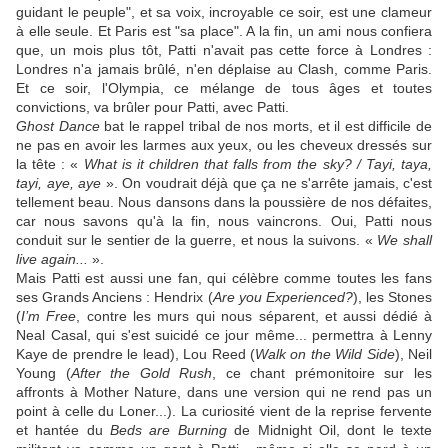
guidant le peuple", et sa voix, incroyable ce soir, est une clameur
à elle seule. Et Paris est "sa place". A la fin, un ami nous confiera
que, un mois plus tôt, Patti n'avait pas cette force à Londres :
Londres n'a jamais brûlé, n'en déplaise au Clash, comme Paris.
Et ce soir, l'Olympia, ce mélange de tous âges et toutes
convictions, va brûler pour Patti, avec Patti.
Ghost Dance
bat le rappel tribal de nos morts, et il est difficile de
ne pas en avoir les larmes aux yeux, ou les cheveux dressés sur
la tête : «
What is it children that falls from the sky? / Tayi, taya,
tayi, aye, aye
». On voudrait déjà que ça ne s'arrête jamais, c'est
tellement beau. Nous dansons dans la poussière de nos défaites,
car nous savons qu'à la fin, nous vaincrons. Oui, Patti nous
conduit sur le sentier de la guerre, et nous la suivons. «
We shall
live again...
».
Mais Patti est aussi une fan, qui célèbre comme toutes les fans
ses Grands Anciens : Hendrix (
Are you Experienced?
), les Stones
(
I’m Free
, contre les murs qui nous séparent, et aussi dédié à
Neal Casal, qui s'est suicidé ce jour même... permettra à Lenny
Kaye de prendre le lead), Lou Reed (
Walk on the Wild Side
), Neil
Young (
After the Gold Rush
, ce chant prémonitoire sur les
affronts à Mother Nature, dans une version qui ne rend pas un
point à celle du Loner...). La curiosité vient de la reprise fervente
et hantée du
Beds are Burning
de Midnight Oil, dont le texte