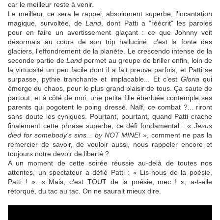
car le meilleur reste à venir.
Le meilleur, ce sera le rappel, absolument superbe, l'incantation
magique, survoltée, de
Land
, dont Patti a "réécrit" les paroles
pour en faire un avertissement glaçant : ce que Johnny voit
désormais au cours de son trip halluciné, c'est la fonte des
glaciers, l'effondrement de la planète. Le crescendo intense de la
seconde partie de
Land
permet au groupe de briller enfin, loin de
la virtuosité un peu facile dont il a fait preuve parfois, et Patti se
surpasse, pythie tranchante et implacable... Et c'est
Gloria
qui
émerge du chaos, pour le plus grand plaisir de tous. Ça saute de
partout, et à côté de moi, une petite fille éberluée contemple ses
parents qui pogotent le poing dressé. Naïf, ce combat ?... riront
sans doute les cyniques. Pourtant, pourtant, quand Patti crache
finalement cette phrase superbe, ce défi fondamental : «
Jesus
died for somebody's sins... by NOT MINE!
», comment ne pas la
remercier de savoir, de vouloir aussi, nous rappeler encore et
toujours notre devoir de liberté ?
A un moment de cette soirée réussie au-delà de toutes nos
attentes, un spectateur a défié Patti : « Lis-nous de la poésie,
Patti ! ». « Mais, c'est TOUT de la poésie, mec ! », a-t-elle
rétorqué, du tac au tac. On ne saurait mieux dire.