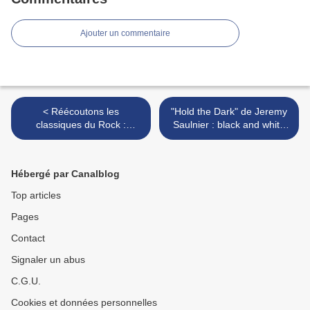
Ajouter un commentaire
< Réécoutons les
"Hold the Dark" de Jeremy
classiques du Rock :
Saulnier : black and white
"Hypnotised" de The
hell >
Undertones (1980)
Hébergé par Canalblog
Top articles
Pages
Contact
Signaler un abus
C.G.U.
Cookies et données personnelles