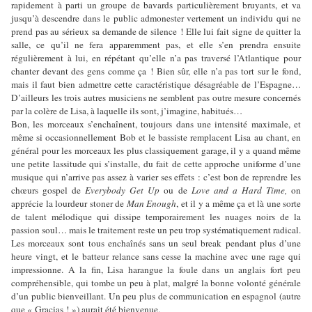
rapidement à parti un groupe de bavards particulièrement bruyants, et va
jusqu’à descendre dans le public admonester vertement un individu qui ne
prend pas au sérieux sa demande de silence ! Elle lui fait signe de quitter la
salle, ce qu’il ne fera apparemment pas, et elle s’en prendra ensuite
régulièrement à lui, en répétant qu’elle n’a pas traversé l’Atlantique pour
chanter devant des gens comme ça ! Bien sûr, elle n’a pas tort sur le fond,
mais il faut bien admettre cette caractéristique désagréable de l’Espagne…
D’ailleurs les trois autres musiciens ne semblent pas outre mesure concernés
par la colère de Lisa, à laquelle ils sont, j’imagine, habitués…
Bon, les morceaux s’enchaînent, toujours dans une intensité maximale, et
même si occasionnellement Bob et le bassiste remplacent Lisa au chant, en
général pour les morceaux les plus classiquement garage, il y a quand même
une petite lassitude qui s’installe, du fait de cette approche uniforme d’une
musique qui n’arrive pas assez à varier ses effets : c’est bon de reprendre les
chœurs gospel de
Everybody Get Up
ou de
Love and a Hard Time,
on
apprécie la lourdeur stoner de
Man Enough
, et il y a même ça et là une sorte
de talent mélodique qui dissipe temporairement les nuages noirs de la
passion soul… mais le traitement reste un peu trop systématiquement radical.
Les morceaux sont tous enchaînés sans un seul break pendant plus d’une
heure vingt, et le batteur relance sans cesse la machine avec une rage qui
impressionne. A la fin, Lisa harangue la foule dans un anglais fort peu
compréhensible, qui tombe un peu à plat, malgré la bonne volonté générale
d’un public bienveillant. Un peu plus de communication en espagnol (autre
que « Gracias ! ») aurait été bienvenue.