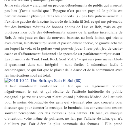
Je me suis placé – craignant un peu des débordements du public qui n’auront
pas lieu (j’avais oublié que l’Espagne n’est pas un pays où le public est
particulièrement physique dans les concerts !) - pas très judicieusement, à
l’extrême gauche de la scène incurvée de la Sala El Sol, ce qui me privera du
fait des lumières réduites de bonnes photos de Lisa et Bob, mais ce qui
protégera mon ouïe des débordements saturés de la guitare incendiaire de
Bob. Je suis juste en face du nouveau bassiste, au look latino, qui tricote
avec Stefan, le batteur surpuissant et passablement énervé, ce groove acharné
sur lequel la voix et la guitare vont pouvoir jouer à leur petit jeu de cache-
cache et d’affrontement fusionnel : le spectacle est parfaitement réjouissant !
Les chansons de "Punk Funk Rock Soul Vol. 2" – qui sera joué me semble-t-
il quasiment dans son intégrité – sont faciles à mémoriser, facile à
accompagner, ce qui fait que le plaisir de la danse et de la communion avec
les imprécations soul est total.
Il faut maintenant mentionner un fait qui va légèrement colorer
négativement le set, et qui résulte de l’attitude habituelle du public
espagnol : je me suis souvent plaint, quand j’habitais Madrid, de l’attitude
pour le moins décontractée des gens qui viennent plus aux concerts pour
discuter que pour écouter la musique, le brouhaha des conversations restant
souvent perceptible lors des morceaux plus calmes. Eh bien, ce manque
d’attention, voire même de politesse, ne fait pas l’affaire de Lisa, qui n’a
d’ailleurs pas l’air d’être la plus commode des femmes ! Elle prend