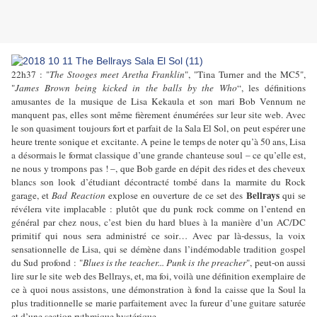
22h37 : "
The Stooges meet Aretha Franklin
", "Tina Turner and the MC5",
"
James Brown being kicked in the balls by the Who
“, les définitions
amusantes de la musique de Lisa Kekaula et son mari Bob Vennum ne
manquent pas, elles sont même fièrement énumérées sur leur site web. Avec
le son quasiment toujours fort et parfait de la Sala El Sol, on peut espérer une
heure trente sonique et excitante. A peine le temps de noter qu’à 50 ans, Lisa
a désormais le format classique d’une grande chanteuse soul – ce qu’elle est,
ne nous y trompons pas ! –, que Bob garde en dépit des rides et des cheveux
blancs son look d’étudiant décontracté tombé dans la marmite du Rock
Bellrays
garage, et
Bad Reaction
explose en ouverture de ce set des
qui se
révélera vite implacable : plutôt que du punk rock comme on l’entend en
général par chez nous, c’est bien du hard blues à la manière d’un AC/DC
primitif qui nous sera administré ce soir… Avec par là-dessus, la voix
sensationnelle de Lisa, qui se démène dans l’indémodable tradition gospel
du Sud profond : "
Blues is the teacher... Punk is the preacher
", peut-on aussi
lire sur le site web des Bellrays, et, ma foi, voilà une définition exemplaire de
ce à quoi nous assistons, une démonstration à fond la caisse que la Soul la
plus traditionnelle se marie parfaitement avec la fureur d’une guitare saturée
et d’une section rythmique hystérique.