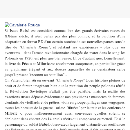
Isaac Babel
Si
est considéré comme l'un des grands écrivains russes du
XXème siècle, il n'est certes pas des plus connus, et la parution d'une
adaptation en format BD d'un certain nombre de ses nouvelles parues sous le
titre de "
Cavalerie Rouge
", et relatant ses expériences - plus que ses
aventures - dans l'armée révolutionnaire chargée de mater dans le sang les
Polonais en 1920, est plus que bienvenue. Et ce d'autant que, formellement,
Pécau
Milovic
le livre de
et
est absolument somptueux, en particulier grâce
au graphisme élégant et aux douces aquarelles de ce dessinateur serbe
jusqu'à présent "inconnu au bataillon"...
On s'attend bien sûr en ouvrant "
Cavalerie Rouge
" à des histoires pleines de
bruit et de fureur, imaginant bien que la punition du peuple polonais rétif à
la Révolution Soviétique n'allait pas être paisible, mais la réalité des
exactions russes dépasse évidemment nos prévisions : massacres de femmes,
d'enfants, de vieillards et de prêtres, viols en groupe, pillages sans vergognes,
toutes les horreurs de la guerre - même "filtrées" par le trait et les couleurs de
Milovic
-, pour malheureusement aussi convenues qu'elles soient, se
déploient dans chacun des 14 cruels récits qui composent ce recueil. Et si le
Babel
personnage du soldat
, observateur largement distancié des souffrances
des Polonais et en particulier des Juifs (peuple dont il fait pourtant partie),