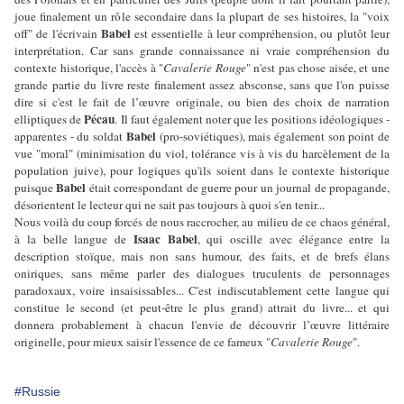
joue finalement un rôle secondaire dans la plupart de ses histoires, la "voix
Babel
off" de l'écrivain
est essentielle à leur compréhension, ou plutôt leur
interprétation. Car sans grande connaissance ni vraie compréhension du
contexte historique, l'accès à "
Cavalerie Rouge
" n'est pas chose aisée, et une
grande partie du livre reste finalement assez absconse, sans que l'on puisse
dire si c'est le fait de l’œuvre originale, ou bien des choix de narration
Pécau
elliptiques de
. Il faut également noter que les positions idéologiques -
Babel
apparentes - du soldat
(pro-soviétiques), mais également son point de
vue "moral" (minimisation du viol, tolérance vis à vis du harcèlement de la
population juive), pour logiques qu'ils soient dans le contexte historique
Babel
puisque
était correspondant de guerre pour un journal de propagande,
désorientent le lecteur qui ne sait pas toujours à quoi s'en tenir...
Nous voilà du coup forcés de nous raccrocher, au milieu de ce chaos général,
Isaac Babel
à la belle langue de
, qui oscille avec élégance entre la
description stoïque, mais non sans humour, des faits, et de brefs élans
oniriques, sans même parler des dialogues truculents de personnages
paradoxaux, voire insaisissables... C'est indiscutablement cette langue qui
constitue le second (et peut-être le plus grand) attrait du livre... et qui
donnera probablement à chacun l'envie de découvrir l’œuvre littéraire
originelle, pour mieux saisir l'essence de ce fameux "
Cavalerie Rouge
".
#Russie