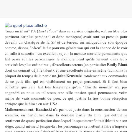
"
Sans un Bruit
" ("
A Quiet Place
" dans sa version originale, soit un titre plus
pertinent car plus paradoxal et donc menaçant) avait tout ou presque pour
devenir un classique de la SF et de terreur, un marqueur de son époque
comme, disons, "
Alien
" le fut pour ma génération qui eut la chance de le voir
en salle à sa sortie : un excellent sujet - la menace mortelle permanente que
fait peser sur les personnages le moindre bruit qu'ils feraient dans leurs
Emily Blunt
activités les plus ordinaires -, d'excellents acteurs (en particulier
dont on connaît déjà le talent), et une excellente mise en scène (au moins la
John Krasinski
plupart du temps) de la part d'un
totalement aux commandes
de ce petit film qui est visiblement un projet personnel. Et il faut bien
admettre que cela fait très longtemps qu'un "film de monstre" n'a pas
engendré en nous un tel stress, une telle tension quasi permanente, voire
même de vrais moments de peur, ce qui justifie la très bonne réception
critique que le film a eu aux USA.
Krasinski
Malheureusement,
n'a pas tout juste dans la construction de son
scénario, en particulier dans la dernière partie du film, qui détruit le
sentiment de quasi-perfection dans lequel le spectateur flottait (blotti sur son
siège, quand même...) jusque-là : les personnages se mettent à faire n'importe
quoi comme dans un "slasher" bien basique, le timing de l'action ne tient