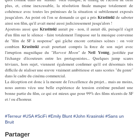
plus, et, crime inexcusable, la résolution finale manque totalement de
cohérence avec toutes les prémisses de la situation si subtilement exposés
Krasinski
jusqu'alors. Au point où l'on se demande ce qui a pris
de saboter
ainsi son film, qu'il avait mené aussi judicieusement jusqu'alors !
Krasinski
Ajoutons aussi que
aurait pu - non, il aurait dû, puisqu'il s'agit
d'un film sur le silence - faire totalement l'impasse sur la musique convenue
de "film de SF à suspense" qui gâche encore certaines scènes : on voir
Krasinski
combien
avait pourtant compris la force de son sujet avec
Neil Young
l'irruption magnifique du "
Harvest Moon
" de
, justifiée par
l'échange d'écouteurs entre les protagonistes... Quelques jump scares
triviaux, hors sujet, viennent également confirmer qu'il est désormais très
difficile de réaliser une œuvre vraiment ambitieuse et sans scories "du genre"
dans le cadre du cinéma commercial.
La déception est donc à la mesure de l'excellence du projet... mais au moins,
nous aurons vécu une belle expérience de tension extrême pendant une
bonne partie du film, ce qui est mieux que pour 99% des films récents de SF
et / ou d'horreur.
#Terreur
#USA
#SciFi
#Emily Blunt
#John Krasinski
#Sans un
Bruit
Partager