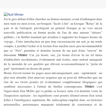
J'ai le gros défaut d'aller chercher au dernier moment, avant d'embarquer dans
mon train ou mon avion, un bouquin "facile à lire" au kiosque "Relay" de la
gare et de l'aéroport, privilégiant en général (lorsque je ne vois aucun
nouvelle publication en format poche de l'un de mes auteurs "sérieux"
préférés...) le thriller standard qui m'aidera à supporter les longues heures de
voyage... Cette introduction un peu trop circonstanciée me sert, je me rends
compte, à justifier l'achat et la lecture d'un machin aussi peu recommandable
que ce "
Nuit
", première et dernière lecture de ma part d'une "oeuvre" du
Minier
dénommé
. Car j'ai honte, oui, j'ai honte d'avoir lu un tel fatras
d'imbécilités incohérentes, évidemment mal écrites, mais surtout manquant
de la moindre de ces qualités qui élèvent occasionnellement le "polar de
gare" (justement) au dessus du genre.
Honte d'avoir tourné les pages aussi mécaniquement, sans - rapidement - ne
plus rien attendre d'un mauvais suspense qui ne pouvait déboucher que sur
l'un de ses twists pourris (et évidemment complètement illogiques) qui
Minier
semblent nécessaires à l'attrait du thriller contemporain.
, c'est
l'équivalent d'un McDo qui va perdre sa licence suite à la dernière visite de
l'inspection sanitaire : les ingrédients sont pourris (éternel retour d'un serial
killer à l'intelligence supérieure, flic indiscipliné empêtré dans ses histoires
personnelles, personnages manquant totalement de consistance et de