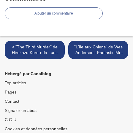
Ajouter un commentaire
< "The Third Murder" de
"L'Ile aux Chiens" de Wes
Hirokazu Kore-eda : une
Anderson : Fantastic Mr.
coquille vide trop remplie...
Dog >
Hébergé par Canalblog
Top articles
Pages
Contact
Signaler un abus
C.G.U.
Cookies et données personnelles