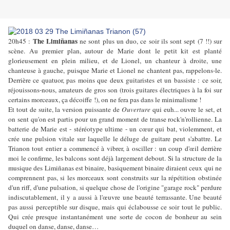
The Limiñanas
20h45 :
ne sont plus un duo, ce soir ils sont sept (7 !!) sur
scène. Au premier plan, autour de Marie dont le petit kit est planté
glorieusement en plein milieu, et de Lionel, un chanteur à droite, une
chanteuse à gauche, puisque Marie et Lionel ne chantent pas, rappelons-le.
Derrière ce quatuor, pas moins que deux guitaristes et un bassiste : ce soir,
réjouissons-nous, amateurs de gros son (trois guitares électriques à la foi sur
certains morceaux, ça décoiffe !), on ne fera pas dans le minimalisme !
Et tout de suite, la version puissante de
Ouverture
qui euh... ouvre le set, et
on sent qu'on est partis pour un grand moment de transe rock'n'rollienne. La
batterie de Marie est - stéréotype ultime - un cœur qui bat, violemment, et
crée une pulsion vitale sur laquelle le déluge de guitare peut s'abattre. Le
Trianon tout entier a commencé à vibrer, à osciller : un coup d'œil derrière
moi le confirme, les balcons sont déjà largement debout. Si la structure de la
musique des Limiñanas est binaire, basiquement binaire diraient ceux qui ne
comprennent pas, si les morceaux sont construits sur la répétition obstinée
d'un riff, d'une pulsation, si quelque chose de l'origine "garage rock" perdure
indiscutablement, il y a aussi à l'œuvre une beauté terrassante. Une beauté
pas aussi perceptible sur disque, mais qui éclabousse ce soir tout le public.
Qui crée presque instantanément une sorte de cocon de bonheur au sein
duquel on danse, danse, danse…