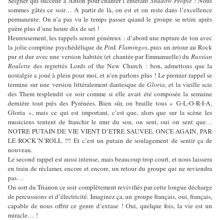
Seigner qui succède à Anton pour chanter l’entêtant
Shadow People
! Nous
sommes gâtés ce soir… A partir de là, on est et on reste dans l’excellence
permanente. On n’a pas vu le temps passer quand le groupe se retire après
guère plus d’une heure dix de set !
Heureusement, les rappels seront généreux : d’abord une rupture de ton avec
la jolie comptine psychédélique de
Pink Flamingos
, puis un retour au Rock
pur et dur avec une version habitée (et chantée par Emmanuelle) du
Russian
Roulette
des regrettés Lords of the New Church : bon, admettons que la
nostalgie a joué à plein pour moi, et n’en parlons plus ! Le premier rappel se
termine sur une version littéralement dantesque de
Gloria
, et la vieille scie
des Them resplendit ce soir comme si elle avait été composée la semaine
dernière tout près des Pyrénées. Bien sûr, on braille tous « G-L-O-R-I-A,
Gloria », mais ce qui est important, c’est que, alors que sur la scène les
musiciens tentent de franchir le mur du son, on sent, oui on sent que…
NOTRE PUTAIN DE VIE VIENT D’ETRE SAUVEE, ONCE AGAIN, PAR
LE ROCK’N’ROLL !!! Et c’est un putain de soulagement de sentir ça de
nouveau.
Le second rappel est aussi intense, mais beaucoup trop court, et nous laissera
en train de réclamer, encore et encore, un retour du groupe qui ne reviendra
pas…
On sort du Trianon ce soir complètement revivifiés par cette longue décharge
de percussions et d’électricité. Imaginez ça, un groupe français, oui, français,
capable de nous offrir ce genre d’extase ! Oui, quelque fois, la vie est un
miracle… !