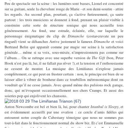
Peu de spectacle sur la scène : les lumières sont basses, Lionel est concentré
sur sa guitare, seule la chevelure rouge de Marie - et son demi-sourire - attire
les regards. Au second plan, pourtant, ça s'active furieusement, ça saute
partout : les trois musiciens se donnent à fond, prenant un plaisir visible à
construire cette sorte de structure sonique qui nous accueille tous
généreusement. Au fond, une estrade, éclairée, elle, sur laquelle le
personnage énigmatique du clip de
Dimanche
(costar-cravate un peu
ringard) vient se déhancher. Arrive justement le fameux
Dimanche
et voici
Bertrand Belin qui apparaît comme par magie sur scène à la satisfaction
générale… même si sa voix, sous-mixée, n’impressionnera pas comme sur
l’album… On se rattrape avec une superbe version de
The Gift
(bon, Peter
Hook n’est pas là, lui, il ne fallait pas rêver !), et la tension et l’enthousiasme
ne cessent de monter. La musique des Limiñanas n’explose jamais
complètement, ce qui peut en frustrer certain : non, le principe est bien de se
laisser aller à vibrer de bonheur dans ce tourbillon métronomique dont on
voudrait qu’il ne cesse jamais. Avec quand même des pulsions rock garage,
donc, qui m’évoquent occasionnellement nos chers Cramps. Et aussi des
soieries pop qui enjolivent les chansons.
Anton Newcombe est bel et bien là, lui, pour chanter
Istanbul is Sleepy
, et
est évidemment accueilli par une ovation : ce cercle d’amis fidèles qui
entourent notre couple de Cabestany témoigne que nous ne sommes pas
tout-à-fait dans le fonctionnement normal du show biz. Et c’est Emmanuelle