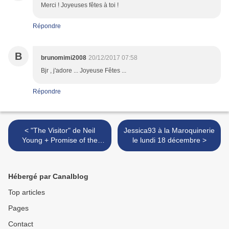
Merci ! Joyeuses fêtes à toi !
Répondre
B
brunomimi2008
20/12/2017 07:58
Bjr , j'adore ... Joyeuse Fêtes ...
Répondre
< "The Visitor" de Neil
Jessica93 à la Maroquinerie
Young + Promise of the
le lundi 18 décembre >
Real : "Making America
Great" (sic)
Hébergé par Canalblog
Top articles
Pages
Contact