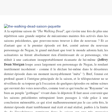
A la septième saison de "
The Walking Dead
", qui s'avère une fois de plus une
répétition sans grande surprise de mécanismes maintes fois activés dans les
saisons précédentes, que pouvons-nous trouver à dire de nouveau ? Et ce
d'autant que si le premier épisode est fort, centré autour du nouveau
personnage de Negan, le grand méchant que tout le monde adorera haïr, les
scénaristes ne feront absolument rien d'intéressant de ce personnage, vite
Jeffrey
réduit à une caricature insupportablement ricanante de lui-même (
Dean Morgan
loupe assez largement son personnage de Negan, le rendant
inutilement incohérent - comme il le déclare lui-même dans le désastreux
dernier épisode dans un moment incroyablement "méta" !). Bref, l'ennui est
profond quant à l'intrigue principale de la saison, et le téléspectateur ne se
réveillera de sa torpeur qu'à l'occasion de quelques épisodes ou même scènes
qui ouvrent des voies nouvelles, comme tout ce qui touche au "Royaume" ou
bien au peuple "gothique" vivant dans le dépotoir. Il faut aussi convenir que
les saisons précédentes rattrapaient leurs passages à vide grâce à une
conclusion mémorable, ce qui n'est malheureusement pas le cas cette fois, le
dernier épisode étant terriblement mal écrit et mal réalisé, parfois à la limite
de de l'incohérence, terminant donc la saison sur une très mauvaise