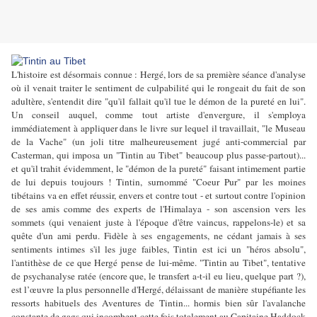
L'histoire est désormais connue : Hergé, lors de sa première séance d'analyse
où il venait traiter le sentiment de culpabilité qui le rongeait du fait de son
adultère, s'entendit dire "qu'il fallait qu'il tue le démon de la pureté en lui".
Un conseil auquel, comme tout artiste d'envergure, il s'employa
immédiatement à appliquer dans le livre sur lequel il travaillait, "le Museau
de la Vache" (un joli titre malheureusement jugé anti-commercial par
Casterman, qui imposa un "Tintin au Tibet" beaucoup plus passe-partout)...
et qu'il trahit évidemment, le "démon de la pureté" faisant intimement partie
de lui depuis toujours ! Tintin, surnommé "Coeur Pur" par les moines
tibétains va en effet réussir, envers et contre tout - et surtout contre l'opinion
de ses amis comme des experts de l'Himalaya - son ascension vers les
sommets (qui venaient juste à l'époque d'être vaincus, rappelons-le) et sa
quête d'un ami perdu. Fidèle à ses engagements, ne cédant jamais à ses
sentiments intimes s'il les juge faibles, Tintin est ici un "héros absolu",
l'antithèse de ce que Hergé pense de lui-même. "Tintin au Tibet", tentative
de psychanalyse ratée (encore que, le transfert a-t-il eu lieu, quelque part ?),
est l’œuvre la plus personnelle d'Hergé, délaissant de manière stupéfiante les
ressorts habituels des Aventures de Tintin... hormis bien sûr l'avalanche
constante de gags qui incombent cette fois totalement au Capitaine Haddock