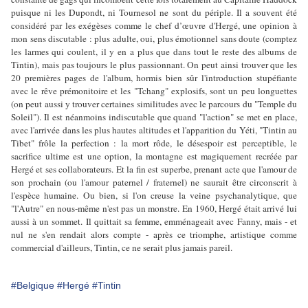
puisque ni les Dupondt, ni Tournesol ne sont du périple. Il a souvent été
considéré par les exégèses comme le chef d’œuvre d'Hergé, une opinion à
mon sens discutable : plus adulte, oui, plus émotionnel sans doute (comptez
les larmes qui coulent, il y en a plus que dans tout le reste des albums de
Tintin), mais pas toujours le plus passionnant. On peut ainsi trouver que les
20 premières pages de l'album, hormis bien sûr l'introduction stupéfiante
avec le rêve prémonitoire et les "Tchang" explosifs, sont un peu longuettes
(on peut aussi y trouver certaines similitudes avec le parcours du "Temple du
Soleil"). Il est néanmoins indiscutable que quand "l'action" se met en place,
avec l'arrivée dans les plus hautes altitudes et l'apparition du Yéti, "Tintin au
Tibet" frôle la perfection : la mort rôde, le désespoir est perceptible, le
sacrifice ultime est une option, la montagne est magiquement recréée par
Hergé et ses collaborateurs. Et la fin est superbe, prenant acte que l'amour de
son prochain (ou l'amour paternel / fraternel) ne saurait être circonscrit à
l'espèce humaine. Ou bien, si l'on creuse la veine psychanalytique, que
"l'Autre" en nous-même n'est pas un monstre. En 1960, Hergé était arrivé lui
aussi à un sommet. Il quittait sa femme, emménageait avec Fanny, mais - et
nul ne s'en rendait alors compte - après ce triomphe, artistique comme
commercial d'ailleurs, Tintin, ce ne serait plus jamais pareil.
#Belgique
#Hergé
#Tintin