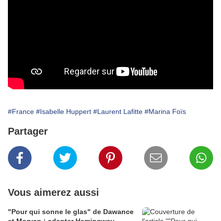
#France
#Isabelle Huppert
#Laurent Lafitte
#Marina Foïs
Partager
Vous aimerez aussi
"Pour qui sonne le glas" de Dawance
et Morvan : adapter Hemingway…