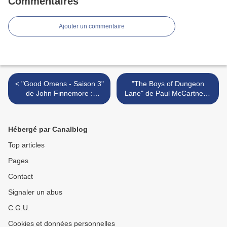
Commentaires
Ajouter un commentaire
< "Good Omens - Saison 3"
"The Boys of Dungeon
de John Finnemore :
Lane" de Paul McCartney :
malgré tout...
faire danser les fantômes >
Hébergé par Canalblog
Top articles
Pages
Contact
Signaler un abus
C.G.U.
Cookies et données personnelles