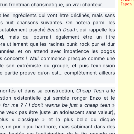
Japon
d’un frontman charismatique, un vrai chanteur.
s les ingrédients qui vont être déclinés, mais sans
les huit chansons suivantes. On notera parmi les
doutablement psyché
Beach Death
, qui rappelle les
rd
, mais qui pourrait également être un titre
era utilement que les racines punk rock pur et dur
 années, et on attend avec impatience les pogos
s concerts !
Wall
commence presque comme une
 le son extrémiste du groupe, et puis l’explosion
e partie prouve qu’on est… complètement ailleurs
orités et dans sa construction,
Cheap Teen
a le
stion existentielle qui semble ronger Enzo et le
n for me ? / I don’t wanna be just a cheap teen
»
 ne veux pas être juste un adolescent sans valeur),
plus « classique » et la plus belle du disque
te, un pur bijou hardcore, mais s’abîmant dans des
n hantée par l’anticipation de la fin, noyade ou