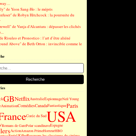
gway…
ly" de Yeon Sang-Ho : le mépris
nfuser" de Robyn Hitchcock : la poursuite du
r
ewell" de Vanja d'Alcantara : dépasser les clichés
...
de Risuleo et Pronostico : l’art d’être aliéné
ound Above" de Beth Orton : invincible comme le
che
ies
GB
Netflix
ck
Australie
Espionnage
Neil Young
Paris
Comédies
Canada
Fantastique
e
Animation
USA
France
Corée du Sud
V
Espagne
Romans de Gare
Polar scandinave
lers
Action
Amazon Prime
Horreur
HBO
Serial Killer
Revoyons les classiques du cinéma
antasy