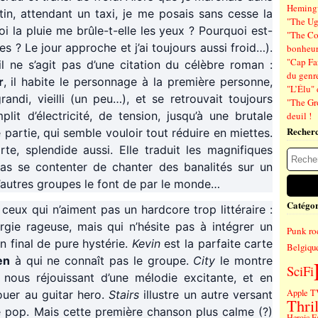
Hemin
n, attendant un taxi, je me posais sans cesse la
"The Ug
 la pluie me brûle-t-elle les yeux ? Pourquoi est-
"The Co
 ? Le jour approche et j’ai toujours aussi froid…).
bonheu
"Cap Far
 il ne s’agit pas d’une citation du célèbre roman :
du genre
r
, il habite le personnage à la première personne,
"L’Élu" 
ndi, vieilli (un peu…), et se retrouvait toujours
"The Gr
it d’électricité, de tension, jusqu’à une brutale
deuil !
Recher
partie, qui semble vouloir tout réduire en miettes.
orte, splendide aussi. Elle traduit les magnifiques
as se contenter de chanter des banalités sur un
’autres groupes le font de par le monde…
Catégor
 ceux qui n’aiment pas un hardcore trop littéraire :
rgie rageuse, mais qui n’hésite pas à intégrer un
Punk ro
n final de pure hystérie.
Kevin
est la parfaite carte
Belgiqu
en
à qui ne connaît pas le groupe.
City
le montre
SciFi
nous réjouissant d’une mélodie excitante, et en
Apple T
ouer au guitar hero.
Stairs
illustre un autre versant
Thril
 pop. Mais cette première chanson plus calme (?)
Heroic F