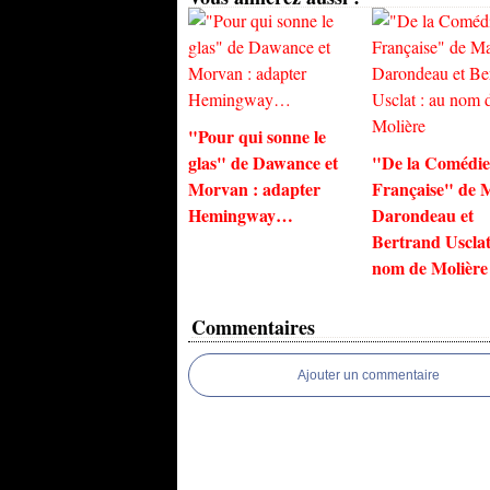
"Pour qui sonne le
glas" de Dawance et
"De la Comédie
Morvan : adapter
Française" de 
Hemingway…
Darondeau et
Bertrand Usclat
nom de Molière
Commentaires
Ajouter un commentaire