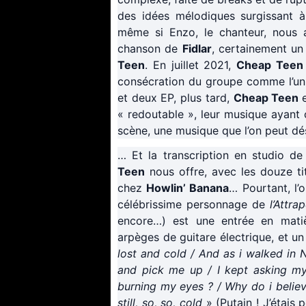
des idées mélodiques surgissant à
même si Enzo, le chanteur, nous 
chanson de
Fidlar
, certainement un
Teen
. En juillet 2021,
Cheap Teen
consécration du groupe comme l’un
et deux EP, plus tard,
Cheap Teen
« redoutable », leur musique ayant 
scène, une musique que l’on peut dés
… Et la transcription en studio d
Teen
nous offre, avec les douze t
chez
Howlin’ Banana
… Pourtant, l’
célébrissime personnage de
l’Attra
encore…) est une entrée en matiè
arpèges de guitare électrique, et u
lost and cold / And as i walked in
and pick me up / I kept asking my
burning my eyes ? / Why do i believ
still, so, so, cold
» (Putain ! J’étais