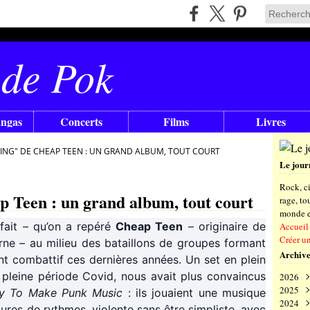
 de Pok
angas
Concerts
Films
Livres
ING" DE CHEAP TEEN : UN GRAND ALBUM, TOUT COURT
Le jour
Rock, ci
 Teen : un grand album, tout court
rage, t
monde en
fait – qu’on a repéré
Cheap Teen
– originaire de
Accueil
Créer u
rne – au milieu des bataillons de groupes formant
Archive
nt combattif ces dernières années. Un set en plein
 pleine période Covid, nous avait plus convaincus
2026
2025
Aoû
y To Make Punk Music
: ils jouaient une musique
2024
Juil
Déc
ures de rythmes, violente sans être simpliste, avec