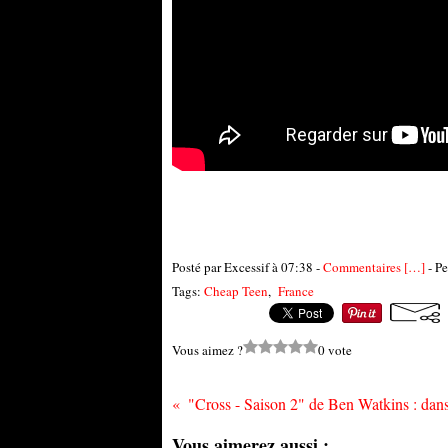
Posté par Excessif à 07:38 -
Commentaires [
…
]
- Pe
Tags:
Cheap Teen
,
France
Vous aimez ?
0 vote
Vous aimerez aussi :