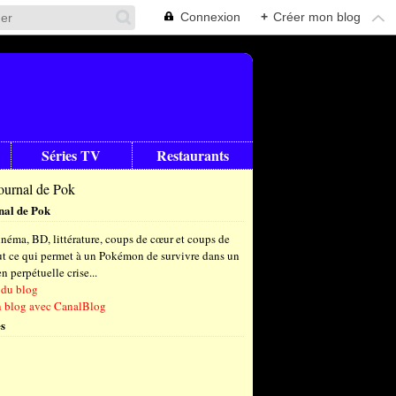
Connexion
+
Créer mon blog
Séries TV
Restaurants
nal de Pok
néma, BD, littérature, coups de cœur et coups de
out ce qui permet à un Pokémon de survivre dans un
 perpétuelle crise...
 du blog
n blog avec CanalBlog
s
t
(6)
let
embre
(25)
(23)