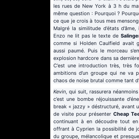
les rues de New York à 3 h du mati
même question : Pourquoi ? Pourquoi
ce que je crois à tous mes mensonges
Malgré la similitude d’états d’âme,
Enzo ne lit pas le texte de
Salinge
comme si Holden Caulfield avait gra
aussi paumé. Puis le morceau s’empl
explosion hardcore dans sa dernière 
C’est une introduction très, très f
ambitions d’un groupe qui ne va p
chaos de noise brutal comme tant d
Kevin
, qui suit, rassurera néanmoins
c’est une bombe réjouissante d’éne
break « jazzy » déstructuré, avant u
de visite pour présenter
Cheap Te
continuant à en découdre tout en 
offrant à Cyprien la possibilité de j
du groupe, mélancolique et presque