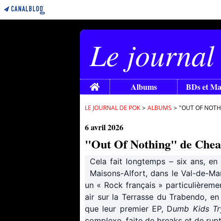
Le journal
Home
Albums
BDs et M
LE JOURNAL DE POK
>
ALBUMS
>
"OUT OF NOTH
6 avril 2026
"Out Of Nothing" de Cheap
Cela fait longtemps – six ans, en 
Maisons-Alfort, dans le Val-de-Ma
un « Rock français » particulièreme
air sur la Terrasse du Trabendo, en
que leur premier EP, D
umb Kids Tr
complexe, faite de breaks et de rupt