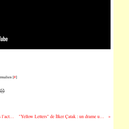
rmalien [
#
]
"Cross - Saison 2" de Ben Watkins : dans l’actualité !
"Yellow Letters" de İlker Çatak : un drame universel