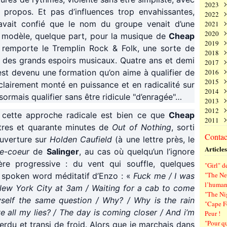
2023
Juin
Nov
Déc
 propos. Et pas d’influences trop envahissantes,
2022
Mai
Oct
Nov
Déc
avait confié que le nom du groupe venait d’une
2021
Avri
Sep
Oct
Nov
Déc
2020
Mar
Aoû
Sep
Oct
Nov
Déc
 modèle, quelque part, pour la musique de
Cheap
2019
Févr
Juil
Aoû
Sep
Oct
Nov
Déc
remporte le Tremplin Rock & Folk, une sorte de
2018
Janv
Juin
Juil
Aoû
Sep
Oct
Nov
Déc
 des grands espoirs musicaux. Quatre ans et demi
2017
Mai
Juin
Juil
Aoû
Sep
Oct
Nov
Déc
est devenu une formation qu’on aime à qualifier de
2016
Avri
Mai
Juin
Juil
Aoû
Sep
Oct
Nov
Déc
2015
Mar
Avri
Mai
Juin
Juil
Aoû
Sep
Oct
Nov
Déc
clairement monté en puissance et en radicalité sur
2014
Févr
Mar
Avri
Mai
Juin
Juil
Aoû
Sep
Oct
Nov
Déc
ormais qualifier sans être ridicule "d’enragée"…
2013
Janv
Févr
Mar
Avri
Mai
Juin
Juil
Aoû
Sep
Oct
Nov
Déc
2012
Janv
Févr
Mar
Avri
Mai
Juin
Juil
Aoû
Sep
Oct
Nov
Déc
e cette approche radicale est bien ce que
Cheap
2011
Janv
Févr
Mar
Avri
Mai
Juin
Juil
Aoû
Sep
Oct
Nov
Déc
itres et quarante minutes de
Out of Nothing
, sorti
Janv
Févr
Mar
Avri
Mai
Juin
Juil
Aoû
Sep
Oct
Nov
Déc
Contact
ouverture sur
Holden Caufield
(à une lettre près, le
Janv
Févr
Mar
Avri
Mai
Juin
Juil
Aoû
Sep
Oct
Nov
Articles
Janv
Févr
Mar
Avri
Mai
Juin
Juil
Aoû
Sep
pe-coeur
de
Salinger
, au cas où quelqu’un l’ignore
Janv
Févr
Mar
Avri
Mai
Juin
Juil
Aoû
re progressive : du vent qui souffle, quelques
"Girl" d
Janv
Févr
Mar
Avri
Mai
Juin
Juil
"The New
n spoken word méditatif d’Enzo : «
Fuck me / I was
Janv
Févr
Mar
Avri
Mai
Juin
l’human
 New York City at 3am / Waiting for a cab to come
Janv
Févr
Mar
Avri
Mai
"The Ni
Janv
Févr
Mar
Avri
self the same question / Why? / Why is the rain
"Cape F
Janv
Févr
Mar
e all my lies? / The day is coming closer / And i’m
Peur !
Janv
Févr
"Pour q
 perdu et transi de froid. Alors que je marchais dans
Janv