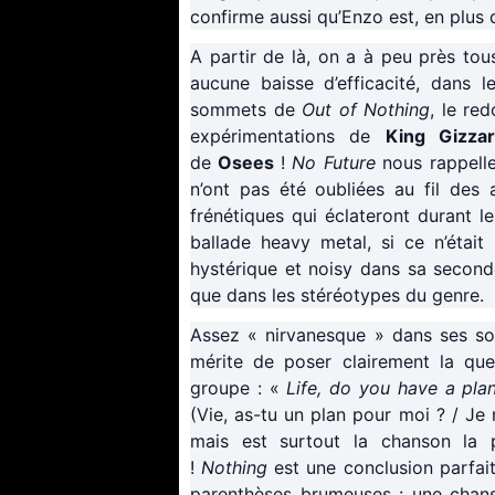
confirme aussi qu’Enzo est, en plus 
A partir de là, on a à peu près tou
aucune baisse d’efficacité, dans 
sommets de
Out of Nothing
, le re
expérimentations de
King Gizza
de
Osees
!
No Future
nous rappell
n’ont pas été oubliées au fil des
frénétiques qui éclateront durant le
ballade heavy metal, si ce n’était
hystérique et noisy dans sa second
que dans les stéréotypes du genre.
Assez « nirvanesque » dans ses son
mérite de poser clairement la que
groupe : «
Life, do you have a pla
(Vie, as-tu un plan pour moi ? / Je
mais est surtout la chanson la 
!
Nothing
est une conclusion parfai
parenthèses brumeuses : une chanso