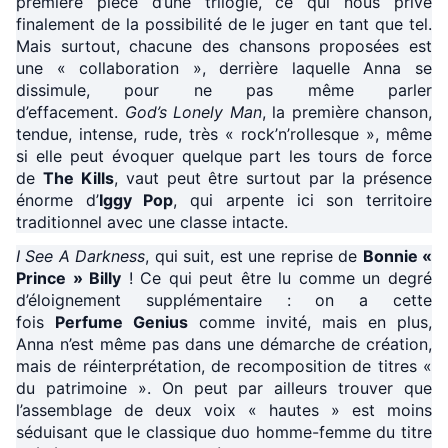
première pièce d’une trilogie, ce qui nous prive
finalement de la possibilité de le juger en tant que tel.
Mais surtout, chacune des chansons proposées est
une « collaboration », derrière laquelle Anna se
dissimule, pour ne pas même parler
d’effacement.
God’s Lonely Man
, la première chanson,
tendue, intense, rude, très « rock’n’rollesque », même
si elle peut évoquer quelque part les tours de force
de
The Kills
, vaut peut être surtout par la présence
énorme d’
Iggy Pop
, qui arpente ici son territoire
traditionnel avec une classe intacte.
I See A Darkness
, qui suit, est une reprise de
Bonnie «
Prince » Billy
! Ce qui peut être lu comme un degré
d’éloignement supplémentaire : on a cette
fois
Perfume Genius
comme invité, mais en plus,
Anna n’est même pas dans une démarche de création,
mais de réinterprétation, de recomposition de titres «
du patrimoine ». On peut par ailleurs trouver que
l’assemblage de deux voix « hautes » est moins
séduisant que le classique duo homme-femme du titre