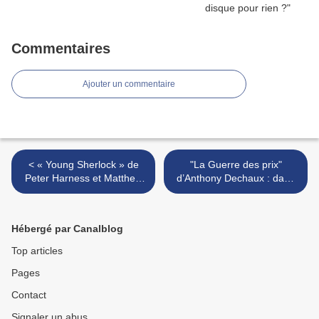
Commentaires
Ajouter un commentaire
< « Young Sherlock » de
"La Guerre des prix"
Peter Harness et Matthew
d’Anthony Dechaux : dans
Parkhill : Holmes avant
la gueule du loup… >
Holmes
Hébergé par Canalblog
Top articles
Pages
Contact
Signaler un abus