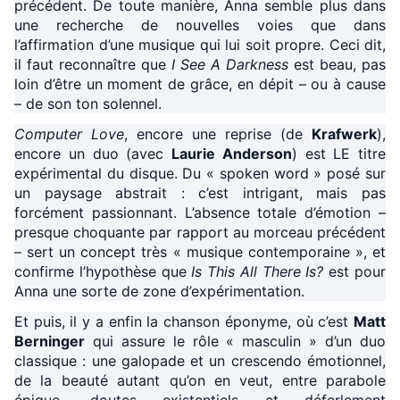
précédent. De toute manière, Anna semble plus dans
une recherche de nouvelles voies que dans
l’affirmation d’une musique qui lui soit propre. Ceci dit,
il faut reconnaître que
I See A Darkness
est beau, pas
loin d’être un moment de grâce, en dépit – ou à cause
– de son ton solennel.
Computer Love
, encore une reprise (de
Krafwerk
),
encore un duo (avec
Laurie Anderson
) est LE titre
expérimental du disque. Du « spoken word » posé sur
un paysage abstrait : c’est intrigant, mais pas
forcément passionnant. L’absence totale d’émotion –
presque choquante par rapport au morceau précédent
– sert un concept très « musique contemporaine », et
confirme l’hypothèse que
Is This All There Is?
est pour
Anna une sorte de zone d’expérimentation.
Et puis, il y a enfin la chanson éponyme, où c’est
Matt
Berninger
qui assure le rôle « masculin » d’un duo
classique : une galopade et un crescendo émotionnel,
de la beauté autant qu’on en veut, entre parabole