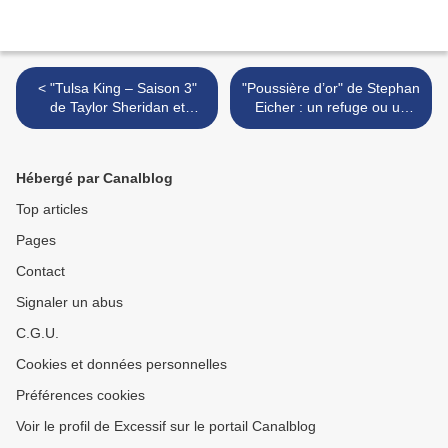
< "Tulsa King – Saison 3"
"Poussière d’or" de Stephan
de Taylor Sheridan et
Eicher : un refuge ou un
Terence Winter : un
repli ? >
bourbon, une bière…
Hébergé par Canalblog
Top articles
Pages
Contact
Signaler un abus
C.G.U.
Cookies et données personnelles
Préférences cookies
Voir le profil de Excessif sur le portail Canalblog