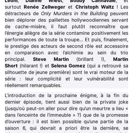
Leoni
,
Dianne Wiest
,
Bobby Cannavale
, et
surtout
Renée Zellweger
et
Christoph Waltz
! Les
détracteurs de
Only Murders in the Building
peuvent
bien déplorer des paillettes hollywoodiennes servant
de cache-misère, il faut plutôt reconnaître que
l’énergie allègre de la série contamine positivement les
performances de toute la troupe… Et puis, finalement,
le prestige des acteurs de second rôle est accessoire
en comparaison avec l’alchimie au sein du trio
principal.
Steve Martin
(brillant !),
Martin
Short
(hilarant !) et
Selena Gomez
(qui a retrouvé sa
silhouette de jeune première) sont le vrai moteur de la
série : leur complicité et leur vulnérabilité sont
réellement remarquables.
L’introduction de la prochaine énigme, à la fin du
dernier épisode, tient aussi bien de la private joke
(jusqu’où peut-on aller pour dire qu’un meurtre a lieu «
dans l’enceinte de l’immeuble » ?) que de la promesse
d’ouverture : il est bien possible qu’une partie de la
saison 6, qui devrait a priori être la dernière, se