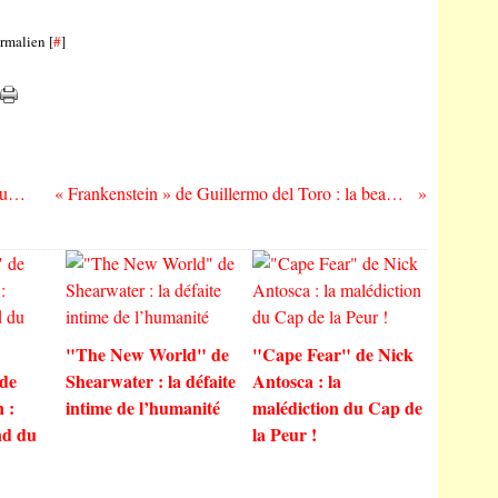
rmalien [
#
]
Réécoutons les Classiques du Rock : "Drums and Wires" de XTC (1979)
« Frankenstein » de Guillermo del Toro : la beauté et la fragilité d’un monstre…
"The New World" de
"Cape Fear" de Nick
 de
Shearwater : la défaite
Antosca : la
 :
intime de l’humanité
malédiction du Cap de
nd du
la Peur !