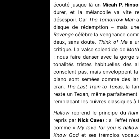
écouté jusque-là un
Micah P. Hinso
durer, et la mélancolie va vite r
désespoir. Car
The Tomorrow Man
a
disque de rédemption – mais une
Revenge
célèbre la vengeance comm
deux, sans doute.
Think of Me
a u
critique. La valse splendide de
Moth
: nous faire danser avec la gorge s
tonalités tristes habituelles des
consolent pas, mais enveloppent la
piano sont semées comme des larm
cran.
The Last Train to Texas
, la f
reste un Texan, même parfaitement 
remplaçant les cuivres classiques à 
Hallow
reprend le principe du
Runn
repris par
Nick Cave
) : si l’effet n’
comme «
My love for you is hallow
Know God
et ses trémolos vocaux