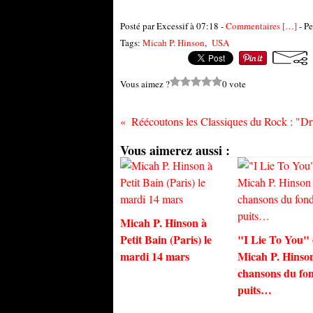
Posté par Excessif à 07:18 -
Commentaires [
…
]
- Pe
Tags:
Micah P. Hinson
,
USA
Vous aimez ?
0 vote
Vous aimerez aussi :
Micah P. Hinson à
Petit Bain (Paris) le
"I Lie To You"
mardi 14 mars
Micah P. Hinson
chansons du fo
puits…