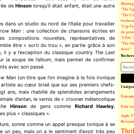
Hemin
érée de
Hinson
lorsqu’il était enfant, était une autre
"The Ug
"The Co
bonheu
 dans un studio du nord de l’Italie pour travailler
"Cap Far
rrow Man
: une collection de chansons écrites en
du genre
"L’Élu" 
s compositions nouvelles, représentatives de
"The Gr
emble être « sorti du trou », en partie grâce à son
deuil !
 il y a l’exception du classique country
The Last
Recher
sur la soupe de l’album, mais permet de confirmer
nts avec son passé.
ow Man
(un titre que l’on imagine à la fois ironique
e artiste au cœur brisé que sur ses premiers chefs-
Catégor
ingt ans, mais rhabillé de splendides arrangements
Espionn
nimale d’antan, le vernis de « crooner mélancolique
che
Hinson
de gens comme
Richard Hawley
,
Polar sc
s plus « classiques ».
Apple T
Revoyons
rture, sonne comme un appel presque tonique à se
Thril
ère un peu, mais on a le sentiment d’avoir très peu