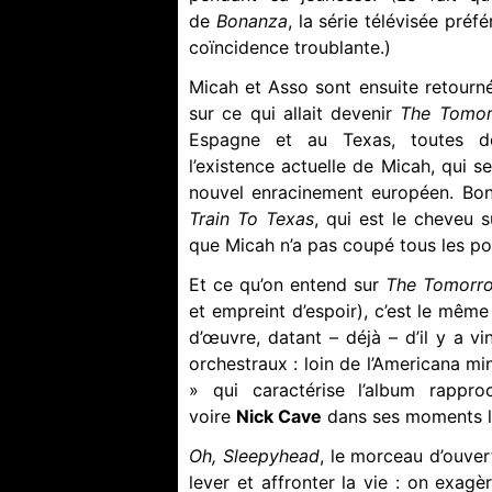
de
Bonanza
, la série télévisée préf
coïncidence troublante.)
Micah et Asso sont ensuite retournés
sur ce qui allait devenir
The Tomo
Espagne et au Texas, toutes de
l’existence actuelle de Micah, qui s
nouvel enracinement européen. Bon,
Train To Texas
, qui est le cheveu 
que Micah n’a pas coupé tous les po
Et ce qu’on entend sur
The Tomorr
et empreint d’espoir), c’est le mêm
d’œuvre, datant – déjà – d’il y a v
orchestraux : loin de l’Americana mi
» qui caractérise l’album rappro
voire
Nick Cave
dans ses moments le
Oh, Sleepyhead
, le morceau d’ouve
lever et affronter la vie : on exag