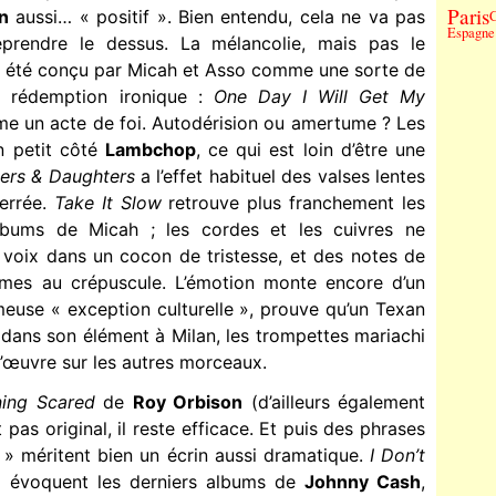
Paris
n
aussi… « positif ». Bien entendu, cela ne va pas
C
Espagne
eprendre le dessus. La mélancolie, mais pas le
 été conçu par Micah et Asso comme une sorte de
 rédemption ironique :
One Day I Will Get My
e un acte de foi. Autodérision ou amertume ? Les
n petit côté
Lambchop
, ce qui est loin d’être une
ers & Daughters
a l’effet habituel des valses lentes
errée.
Take It Slow
retrouve plus franchement les
 albums de Micah ; les cordes et les cuivres ne
 voix dans un cocon de tristesse, et des notes de
es au crépuscule. L’émotion monte encore d’un
ameuse « exception culturelle », prouve qu’un Texan
dans son élément à Milan, les trompettes mariachi
l’œuvre sur les autres morceaux.
ing Scared
de
Roy Orbison
(d’ailleurs également
est pas original, il reste efficace. Et puis des phrases
» méritent bien un écrin aussi dramatique.
I Don’t
 évoquent les derniers albums de
Johnny Cash
,