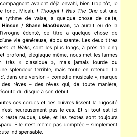
accompagnent avaient déjà envahi, bien trop tôt, le
e fond, Micah.
I Thought I Was The One
est une
re rythme de valse, a quelque chose de celte,
. Hinson
/
Shane MacGowan
, ça aurait eu de la
’ivrogne édenté, ce titre a quelque chose de
d’une vie généreuse, éblouissante. Les deux titres
here
et
Walls
, sont les plus longs, à près de cinq
 et profond, élégiaque même, nous met les larmes
n très « classique », mais jamais lourde ou
’une splendeur terrible, mais toute en retenue. La
ad
, dans une version « comédie musicale », marque
des rêves – des rêves qui, de toute manière,
l’écoute du disque à son début.
outes ces cordes et ces cuivres lissent la rugosité
 n’est heureusement pas le cas. Et si tout est ici
x reste rauque, usée, et les textes sont toujours
disparu. Elle n’est même pas domptée – simplement
te indispensable.