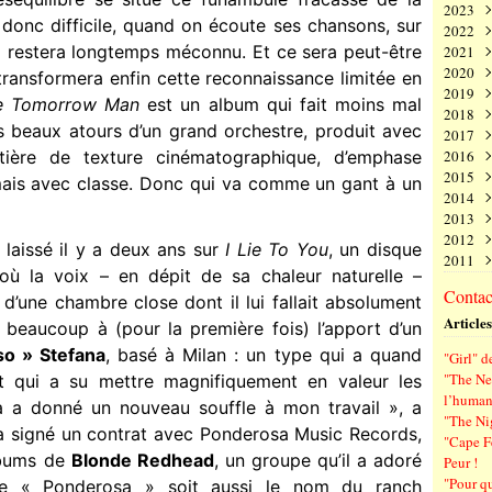
2023
Juin
Nov
Déc
donc difficile, quand on écoute ses chansons, sur
2022
Mai
Oct
Nov
Déc
il restera longtemps méconnu. Et ce sera peut-être
2021
Avri
Sep
Oct
Nov
Déc
2020
Mar
Aoû
Sep
Oct
Nov
Déc
 transformera enfin cette reconnaissance limitée en
2019
Févr
Juil
Aoû
Sep
Oct
Nov
Déc
e Tomorrow Man
est un album qui fait moins mal
2018
Janv
Juin
Juil
Aoû
Sep
Oct
Nov
Déc
es beaux atours d’un grand orchestre, produit avec
2017
Mai
Juin
Juil
Aoû
Sep
Oct
Nov
Déc
atière de texture cinématographique, d’emphase
2016
Avri
Mai
Juin
Juil
Aoû
Sep
Oct
Nov
Déc
2015
Mar
Avri
Mai
Juin
Juil
Aoû
Sep
Oct
Nov
Déc
 mais avec classe. Donc qui va comme un gant à un
2014
Févr
Mar
Avri
Mai
Juin
Juil
Aoû
Sep
Oct
Nov
Déc
2013
Janv
Févr
Mar
Avri
Mai
Juin
Juil
Aoû
Sep
Oct
Nov
Déc
2012
Janv
Févr
Mar
Avri
Mai
Juin
Juil
Aoû
Sep
Oct
Nov
Déc
 laissé il y a deux ans sur
I Lie To You
, un disque
2011
Janv
Févr
Mar
Avri
Mai
Juin
Juil
Aoû
Sep
Oct
Nov
Déc
où la voix – en dépit de sa chaleur naturelle –
Janv
Févr
Mar
Avri
Mai
Juin
Juil
Aoû
Sep
Oct
Nov
Déc
Contact
 d’une chambre close dont il lui fallait absolument
Janv
Févr
Mar
Avri
Mai
Juin
Juil
Aoû
Sep
Oct
Nov
Articles
Janv
Févr
Mar
Avri
Mai
Juin
Juil
Aoû
Sep
 beaucoup à (pour la première fois) l’apport d’un
Janv
Févr
Mar
Avri
Mai
Juin
Juil
Aoû
so » Stefana
, basé à Milan : un type qui a quand
"Girl" d
Janv
Févr
Mar
Avri
Mai
Juin
Juil
"The New
et qui a su mettre magnifiquement en valeur les
Janv
Févr
Mar
Avri
Mai
Juin
l’human
a a donné un nouveau souffle à mon travail », a
Janv
Févr
Mar
Avri
Mai
"The Ni
Janv
Févr
Mar
Avri
 a signé un contrat avec Ponderosa Music Records,
"Cape F
Janv
Févr
Mar
lbums de
Blonde Redhead
, un groupe qu’il a adoré
Peur !
Janv
Févr
"Pour q
que « Ponderosa » soit aussi le nom du ranch
Janv