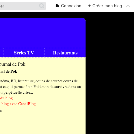
Connexion
+
Créer mon blog
Séries TV
Restaurants
nal de Pok
néma, BD, littérature, coups de cœur et coups de
out ce qui permet à un Pokémon de survivre dans un
 perpétuelle crise...
 du blog
n blog avec CanalBlog
s
t
(6)
let
embre
(25)
(23)