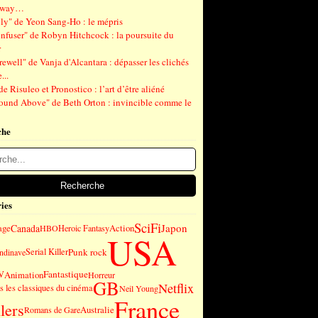
gway…
ly" de Yeon Sang-Ho : le mépris
nfuser" de Robyn Hitchcock : la poursuite du
r
ewell" de Vanja d'Alcantara : dépasser les clichés
...
de Risuleo et Pronostico : l’art d’être aliéné
ound Above" de Beth Orton : invincible comme le
che
ies
SciFi
Japon
Canada
age
Action
HBO
Heroic Fantasy
USA
Punk rock
Serial Killer
andinave
Fantastique
V
Animation
Horreur
GB
Netflix
 les classiques du cinéma
Neil Young
France
lers
Australie
Romans de Gare