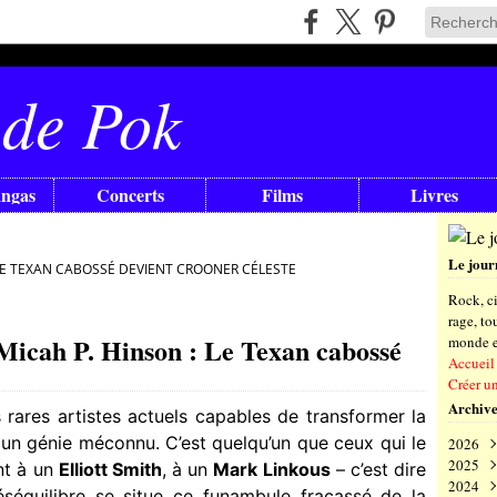
 de Pok
angas
Concerts
Films
Livres
Le jour
LE TEXAN CABOSSÉ DEVIENT CROONER CÉLESTE
Rock, ci
rage, t
cah P. Hinson : Le Texan cabossé
monde en
Accueil
Créer u
Archive
s rares artistes actuels capables de transformer la
 un génie méconnu. C’est quelqu’un que ceux qui le
2026
2025
Aoû
t à un
Elliott Smith
, à un
Mark Linkous
– c’est dire
2024
Juil
Déc
séquilibre se situe ce funambule fracassé de la