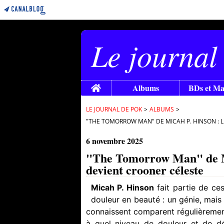
Le journal
Home
Albums
BDs et M
LE JOURNAL DE POK
>
ALBUMS
>
"THE TOMORROW MAN" DE MICAH P. HINSON : 
6 novembre 2025
"The Tomorrow Man" de Mi
devient crooner céleste
Micah P. Hinson
fait partie de ce
douleur en beauté : un génie, mais
connaissent comparent régulièremen
à quel niveau de douleur et de dé