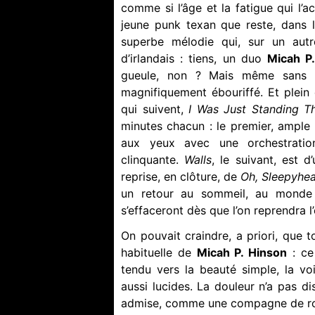
comme si l’âge et la fatigue qui l’
jeune punk texan que reste, dans l
superbe mélodie qui, sur un aut
d’irlandais : tiens, un duo
Micah P
gueule, non ? Mais même sans l
magnifiquement ébouriffé. Et plein 
qui suivent,
I Was Just Standing T
minutes chacun : le premier, ample
aux yeux avec une orchestratio
clinquante.
Walls
, le suivant, est d
reprise, en clôture, de
Oh, Sleepyhe
un retour au sommeil, au monde 
s’effaceront dès que l’on reprendra 
On pouvait craindre, a priori, que t
habituelle de
Micah P. Hinson
: ce
tendu vers la beauté simple, la voi
aussi lucides. La douleur n’a pas 
admise, comme une compagne de rou