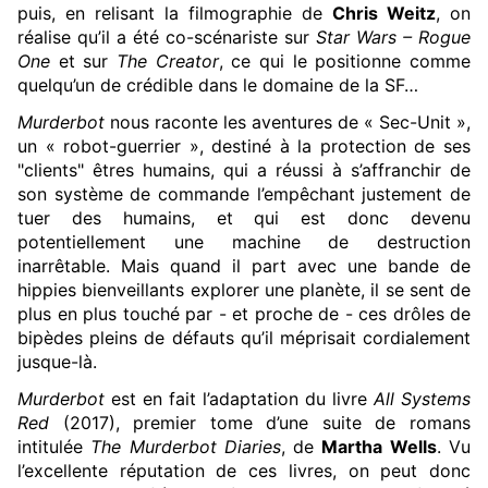
puis, en relisant la filmographie de
Chris Weitz
, on
réalise qu’il a été co-scénariste sur
Star Wars – Rogue
One
et sur
The Creator
, ce qui le positionne comme
quelqu’un de crédible dans le domaine de la SF…
Murderbot
nous raconte les aventures de « Sec-Unit »,
un « robot-guerrier », destiné à la protection de ses
"clients" êtres humains, qui a réussi à s’affranchir de
son système de commande l’empêchant justement de
tuer des humains, et qui est donc devenu
potentiellement une machine de destruction
inarrêtable. Mais quand il part avec une bande de
hippies bienveillants explorer une planète, il se sent de
plus en plus touché par - et proche de - ces drôles de
bipèdes pleins de défauts qu’il méprisait cordialement
jusque-là.
Murderbot
est en fait l’adaptation du livre
All Systems
Red
(2017), premier tome d’une suite de romans
intitulée
The Murderbot Diaries
, de
Martha Wells
. Vu
l’excellente réputation de ces livres, on peut donc