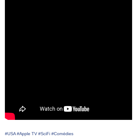
#USA
#Apple TV
#SciFi
#Comédies