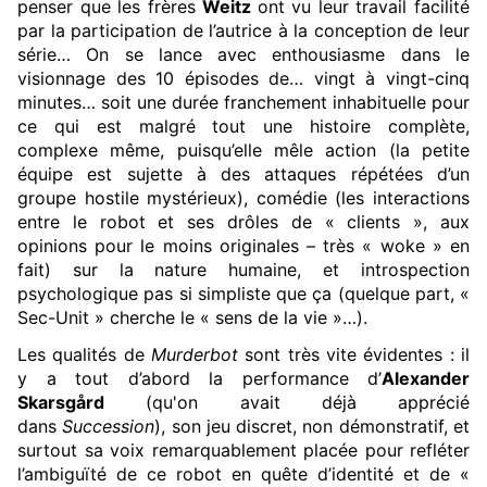
penser que les frères
Weitz
ont vu leur travail facilité
par la participation de l’autrice à la conception de leur
série… On se lance avec enthousiasme dans le
visionnage des 10 épisodes de… vingt à vingt-cinq
minutes… soit une durée franchement inhabituelle pour
ce qui est malgré tout une histoire complète,
complexe même, puisqu’elle mêle action (la petite
équipe est sujette à des attaques répétées d’un
groupe hostile mystérieux), comédie (les interactions
entre le robot et ses drôles de « clients », aux
opinions pour le moins originales – très « woke » en
fait) sur la nature humaine, et introspection
psychologique pas si simpliste que ça (quelque part, «
Sec-Unit » cherche le « sens de la vie »…).
Les qualités de
Murderbot
sont très vite évidentes : il
y a tout d’abord la performance d’
Alexander
Skarsgård
(qu'on avait déjà apprécié
dans
Succession
), son jeu discret, non démonstratif, et
surtout sa voix remarquablement placée pour refléter
l’ambiguïté de ce robot en quête d’identité et de «