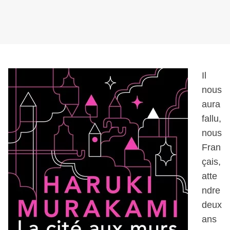
Il
nous
aura
fallu,
nous
Fran
çais,
atte
ndre
deux
ans