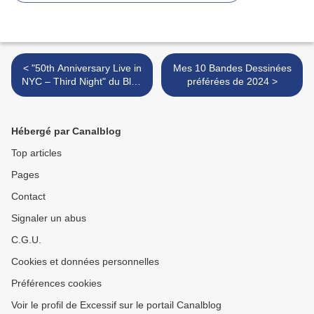
< "50th Anniversary Live in
Mes 10 Bandes Dessinées
NYC – Third Night" du Blue
préférées de 2024 >
Öyster Cult : Secret
Treaties, le meilleur, pour
toujours…
Hébergé par Canalblog
Top articles
Pages
Contact
Signaler un abus
C.G.U.
Cookies et données personnelles
Préférences cookies
Voir le profil de Excessif sur le portail Canalblog