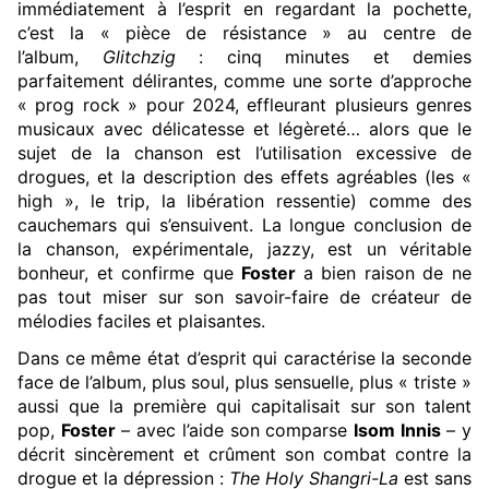
immédiatement à l’esprit en regardant la pochette,
c’est la « pièce de résistance » au centre de
l’album,
Glitchzig
: cinq minutes et demies
parfaitement délirantes, comme une sorte d’approche
« prog rock » pour 2024, effleurant plusieurs genres
musicaux avec délicatesse et légèreté… alors que le
sujet de la chanson est l’utilisation excessive de
drogues, et la description des effets agréables (les «
high », le trip, la libération ressentie) comme des
cauchemars qui s’ensuivent. La longue conclusion de
la chanson, expérimentale, jazzy, est un véritable
bonheur, et confirme que
Foster
a bien raison de ne
pas tout miser sur son savoir-faire de créateur de
mélodies faciles et plaisantes.
Dans ce même état d’esprit qui caractérise la seconde
face de l’album, plus soul, plus sensuelle, plus « triste »
aussi que la première qui capitalisait sur son talent
pop,
Foster
– avec l’aide son comparse
Isom Innis
– y
décrit sincèrement et crûment son combat contre la
drogue et la dépression :
The Holy Shangri-La
est sans