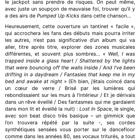
le jackpot sans prendre de risques. On peut même,
avec juste un soupçon de mauvaise foi, trouver qu’il y
a des airs de
Pumped Up Kicks
dans cette chanson…
Heureusement, cette ouverture un tantinet « facile »,
qui accrochera les fans des débuts mais pourra irriter
les autres, n’est pas significative d’un album qui va
aller, titre après titre, explorer des zones musicales
différentes, et souvent plus sombres… «
Well, I was
trapped inside a glass heart / Shattered by the lights
that were bouncing off the walls inside / And I’ve been
drifting in a daydream / Fantasies that keep me in my
bed and awake at night
» (Eh bien, j’étais coincé dans
un cœur de verre / Brisé par les lumières qui
rebondissaient sur les murs à l’intérieur / Et je dérivais
dans un rêve éveillé / Des fantasmes qui me gardaient
dans mon lit et éveillé la nuit) :
Lost In Space
, le single,
avec son beat disco très basique – un gimmick que
l’on trouvera répété par la suite -, ses cordes
synthétiques sensées vous porter sur le dancefloor
comme dans les années 80, ses vocaux triturés, a tout