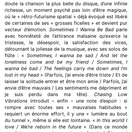
doute la chanson la plus belle du disque, d’une infinie
richesse, un moment psyché pas loin d’être magique,
où le « rétro-futurisme spatial » déjà évoqué est libéré
de certaines de ses « grosses ficelles » et devient pur
vecteur d’émotion.
Sometimes I Wanna Be Bad
parle
avec honnêteté de l’attirance malsaine qu’exerce la
tristesse, le désespoir, la satisfaction des vices,
détournant la joliesse de la musique, avec ses solos de
flûte : «
Sometimes, I wanna be sad / And let the
loneliness come and be my friend / Sometimes, I
wanna be bad / The feelings carry me down and I’m
lost in my head
» (Parfois, j’ai envie d’être triste / Et de
laisser la solitude entrer et être mon amie / Parfois, j’ai
envie d’être mauvais / Les sentiments me dépriment et
je suis perdu dans ma tête).
Chasing Low
Vibrations
introduit – enfin – une note d’espoir : si
rompre avec toutes ses « mauvaises habitudes »
requiert un énorme effort, il y une « lumière au bout
du tunnel », même si elle est lointaine. «
In this world I
love / We’re reborn in the future
» (Dans ce monde