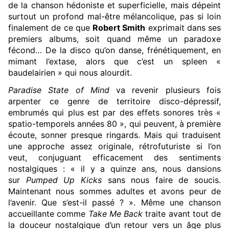
de la chanson hédoniste et superficielle, mais dépeint
surtout un profond mal-être mélancolique, pas si loin
finalement de ce que
Robert Smith
exprimait dans ses
premiers albums, soit quand même un paradoxe
fécond… De la disco qu’on danse, frénétiquement, en
mimant l’extase, alors que c’est un spleen «
baudelairien » qui nous alourdit.
Paradise State of Mind
va revenir plusieurs fois
arpenter ce genre de territoire disco-dépressif,
embrumés qui plus est par des effets sonores très «
spatio-temporels années 80 », qui peuvent, à première
écoute, sonner presque ringards. Mais qui traduisent
une approche assez originale, rétrofuturiste si l’on
veut, conjuguant efficacement des sentiments
nostalgiques : « il y a quinze ans, nous dansions
sur
Pumped Up Kicks
sans nous faire de soucis.
Maintenant nous sommes adultes et avons peur de
l’avenir. Que s’est-il passé ? ». Même une chanson
accueillante comme
Take Me Back
traite avant tout de
la douceur nostalgique d’un retour vers un âge plus