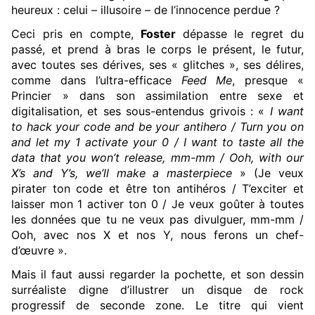
heureux : celui – illusoire – de l’innocence perdue ?
Ceci pris en compte,
Foster
dépasse le regret du
passé, et prend à bras le corps le présent, le futur,
avec toutes ses dérives, ses « glitches », ses délires,
comme dans l’ultra-efficace
Feed Me
, presque «
Princier » dans son assimilation entre sexe et
digitalisation, et ses sous-entendus grivois : «
I want
to hack your code and be your antihero / Turn you on
and let my 1 activate your 0 / I want to taste all the
data that you won’t release, mm-mm / Ooh, with our
X’s and Y’s, we’ll make a masterpiece
» (Je veux
pirater ton code et être ton antihéros / T’exciter et
laisser mon 1 activer ton 0 / Je veux goûter à toutes
les données que tu ne veux pas divulguer, mm-mm /
Ooh, avec nos X et nos Y, nous ferons un chef-
d’œuvre ».
Mais il faut aussi regarder la pochette, et son dessin
surréaliste digne d’illustrer un disque de rock
progressif de seconde zone. Le titre qui vient