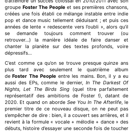
d’atteindre un succès colossal en 2010/2011 avec son
groupe
Foster The People
et ses premières chansons,
créées une fois établi ce mélange instable entre indie
pop et dance music tellement déduisant ; et puis ces
années de lente « redescente vers l’oubli », alors qu’il
se demande toujours comment trouver (ou
retrouver…) la manière idéale de faire danser et
chanter la planète sur des textes profonds, voire
dépressifs…
C’est comme ça qu’on se trouve presque quinze ans
plus tard avec seulement le quatrième album
de
Foster The People
entre les mains. Bon, il y a eu
aussi des EPs, comme le dernier,
In The Darkest Of
Nights, Let The Birds Sing
(quel titre parfaitement
représentatif des ambitions de Foster !), datant de
2020. Et quand on aborde
See You In The Afterlife
, le
premier titre de ce nouveau disque, on ne peut pas
s’empêcher de dire : bien, il a couvert ses arrières, et il
revient à la formule « vocale + mélodie + dance » des
débuts, histoire d’essayer une seconde fois de toucher