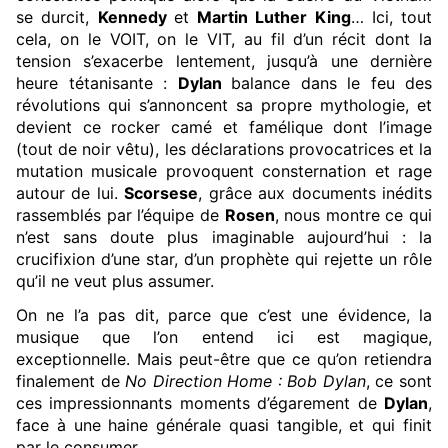
se durcit,
Kennedy
et
Martin Luther King
… Ici, tout
cela, on le VOIT, on le VIT, au fil d’un récit dont la
tension s’exacerbe lentement, jusqu’à une dernière
heure tétanisante :
Dylan
balance dans le feu des
révolutions qui s’annoncent sa propre mythologie, et
devient ce rocker camé et famélique dont l’image
(tout de noir vêtu), les déclarations provocatrices et la
mutation musicale provoquent consternation et rage
autour de lui.
Scorsese
, grâce aux documents inédits
rassemblés par l’équipe de
Rosen
, nous montre ce qui
n’est sans doute plus imaginable aujourd’hui : la
crucifixion d’une star, d’un prophète qui rejette un rôle
qu’il ne veut plus assumer.
On ne l’a pas dit, parce que c’est une évidence, la
musique que l’on entend ici est magique,
exceptionnelle. Mais peut-être que ce qu’on retiendra
finalement de
No Direction Home : Bob Dylan
, ce sont
ces impressionnants moments d’égarement de
Dylan
,
face à une haine générale quasi tangible, et qui finit
par le consumer.