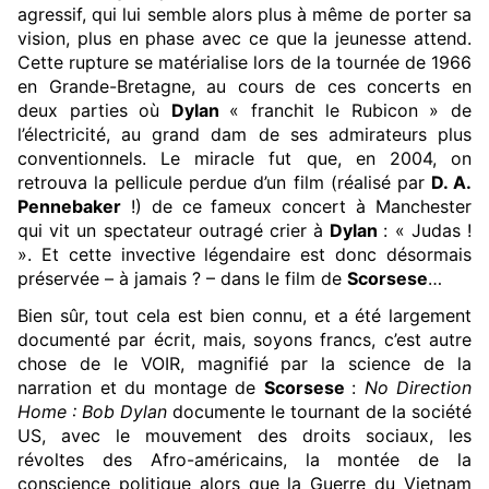
agressif, qui lui semble alors plus à même de porter sa
vision, plus en phase avec ce que la jeunesse attend.
Cette rupture se matérialise lors de la tournée de 1966
en Grande-Bretagne, au cours de ces concerts en
deux parties où
Dylan
« franchit le Rubicon » de
l’électricité, au grand dam de ses admirateurs plus
conventionnels. Le miracle fut que, en 2004, on
retrouva la pellicule perdue d’un film (réalisé par
D. A.
Pennebaker
!) de ce fameux concert à Manchester
qui vit un spectateur outragé crier à
Dylan
: « Judas !
». Et cette invective légendaire est donc désormais
préservée – à jamais ? – dans le film de
Scorsese
…
Bien sûr, tout cela est bien connu, et a été largement
documenté par écrit, mais, soyons francs, c’est autre
chose de le VOIR, magnifié par la science de la
narration et du montage de
Scorsese
:
No Direction
Home : Bob Dylan
documente le tournant de la société
US, avec le mouvement des droits sociaux, les
révoltes des Afro-américains, la montée de la
conscience politique alors que la Guerre du Vietnam