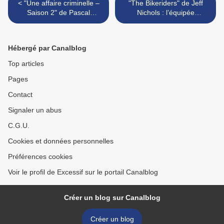
< "Une affaire criminelle –
"The Bikeriders" de Jeff
Saison 2" de Pascal
Nichols : l’équipée
L’Heureux, Stéphane
décevante (ou la perte de
Lapointe et Joanne
l’innocence) >
Arseneau : ostie !
Hébergé par Canalblog
Top articles
Pages
Contact
Signaler un abus
C.G.U.
Cookies et données personnelles
Préférences cookies
Voir le profil de Excessif sur le portail Canalblog
Créer un blog sur Canalblog
Créer un blog