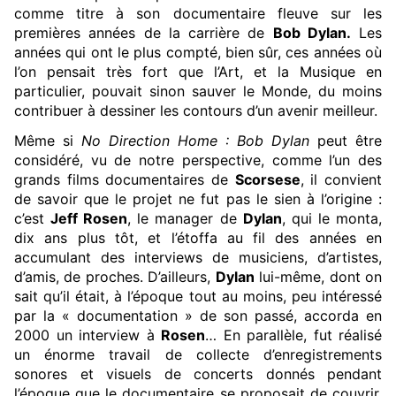
comme titre à son documentaire fleuve sur les
premières années de la carrière de
Bob Dylan.
Les
années qui ont le plus compté, bien sûr, ces années où
l’on pensait très fort que l’Art, et la Musique en
particulier, pouvait sinon sauver le Monde, du moins
contribuer à dessiner les contours d’un avenir meilleur.
Même si
No Direction Home : Bob Dylan
peut être
considéré, vu de notre perspective, comme l’un des
grands films documentaires de
Scorsese
, il convient
de savoir que le projet ne fut pas le sien à l’origine :
c’est
Jeff Rosen
, le manager de
Dylan
, qui le monta,
dix ans plus tôt, et l’étoffa au fil des années en
accumulant des interviews de musiciens, d’artistes,
d’amis, de proches. D’ailleurs,
Dylan
lui-même, dont on
sait qu’il était, à l’époque tout au moins, peu intéressé
par la « documentation » de son passé, accorda en
2000 un interview à
Rosen
… En parallèle, fut réalisé
un énorme travail de collecte d’enregistrements
sonores et visuels de concerts donnés pendant
l’époque que le documentaire se proposait de couvrir,