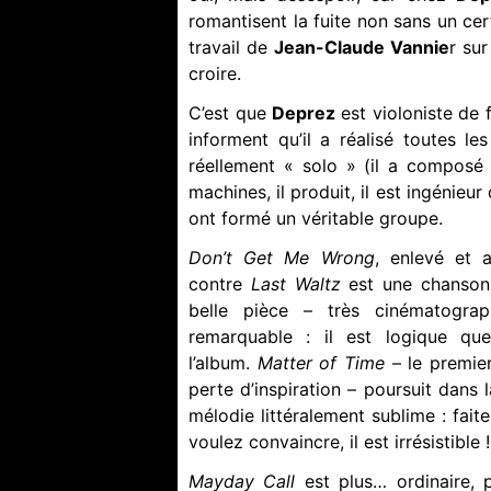
romantisent la fuite non sans un ce
travail de
Jean-Claude Vannie
r sur
croire.
C’est que
Deprez
est violoniste de
informent qu’il a réalisé toutes le
réellement « solo » (il a composé l
machines, il produit, il est ingénieu
ont formé un véritable groupe.
Don’t Get Me Wrong
, enlevé et a
contre
Last Waltz
est une chanson 
belle pièce – très cinématogra
remarquable : il est logique que
l’album.
Matter of Time
– le premie
perte d’inspiration – poursuit dans
mélodie littéralement sublime : fait
voulez convaincre, il est irrésistible !
Mayday Call
est plus… ordinaire, 