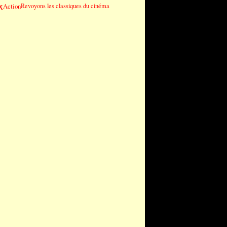
x
Action
Revoyons les classiques du cinéma