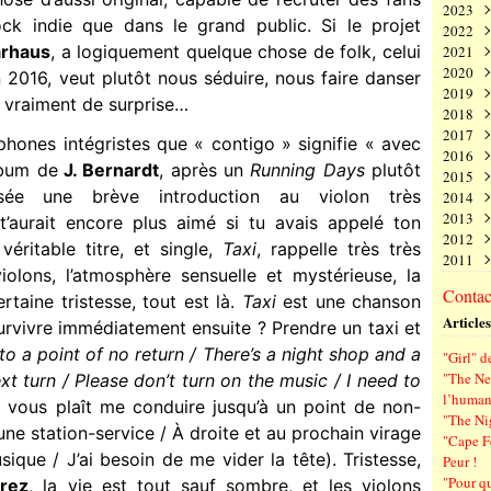
2023
Juin
Nov
Déc
ock indie que dans le grand public. Si le projet
2022
Mai
Oct
Nov
Déc
rhaus
, a logiquement quelque chose de folk, celui
2021
Avri
Sep
Oct
Nov
Déc
2020
Mar
Aoû
Sep
Oct
Nov
Déc
 2016, veut plutôt nous séduire, nous faire danser
2019
Févr
Juil
Aoû
Sep
Oct
Nov
Déc
s vraiment de surprise…
2018
Janv
Juin
Juil
Aoû
Sep
Oct
Nov
Déc
2017
Mai
Juin
Juil
Aoû
Sep
Oct
Nov
Déc
phones intégristes que « contigo » signifie « avec
2016
Avri
Mai
Juin
Juil
Aoû
Sep
Oct
Nov
Déc
lbum de
J. Bernardt
, après un
Running Days
plutôt
2015
Mar
Avri
Mai
Juin
Juil
Aoû
Sep
Oct
Nov
Déc
ssée une brève introduction au violon très
2014
Févr
Mar
Avri
Mai
Juin
Juil
Aoû
Sep
Oct
Nov
Déc
2013
Janv
Févr
Mar
Avri
Mai
Juin
Juil
Aoû
Sep
Oct
Nov
Déc
 t’aurait encore plus aimé si tu avais appelé ton
2012
Janv
Févr
Mar
Avri
Mai
Juin
Juil
Aoû
Sep
Oct
Nov
Déc
ritable titre, et single,
Taxi
, rappelle très très
2011
Janv
Févr
Mar
Avri
Mai
Juin
Juil
Aoû
Sep
Oct
Nov
Déc
iolons, l’atmosphère sensuelle et mystérieuse, la
Janv
Févr
Mar
Avri
Mai
Juin
Juil
Aoû
Sep
Oct
Nov
Déc
Contact
taine tristesse, tout est là.
Taxi
est une chanson
Janv
Févr
Mar
Avri
Mai
Juin
Juil
Aoû
Sep
Oct
Nov
Articles
Janv
Févr
Mar
Avri
Mai
Juin
Juil
Aoû
Sep
rvivre immédiatement ensuite ? Prendre un taxi et
Janv
Févr
Mar
Avri
Mai
Juin
Juil
Aoû
o a point of no return / There’s a night shop and a
"Girl" d
Janv
Févr
Mar
Avri
Mai
Juin
Juil
"The New
xt turn / Please don’t turn on the music / I need to
Janv
Févr
Mar
Avri
Mai
Juin
l’human
l vous plaît me conduire jusqu’à un point de non-
Janv
Févr
Mar
Avri
Mai
"The Ni
Janv
Févr
Mar
Avri
 une station-service / À droite et au prochain virage
"Cape F
Janv
Févr
Mar
usique / J’ai besoin de me vider la tête). Tristesse,
Peur !
Janv
Févr
"Pour q
rez
, la vie est tout sauf sombre, et les violons
Janv