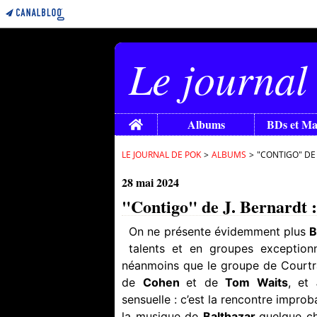
Le journal
Home
Albums
BDs et M
LE JOURNAL DE POK
>
ALBUMS
>
"CONTIGO" DE J
28 mai 2024
"Contigo" de J. Bernardt : 
On ne présente évidemment plus
B
talents et en groupes exception
néanmoins que le groupe de Courtra
de
Cohen
et de
Tom Waits
, et
sensuelle : c’est la rencontre impro
la musique de
Balthazar
quelque ch