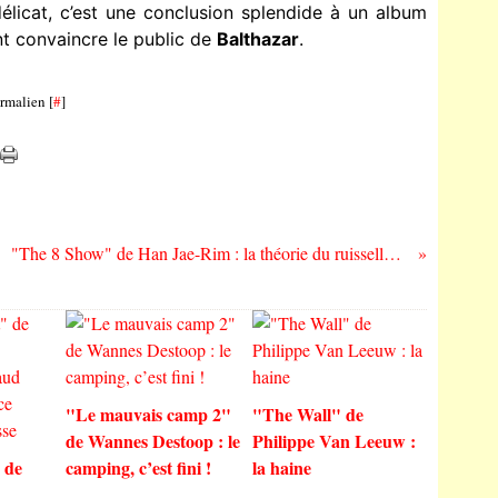
 délicat, c’est une conclusion splendide à un album
nt convaincre le public de
Balthazar
.
rmalien [
#
]
"The 8 Show" de Han Jae-Rim : la théorie du ruissellement vu par les Coréens…
"Le mauvais camp 2"
"The Wall" de
de Wannes Destoop : le
Philippe Van Leeuw :
 de
camping, c’est fini !
la haine