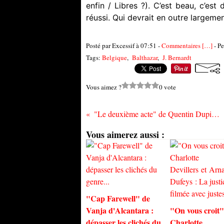
enfin / Libres ?). C’est beau, c’est
réussi. Qui devrait en outre largeme
Posté par Excessif à 07:51 -
Commentaires [
…
]
- Pe
Tags:
Belgique
,
Balthazar
,
J. Bernardt
Vous aimez ?
0 vote
"Le deuxième acte" de Quentin Dupieux : poupées russes
Vous aimerez aussi :
"Cap Farewell" de
Vanja d'Alcantara :
"On vous croit"
dépasser les clichés du
Charlotte