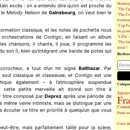
Hemin
rtain excès : on a entendu dire qu’on est proche du
"The Ug
 le
Melody Nelson
de
Gainsbourg
, on veut bien le
"The Co
bonheu
"Cap Far
 formation classique, et les notes de pochette nous
du genre
"L’Élu" 
s orchestrations de
Contigo
, en faisant un album
"The Gr
es chansons, il chante, il joue, il programme les
deuil !
r du son !), bien qu’intégrant une bande de potes qui
Recher
ccrocheur, a tout d’un hit signé
Balthazar
. Par
soul classique et classieuse, et
Contigo
est une
phique également – à l’atmosphère suspendue
Catégor
 cette petite merveille ait donné son titre à
Japon
A
r titre composé par
Deprez
après une période de
Fr
 la même veine intimiste, mais se distingue par une
Comédi
es écouter ce titre en priorité à quelqu’un que vous
Punk ro
Corée d
peut-être, mais parfaitement taillé pour la scène,