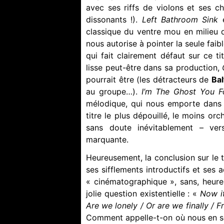
avec ses riffs de violons et ses ch
dissonants !).
Left Bathroom Sink
classique du ventre mou en milieu de
nous autorise à pointer la seule faib
qui fait clairement défaut sur ce t
lisse peut-être dans sa production,
pourrait être (les détracteurs de
Bal
au groupe…).
I’m The Ghost You F
mélodique, qui nous emporte dans u
titre le plus dépouillé, le moins or
sans doute inévitablement – ve
marquante.
Heureusement, la conclusion sur le t
ses sifflements introductifs et ses 
« cinématographique », sans, heure
jolie question existentielle : «
Now it
Are we lonely / Or are we finally / F
Comment appelle-t-on où nous en 