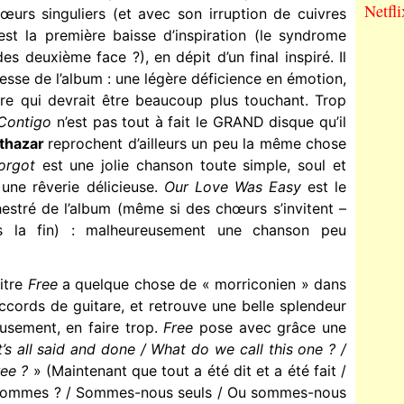
Netfli
œurs singuliers (et avec son irruption de cuivres
est la première baisse d’inspiration (le syndrome
s deuxième face ?), en dépit d’un final inspiré. Il
lesse de l’album : une légère déficience en émotion,
itre qui devrait être beaucoup plus touchant. Trop
Contigo
n’est pas tout à fait le GRAND disque qu’il
thazar
reprochent d’ailleurs un peu la même chose
orgot
est une jolie chanson toute simple, soul et
ne rêverie délicieuse.
Our Love Was Easy
est le
chestré de l’album (même si des chœurs s’invitent –
rs la fin) : malheureusement une chanson peu
itre
Free
a quelque chose de « morriconien » dans
accords de guitare, et retrouve une belle splendeur
usement, en faire trop.
Free
pose avec grâce une
’s all said and done / What do we call this one ? /
ree ?
» (Maintenant que tout a été dit et a été fait /
sommes ? / Sommes-nous seuls / Ou sommes-nous