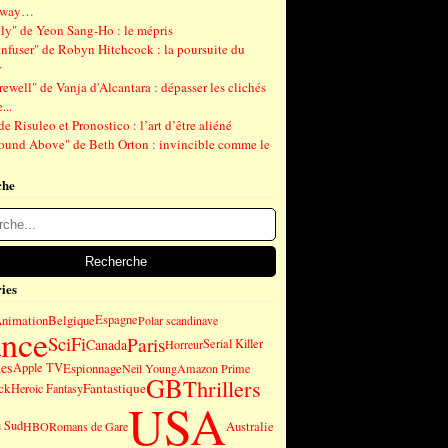
gway…
ly" de Yeon Sang-Ho : le mépris
nfuser" de Robyn Hitchcock : la poursuite du
r
ewell" de Vanja d'Alcantara : dépasser les clichés
...
de Risuleo et Pronostico : l’art d’être aliéné
ound Above" de Beth Orton : invincible comme le
che
ies
nimation
Belgique
Espagne
Polar scandinave
ance
SciFi
Paris
Canada
Serial Killer
Horreur
es
Apple TV
Espionnage
Neil Young
Amazon Prime
GB
Thrillers
ck
Fantastique
Heroic Fantasy
USA
u Sud
Australie
HBO
Romans de Gare