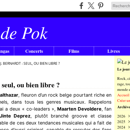
 de Pok
angas
Concerts
Films
Livres
. BERNARDT : SEUL, OU BIEN LIBRE ?
Le jour
Rock, ci
seul, ou bien libre ?
rage, t
monde en
althazar
, fleuron d’un rock belge pourtant riche en
Accueil
Créer u
nels, dans tous les genres musicaux. Rappelons
Archive
i a deux « co-leaders »,
Maarten Devoldere
, fan
Jinte Deprez
, plutôt branché groove et classe
2026
2025
Aoû
bable de ces deux tendances musicales qui a fait de
2024
Juil
Déc
ose d’aussi original, capable de recruter des fans