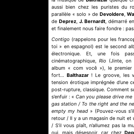
aussi bien chez les puristes du r
parallèle « solo » de
Devoldere
,
Wa
de
Deprez
,
J. Bernardt
, démarré en
et finalement nous faire fondre : pa
Contigo
(rappelons pour les franco
toi » en espagnol) est le second a
électronique. Et, une fois pa
cinématographique,
Rio
(Jinte, on
album « com você »), le premier vé
fort…
Balthazar
! Le groove, les v
tension érotique imprégnée d’une cer
post-rupture, classique. Comment su
s’enfuir : «
Can you please drive me t
gas station / To the right and the ne
empty my head
» (Pouvez-vous s’i
retour / Il y a un magasin de nuit et
/ S’il vous plaît, n’allumez pas la m
oui, mais désespoir, car chez
Dep