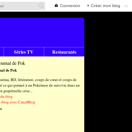
Connexion
+
Créer mon blog
Séries TV
Restaurants
nal de Pok
néma, BD, littérature, coups de cœur et coups de
out ce qui permet à un Pokémon de survivre dans un
 perpétuelle crise...
 du blog
n blog avec CanalBlog
s
t
(6)
let
embre
(25)
(23)