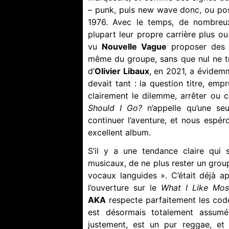
– punk, puis new wave donc, ou po
1976. Avec le temps, de nombreux
plupart leur propre carrière plus ou
vu
Nouvelle Vague
proposer des 
même du groupe, sans que nul ne tr
d’
Olivier Libaux
, en 2021, a évidemm
devait tant : la question titre, em
clairement le dilemme, arrêter ou c
Should I Go?
n’appelle qu’une se
continuer l’aventure, et nous espér
excellent album.
S’il y a une tendance claire qui s’
musicaux, de ne plus rester un grou
vocaux languides ». C’était déjà a
l’ouverture sur le
What I Like Mos
AKA
respecte parfaitement les code
est désormais totalement assumé
justement, est un pur reggae, et 