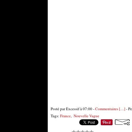
Posté par Excessif à 07:00 -
Commentaires [
…
]
- Pe
Tags:
France
,
Nouvelle Vague