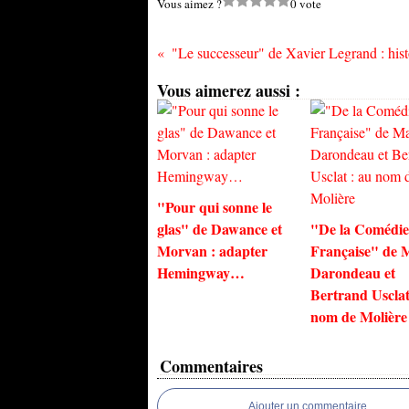
Vous aimez ?
0 vote
Vous aimerez aussi :
"Pour qui sonne le
glas" de Dawance et
"De la Comédie
Morvan : adapter
Française" de 
Hemingway…
Darondeau et
Bertrand Usclat
nom de Molière
Commentaires
Ajouter un commentaire