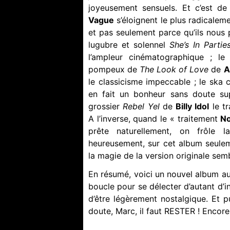
joyeusement sensuels. Et c’est de
Vague
s’éloignent le plus radicaleme
et pas seulement parce qu’ils nous p
lugubre et solennel
She’s In Partie
l’ampleur cinématographique ; le 
pompeux de
The Look of Love
de
A
le classicisme impeccable ; le ska c
en fait un bonheur sans doute supé
grossier
Rebel Yel
de
Billy Idol
le t
A l’inverse, quand le « traitement
No
prête naturellement, on frôle la 
heureusement, sur cet album seule
la magie de la version originale sem
En résumé, voici un nouvel album au
boucle pour se délecter d’autant d’int
d’être légèrement nostalgique. Et p
doute, Marc, il faut RESTER ! Encore