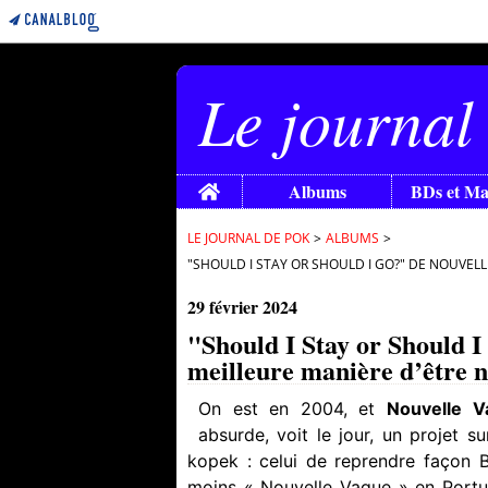
Le journal
Home
Albums
BDs et M
LE JOURNAL DE POK
>
ALBUMS
>
"SHOULD I STAY OR SHOULD I GO?" DE NOUVELL
29 février 2024
"Should I Stay or Should I
meilleure manière d’être n
On est en 2004, et
Nouvelle V
absurde, voit le jour, un projet s
kopek : celui de reprendre façon B
moins « Nouvelle Vague » en Portu