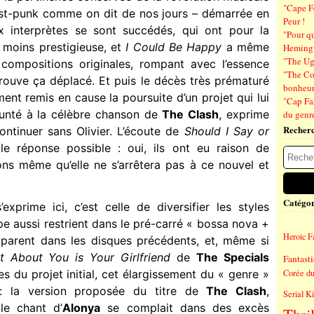
"Cape F
st-punk comme on dit de nos jours – démarrée en
Peur !
 interprètes se sont succédés, qui ont pour la
"Pour q
 moins prestigieuse, et
I Could Be Happy
a même
Hemin
"The Ug
compositions originales, rompant avec l’essence
"The Co
ouve ça déplacé. Et puis le décès très prématuré
bonheu
ent remis en cause la poursuite d’un projet qui lui
"Cap Far
prunté à la célèbre chanson de
The Clash
, exprime
du genre
Recher
ontinuer sans Olivier. L’écoute de
Should I Say or
ule réponse possible : oui, ils ont eu raison de
ons même qu’elle ne s’arrêtera pas à ce nouvel et
Catégor
exprime ici, c’est celle de diversifier les styles
pe aussi restrient dans le pré-carré « bossa nova +
Heroic F
pparent dans les disques précédents, et, même si
t About You is Your Girlfriend
de
The Specials
Fantast
s du projet initial, cet élargissement du « genre »
Corée d
: la version proposée du titre de
The Clash
,
Serial Ki
le chant d’
Alonya
se complait dans des excès