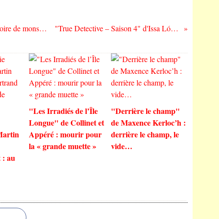
"Le successeur" de Xavier Legrand : histoire de monstre et incrédulité du spectateur
"True Detective – Saison 4" d'Issa López : au pays de la nuit
"Les Irradiés de l’Île
"Derrière le champ"
Longue" de Collinet et
de Maxence Kerloc’h :
Martin
Appéré : mourir pour
derrière le champ, le
la « grande muette »
vide…
 : au