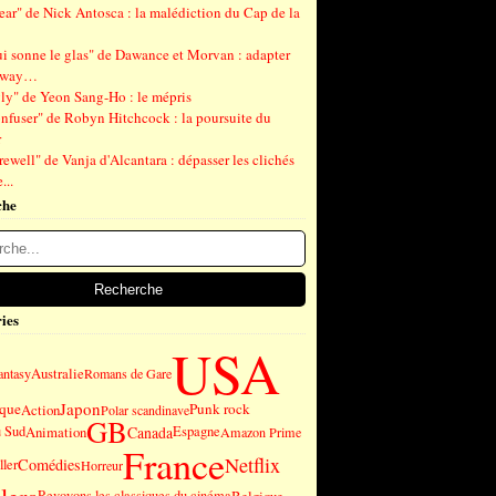
ear" de Nick Antosca : la malédiction du Cap de la
ui sonne le glas" de Dawance et Morvan : adapter
gway…
ly" de Yeon Sang-Ho : le mépris
nfuser" de Robyn Hitchcock : la poursuite du
r
ewell" de Vanja d'Alcantara : dépasser les clichés
...
che
ies
USA
Australie
antasy
Romans de Gare
Japon
ique
Punk rock
Action
Polar scandinave
GB
Canada
u Sud
Animation
Espagne
Amazon Prime
France
Netflix
Comédies
ller
Horreur
Revoyons les classiques du cinéma