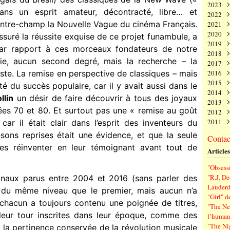
2023
Juin
Nov
Déc
ns un esprit amateur, décontracté, libre… et
2022
Mai
Oct
Nov
Déc
ontre-champ la Nouvelle Vague du cinéma Français.
2021
Avri
Sep
Oct
Nov
Déc
2020
Mar
Aoû
Sep
Oct
Nov
Déc
assuré la réussite exquise de ce projet funambule, a
2019
Févr
Juil
Aoû
Sep
Oct
Nov
Déc
par rapport à ces morceaux fondateurs de notre
2018
Janv
Juin
Juil
Aoû
Sep
Oct
Nov
Déc
ie, aucun second degré, mais la recherche – la
2017
Mai
Juin
Juil
Aoû
Sep
Oct
Nov
Déc
uste. La remise en perspective de classiques – mais
2016
Avri
Mai
Juin
Juil
Aoû
Sep
Oct
Nov
Déc
2015
Mar
Avri
Mai
Juin
Juil
Aoû
Sep
Oct
Nov
Déc
té du succès populaire, car il y avait aussi dans le
2014
Févr
Mar
Avri
Mai
Juin
Juil
Aoû
Sep
Oct
Nov
Déc
llin
un désir de faire découvrir à tous des joyaux
2013
Janv
Févr
Mar
Avri
Mai
Juin
Juil
Aoû
Sep
Oct
Nov
Déc
es 70 et 80. Et surtout pas une « remise au goût
2012
Janv
Févr
Mar
Avri
Mai
Juin
Juil
Aoû
Sep
Oct
Nov
Déc
2011
Janv
Févr
Mar
Avri
Mai
Juin
Juil
Aoû
Sep
Oct
Nov
Déc
ar il était clair dans l’esprit des inventeurs du
Janv
Févr
Mar
Avri
Mai
Juin
Juil
Aoû
Sep
Oct
Nov
Déc
sons reprises était une évidence, et que la seule
Contact
Janv
Févr
Mar
Avri
Mai
Juin
Juil
Aoû
Sep
Oct
Nov
es réinventer en leur témoignant avant tout de
Articles
Janv
Févr
Mar
Avri
Mai
Juin
Juil
Aoû
Sep
Janv
Févr
Mar
Avri
Mai
Juin
Juil
Aoû
"Obsessi
Janv
Févr
Mar
Avri
Mai
Juin
Juil
"R.J. De
ginaux parus entre 2004 et 2016 (sans parler des
Janv
Févr
Mar
Avri
Mai
Juin
Lauderd
 du même niveau que le premier, mais aucun n’a
Janv
Févr
Mar
Avri
Mai
"Girl" d
Janv
Févr
Mar
Avri
: chacun a toujours contenu une poignée de titres,
"The New
Janv
Févr
Mar
leur tour inscrites dans leur époque, comme des
l’human
Janv
Févr
"The Ni
la pertinence conservée de la révolution musicale
Janv