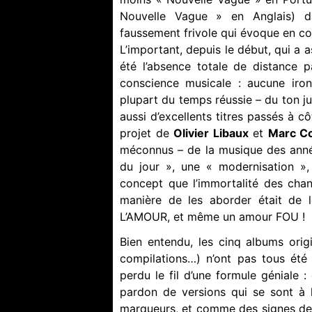
Nouvelle Vague » en Anglais) da
faussement frivole qui évoque en c
L’important, depuis le début, qui a 
été l’absence totale de distance 
conscience musicale : aucune iron
plupart du temps réussie – du ton j
aussi d’excellents titres passés à cô
projet de
Olivier Libaux
et
Marc Co
méconnus – de la musique des anné
du jour », une « modernisation », c
concept que l’immortalité des chan
manière de les aborder était de l
L’AMOUR, et même un amour FOU !
Bien entendu, les cinq albums ori
compilations…) n’ont pas tous été
perdu le fil d’une formule géniale 
pardon de versions qui se sont à 
marqueurs, et comme des signes de 