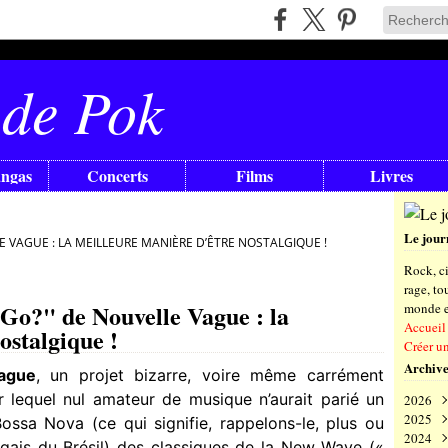
 de Pok
angas
Concerts
Films
Livres
Le jour
E VAGUE : LA MEILLEURE MANIÈRE D’ÊTRE NOSTALGIQUE !
Rock, ci
rage, t
 Go?" de Nouvelle Vague : la
monde en
Accueil
ostalgique !
Créer u
Archive
ague
, un projet bizarre, voire même carrément
ur lequel nul amateur de musique n’aurait parié un
2026
2025
Aoû
ossa Nova (ce qui signifie, rappelons-le, plus ou
2024
Juil
Déc
gais du Brésil) des classiques de la New Wave («