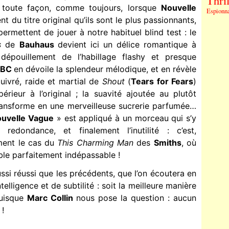
Thril
 toute façon, comme toujours, lorsque
Nouvelle
Espionn
nt du titre original qu’ils sont le plus passionnants,
ermettent de jouer à notre habituel blind test : le
s
de
Bauhaus
devient ici un délice romantique à
dépouillement de l’habillage flashy et presque
BC
en dévoile la splendeur mélodique, et en révèle
uivré, raide et martial de
Shout
(
Tears for Fears
)
rieur à l’original ; la suavité ajoutée au plutôt
ransforme en une merveilleuse sucrerie parfumée…
uvelle Vague
» est appliqué à un morceau qui s’y
redondance, et finalement l’inutilité : c’est,
ment le cas du
This Charming Man
des
Smiths
, où
ble parfaitement indépassable !
ssi réussi que les précédents, que l’on écoutera en
elligence et de subtilité : soit la meilleure manière
uisque
Marc Collin
nous pose la question : aucun
 !