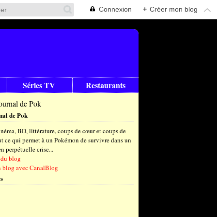
Connexion
+
Créer mon blog
Séries TV
Restaurants
nal de Pok
néma, BD, littérature, coups de cœur et coups de
out ce qui permet à un Pokémon de survivre dans un
 perpétuelle crise...
 du blog
n blog avec CanalBlog
s
t
(8)
let
embre
(25)
(23)