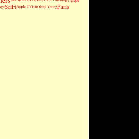
lers
Belgique
SciFi
Paris
age
Apple TV
HBO
Neil Young