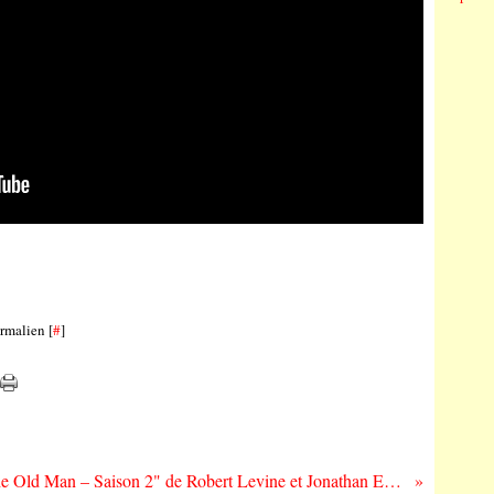
rmalien [
#
]
"The Old Man – Saison 2" de Robert Levine et Jonathan E Steinberg : retour sur une série désormais interrompue…