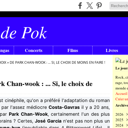
 de Pok
angas
Concerts
Films
Livres
X » DE PARK CHAN-WOOK : ... SI, LE CHOIX DE MOINS EN FAIRE !
Le jour
Rock, ci
 Chan-wook : ... Si, le choix de
rage, t
monde en
Accueil
Créer u
est cinéphile, qu'on a préféré l'adaptation du roman
Archive
e par l'assez médiocre
Costa-Gavras
il y a 20 ans,
par
Park Chan-Wook
, certainement l'un des plus
2026
2025
Aoû
rains ? Certes,
José Garcia
n'est pas non plus un
2024
Juil
Déc
yung-hun
(inoubliable dans
A Bittersweet Life
)... Il