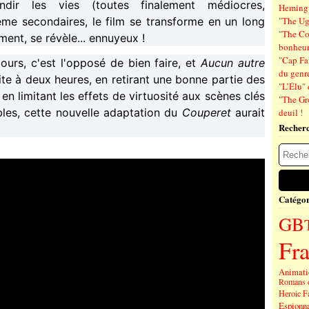
ndir les vies (toutes finalement médiocres,
Hemin
me secondaires, le film se transforme en un long
"The Ug
"The Co
ment, se révèle... ennuyeux !
bonheu
"Cap Far
jours, c'est l'opposé de bien faire, et
Aucun autre
du genre
ite à deux heures, en retirant une bonne partie des
"L’Élu" 
 en limitant les effets de virtuosité aux scènes clés
"The Gr
bles, cette nouvelle adaptation du
Couperet
aurait
deuil !
Recher
Catégor
GB
Fr
Animati
Romans 
Heroic F
Espionn