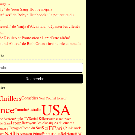
gway…
ly" de Yeon Sang-Ho : le mépris
nfuser" de Robyn Hitchcock : la poursuite du
r
ewell" de Vanja d'Alcantara : dépasser les clichés
...
de Risuleo et Pronostico : l’art d’être aliéné
ound Above" de Beth Orton : invincible comme le
che
ies
Thrillers
Comédies
Neil Young
Horreur
USA
ance
Canada
Australie
on
Action
Apple TV
Serial Killer
Polar scandinave
Japon
Revoyons les classiques du cinéma
de Gare
SciFi
Paris
Punk rock
Espagne
Corée du Sud
antasy
Netflix
Fantastique
age
Belgique
Amazon Prime
HBO