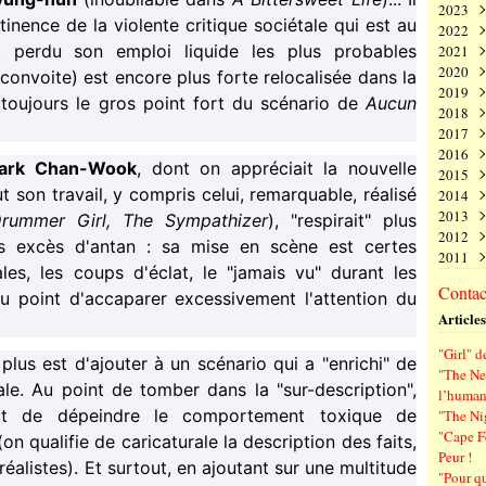
2023
Juin
Nov
Déc
inence de la violente critique sociétale qui est au
2022
Mai
Oct
Nov
Déc
perdu son emploi liquide les plus probables
2021
Avri
Sep
Oct
Nov
Déc
2020
Mar
Aoû
Sep
Oct
Nov
Déc
convoite) est encore plus forte relocalisée dans la
2019
Févr
Juil
Aoû
Sep
Oct
Nov
Déc
toujours le gros point fort du scénario de
Aucun
2018
Janv
Juin
Juil
Aoû
Sep
Oct
Nov
Déc
2017
Mai
Juin
Juil
Aoû
Sep
Oct
Nov
Déc
2016
Avri
Mai
Juin
Juil
Aoû
Sep
Oct
Nov
Déc
ark Chan-Wook
, dont on appréciait la nouvelle
2015
Mar
Avri
Mai
Juin
Juil
Aoû
Sep
Oct
Nov
Déc
ut son travail, y compris celui, remarquable, réalisé
2014
Févr
Mar
Avri
Mai
Juin
Juil
Aoû
Sep
Oct
Nov
Déc
2013
Janv
Févr
Mar
Avri
Mai
Juin
Juil
Aoû
Sep
Oct
Nov
Déc
Drummer Girl,
The Sympathizer
), "respirait" plus
2012
Janv
Févr
Mar
Avri
Mai
Juin
Juil
Aoû
Sep
Oct
Nov
Déc
s excès d'antan : sa mise en scène est certes
2011
Janv
Févr
Mar
Avri
Mai
Juin
Juil
Aoû
Sep
Oct
Nov
Déc
nales, les coups d'éclat, le "jamais vu" durant les
Janv
Févr
Mar
Avri
Mai
Juin
Juil
Aoû
Sep
Oct
Nov
Déc
Contact
u point d'accaparer excessivement l'attention du
Janv
Févr
Mar
Avri
Mai
Juin
Juil
Aoû
Sep
Oct
Nov
Articles
Janv
Févr
Mar
Avri
Mai
Juin
Juil
Aoû
Sep
Janv
Févr
Mar
Avri
Mai
Juin
Juil
Aoû
"Girl" d
Janv
Févr
Mar
Avri
Mai
Juin
Juil
 plus est d'ajouter à un scénario qui a "enrichi" de
"The Ne
Janv
Févr
Mar
Avri
Mai
Juin
ale. Au point de tomber dans la "sur-description",
l’human
Janv
Févr
Mar
Avri
Mai
'agit de dépeindre le comportement toxique de
"The Ni
Janv
Févr
Mar
Avri
"Cape F
on qualifie de caricaturale la description des faits,
Janv
Févr
Mar
Peur !
Janv
Févr
éalistes). Et surtout, en ajoutant sur une multitude
"Pour q
Janv