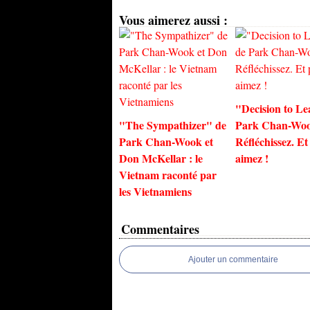
Vous aimerez aussi :
"Decision to Le
"The Sympathizer" de
Park Chan-Woo
Park Chan-Wook et
Réfléchissez. Et
Don McKellar : le
aimez !
Vietnam raconté par
les Vietnamiens
Commentaires
Ajouter un commentaire