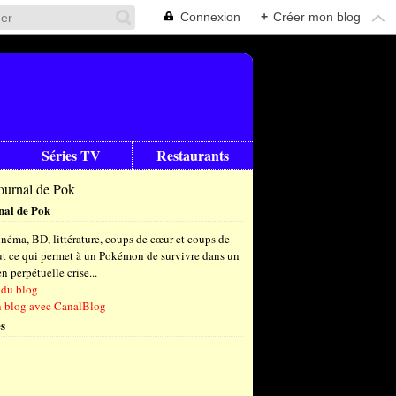
Connexion
+
Créer mon blog
Séries TV
Restaurants
nal de Pok
néma, BD, littérature, coups de cœur et coups de
out ce qui permet à un Pokémon de survivre dans un
 perpétuelle crise...
 du blog
n blog avec CanalBlog
s
t
(6)
let
embre
(24)
(23)