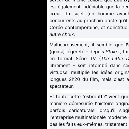
est également indéniable que la pert
cœur du sujet (un homme ayant 
concurrents au prochain poste qu'il 
Corée contemporaine, et constitue 
autre choix
.
Malheureusement, il semble que
P
(quasi) légèreté - depuis
Stoker
, to
en format Série TV (
The Little 
librement - soit retombé dans se
virtuose, multiplie les idées origi
longues 2h20 du film, mais c'est a
spectateur.
Et toute cette "esbrouffe" vient qui
manière démesurée l'histoire origin
parfois caricaturale lorsqu'il s
l'entreprise multinationale moderne (
pas les faits eux-mêmes, tristement r