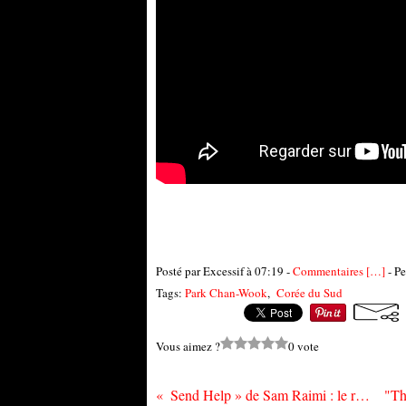
Posté par Excessif à 07:19 -
Commentaires [
…
]
- Pe
Tags:
Park Chan-Wook
,
Corée du Sud
Vous aimez ?
0 vote
Send Help » de Sam Raimi : le retour inattendu d’un cinéaste libre