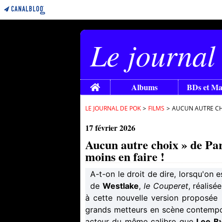
Le journal
Home
Albums
BDs et M
LE JOURNAL DE POK
>
FILMS
>
AUCUN AUTRE CHOI
17 février 2026
Aucun autre choix » de Park
moins en faire !
A-t-on le droit de dire, lorsqu'on 
de
Westlake
,
le Couperet
, réalisé
à cette nouvelle version proposée 
grands metteurs en scène contempo
acteur du même calibre que
Lee B